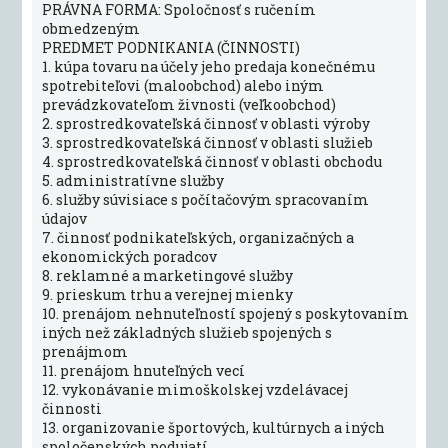
PRÁVNA FORMA: Spoločnosť s ručením
obmedzeným
PREDMET PODNIKANIA (ČINNOSTI)
1. kúpa tovaru na účely jeho predaja konečnému
spotrebiteľovi (maloobchod) alebo iným
prevádzkovateľom živnosti (veľkoobchod)
2. sprostredkovateľská činnosť v oblasti výroby
3. sprostredkovateľská činnosť v oblasti služieb
4. sprostredkovateľská činnosť v oblasti obchodu
5. administratívne služby
6. služby súvisiace s počítačovým spracovaním
údajov
7. činnosť podnikateľských, organizačných a
ekonomických poradcov
8. reklamné a marketingové služby
9. prieskum trhu a verejnej mienky
10. prenájom nehnuteľností spojený s poskytovaním
iných než základných služieb spojených s
prenájmom
11. prenájom hnuteľných vecí
12. vykonávanie mimoškolskej vzdelávacej
činnosti
13. organizovanie športových, kultúrnych a iných
spoločenských podujatí