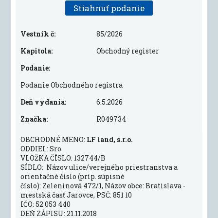
Stiahnuť podanie
Vestník č:
85/2026
Kapitola:
Obchodný register
Podanie:
Podanie Obchodného registra
Deň vydania:
6.5.2026
Značka:
R049734
OBCHODNÉ MENO:
LF land, s.r.o.
ODDIEL: Sro
VLOŽKA ČÍSLO: 132744/B
SÍDLO: Názov ulice/verejného priestranstva a
orientačné číslo (príp. súpisné
číslo): Zeleninová 472/1, Názov obce: Bratislava -
mestská časť Jarovce, PSČ: 851 10
IČO: 52 053 440
DEŇ ZÁPISU: 21.11.2018