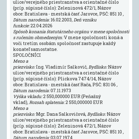
ulice/verejného priestranstva a orientačné číslo
(príp. súpisné číslo): Zeleninová 472/1, Názov
obce: Bratislava - mestská časť Jarovce, PSČ: 851 10
,
Dátum narodenia:
16.02.2003
, Deň vzniku
funkcie:
22.04.2026
Spôsob konania štatutárneho orgánu v mene spoločnosti
s ručením obmedzeným:
V mene spoločnosti koná a
voči tretím osobám spoločnosť zastupuje každý
konateľ samostatne.
SPOLOČNÍCI
Meno a
priezvisko:
Ing. Vladimír Salkovič,
Bydlisko:
Názov
ulice/verejného priestranstva a orientačné číslo
(príp. súpisné číslo): Plickova 7474/14, Názov
obce: Bratislava - mestská časť Rača, PSČ: 831 06
,
Dátum narodenia:
07.11.1973
Výška vkladu:
2 550,000000 EUR (Peňažný
vklad)
, Rozsah splatenia:
2 550,000000 EUR
Meno a
priezvisko:
Mgr. Dana Salkovičová,
Bydlisko:
Názov
ulice/verejného priestranstva a orientačné číslo
(príp. súpisné číslo): Zeleninová 472/1, Názov
obce: Bratislava - mestská časť Jarovce, PSČ: 851 10
,
Dátum narodenia:
03.07.1974