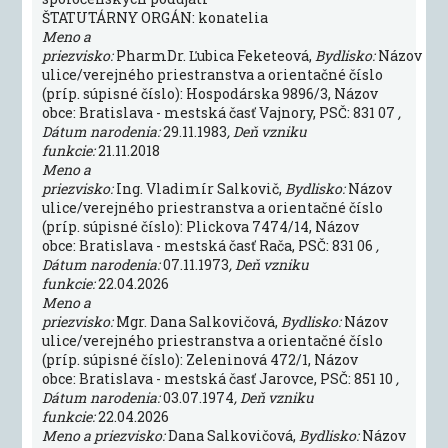
ŠTATUTÁRNY ORGÁN: konatelia
Meno a
priezvisko:
PharmDr. Ľubica Feketeová,
Bydlisko:
Názov
ulice/verejného priestranstva a orientačné číslo
(príp. súpisné číslo): Hospodárska 9896/3, Názov
obce: Bratislava - mestská časť Vajnory, PSČ: 831 07
,
Dátum narodenia:
29.11.1983
, Deň vzniku
funkcie:
21.11.2018
Meno a
priezvisko:
Ing. Vladimír Salkovič,
Bydlisko:
Názov
ulice/verejného priestranstva a orientačné číslo
(príp. súpisné číslo): Plickova 7474/14, Názov
obce: Bratislava - mestská časť Rača, PSČ: 831 06
,
Dátum narodenia:
07.11.1973
, Deň vzniku
funkcie:
22.04.2026
Meno a
priezvisko:
Mgr. Dana Salkovičová,
Bydlisko:
Názov
ulice/verejného priestranstva a orientačné číslo
(príp. súpisné číslo): Zeleninová 472/1, Názov
obce: Bratislava - mestská časť Jarovce, PSČ: 851 10
,
Dátum narodenia:
03.07.1974
, Deň vzniku
funkcie:
22.04.2026
Meno a priezvisko:
Dana Salkovičová,
Bydlisko:
Názov