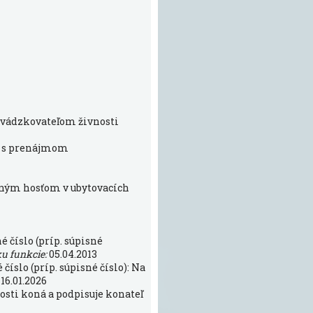
revádzkovateľom živnosti
ch s prenájmom
vaným hosťom v ubytovacích
 číslo (príp. súpisné
ku funkcie:
05.04.2013
íslo (príp. súpisné číslo): Na
:
16.01.2026
sti koná a podpisuje konateľ