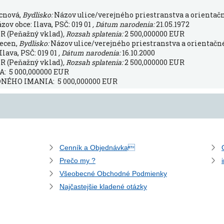
cnová,
Bydlisko:
Názov ulice/verejného priestranstva a orientačné
ov obce: Ilava, PSČ: 019 01
, Dátum narodenia:
21.05.1972
R (Peňažný vklad)
, Rozsah splatenia:
2 500,000000 EUR
ecen,
Bydlisko:
Názov ulice/verejného priestranstva a orientačné č
lava, PSČ: 019 01
, Dátum narodenia:
16.10.2000
R (Peňažný vklad)
, Rozsah splatenia:
2 500,000000 EUR
 5 000,000000 EUR
ÉHO IMANIA: 5 000,000000 EUR
Cenník a Objednávka
Prečo my ?
Všeobecné Obchodné Podmienky
Najčastejšie kladené otázky