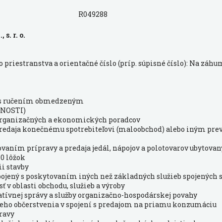
R049288
 s. r. o.
priestranstva a orientačné číslo (príp. súpisné číslo): Na záhum
 s ručením obmedzeným
NOSTI)
 organizačných a ekonomických poradcov
o predaja konečnému spotrebiteľovi (maloobchod) alebo iným pr
tovaním prípravy a predaja jedál, nápojov a polotovarov ubytov
10 lôžok
ii stavby
pojený s poskytovaním iných než základných služieb spojených
ť v oblasti obchodu, služieb a výroby
ratívnej správy a služby organizačno-hospodárskej povahy
hleho občerstvenia v spojení s predajom na priamu konzumáciu
ravy