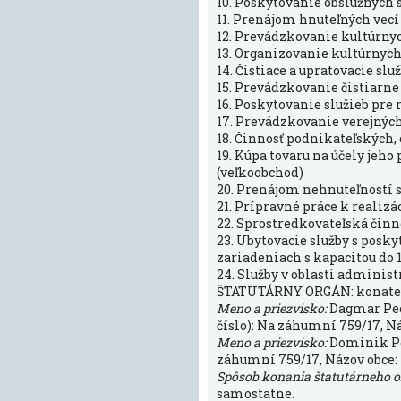
10. Poskytovanie obslužných 
11. Prenájom hnuteľných vecí
12. Prevádzkovanie kultúrny
13. Organizovanie kultúrnych
14. Čistiace a upratovacie slu
15. Prevádzkovanie čistiarne
16. Poskytovanie služieb pre
17. Prevádzkovanie verejnýc
18. Činnosť podnikateľských
19. Kúpa tovaru na účely jeh
(veľkoobchod)
20. Prenájom nehnuteľností 
21. Prípravné práce k realizá
22. Sprostredkovateľská činno
23. Ubytovacie služby s posk
zariadeniach s kapacitou do 
24. Služby v oblasti adminis
ŠTATUTÁRNY ORGÁN: konate
Meno a priezvisko:
Dagmar Pe
číslo): Na záhumní 759/17, Náz
Meno a priezvisko:
Dominik P
záhumní 759/17, Názov obce: I
Spôsob konania štatutárneho 
samostatne.