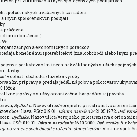
služieb pri kultúrnych a iných spoločenských podujatiach
ch, spoločenských a zábavných zariadení
 a iných spoločenských podujatí
žby
 a práčovne
 rodinu a domácnosť
h WC
, organizačných a ekonomických poradcov
o predaja konečnému spotrebiteľovi (maloobchod) alebo iným p
spojený s poskytovaním iných než základných služieb spojený
cii stavby
sť v oblasti obchodu, služieb a výroby
ytovaním prípravy a predaja jedál, nápojov a polotovarov ubyto
10 lôžok
tratívnej správy a služby organizačno-hospodárskej povahy
lia
cnová,
Bydlisko:
Názov ulice/verejného priestranstva a orientačné
ov obce: Ilava, PSČ: 019 01
, Dátum narodenia:
21.05.1972
, Deň vzni
ecen,
Bydlisko:
Názov ulice/verejného priestranstva a orientačné č
lava, PSČ: 019 01
, Dátum narodenia:
16.10.2000
, Deň vzniku funkcie
orgánu v mene spoločnosti s ručením obmedzeným:
V mene spoločno