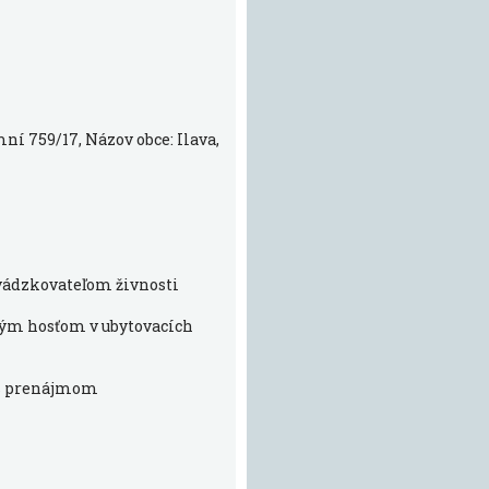
ní 759/17, Názov obce: Ilava,
evádzkovateľom živnosti
aným hosťom v ubytovacích
 s prenájmom