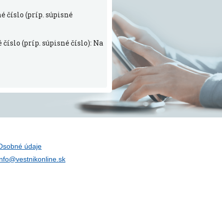
 číslo (príp. súpisné
íslo (príp. súpisné číslo): Na
Osobné údaje
info@vestnikonline.sk