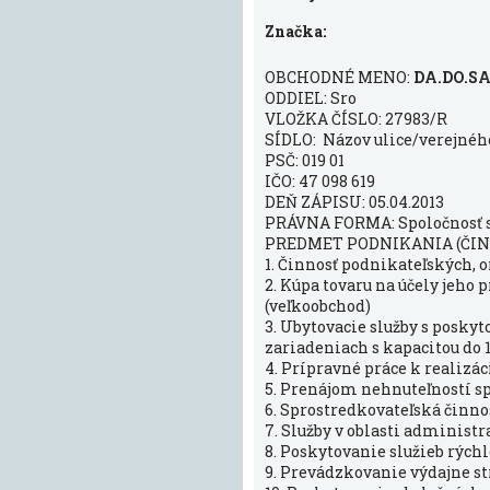
Značka:
OBCHODNÉ MENO:
DA.DO.SA.,
ODDIEL: Sro
VLOŽKA ČÍSLO: 27983/R
SÍDLO: Názov ulice/verejného 
PSČ: 019 01
IČO: 47 098 619
DEŇ ZÁPISU: 05.04.2013
PRÁVNA FORMA: Spoločnosť
PREDMET PODNIKANIA (ČIN
1. Činnosť podnikateľských,
2. Kúpa tovaru na účely jeh
(veľkoobchod)
3. Ubytovacie služby s posky
zariadeniach s kapacitou do 
4. Prípravné práce k realizác
5. Prenájom nehnuteľností s
6. Sprostredkovateľská činnos
7. Služby v oblasti administ
8. Poskytovanie služieb rýc
9. Prevádzkovanie výdajne st