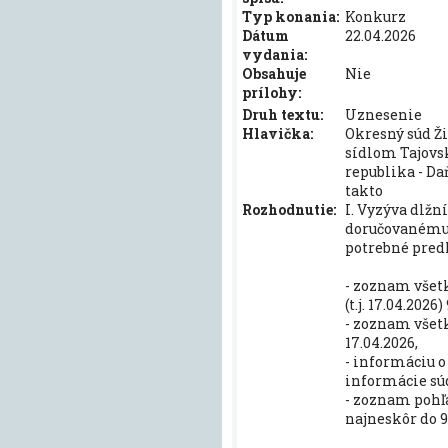
Typ konania:
Konkurz
Dátum
22.04.2026
vydania:
Obsahuje
Nie
prílohy:
Druh textu:
Uznesenie
Hlavička:
Okresný súd Ži
sídlom Tajovsk
republika - Da
takto
Rozhodnutie:
I. Vyzýva dlžn
doručovanému 
potrebné pred
- zoznam všet
(t.j. 17.04.202
- zoznam všetk
17.04.2026,
- informáciu o
informácie sú
- zoznam pohľa
najneskôr do 