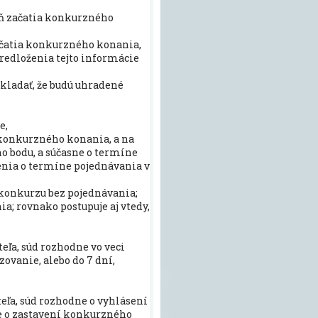
eň začatia konkurzného
ačatia konkurzného konania,
predloženia tejto informácie
kladať, že budú uhradené
e,
a konkurzného konania, a na
o bodu, a súčasne o termíne
nia o termíne pojednávania v
a konkurzu bez pojednávania;
a; rovnako postupuje aj vtedy,
teľa, súd rozhodne vo veci
ovanie, alebo do 7 dní,
teľa, súd rozhodne o vyhlásení
ne o zastavení konkurzného