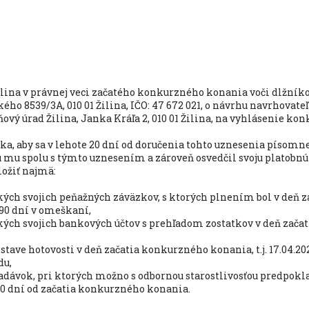
lina v právnej veci začatého konkurzného konania voči dlžníkovi:
ého 8539/3A, 010 01 Žilina, IČO: 47 672 021, o návrhu navrhovateľ
ňový úrad Žilina, Janka Kráľa 2, 010 01 Žilina, na vyhlásenie ko
íka, aby sa v lehote 20 dní od doručenia tohto uznesenia písomn
mu spolu s týmto uznesením a zároveň osvedčil svoju platobnú 
ložiť najmä:
kých svojich peňažných záväzkov, s ktorých plnením bol v deň
6) 90 dní v omeškaní,
ých svojich bankových účtov s prehľadom zostatkov v deň začat
 stave hotovosti v deň začatia konkurzného konania, t.j. 17.04.20
du,
dávok, pri ktorých možno s odbornou starostlivosťou predpokla
90 dní od začatia konkurzného konania.