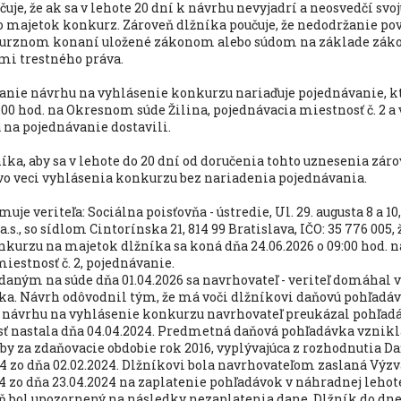
učuje, že ak sa v lehote 20 dní k návrhu nevyjadrí a neosvedčí svo
o majetok konkurz. Zároveň dlžníka poučuje, že nedodržanie pov
urznom konaní uložené zákonom alebo súdom na základe záko
mi trestného práva.
nanie návrhu na vyhlásenie konkurzu nariaďuje pojednávanie, k
9.00 hod. na Okresnom súde Žilina, pojednávacia miestnosť č. 2 a
a na pojednávanie dostavili.
íka, aby sa v lehote do 20 dní od doručenia tohto uznesenia zárov
o veci vyhlásenia konkurzu bez nariadenia pojednávania.
uje veriteľa: Sociálna poisťovňa - ústredie, Ul. 29. augusta 8 a 1
.s., so sídlom Cintorínska 21, 814 99 Bratislava, IČO: 35 776 005,
kurzu na majetok dlžníka sa koná dňa 24.06.2026 o 09:00 hod. 
iestnosť č. 2, pojednávanie.
daným na súde dňa 01.04.2026 sa navrhovateľ - veriteľ domáhal
a. Návrh odôvodnil tým, že má voči dlžníkovi daňovú pohľadávk
 návrhu na vyhlásenie konkurzu navrhovateľ preukázal pohľadá
sť nastala dňa 04.04.2024. Predmetná daňová pohľadávka vznikl
by za zdaňovacie obdobie rok 2016, vyplývajúca z rozhodnutia Da
 zo dňa 02.02.2024. Dlžníkovi bola navrhovateľom zaslaná Výzv
 zo dňa 23.04.2024 na zaplatenie pohľadávok v náhradnej lehote
eň bol upozornený na následky nezaplatenia dane. Dlžník do dn