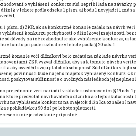
ozhodovaní o vyhlásení konkurzu súd neprihliada na záväzky, p
 dlžník v lehote podľa odseku 1 písm. a) bodu 1 nevyjadril, má sa 
vedčil,
ods. 1 písm. d) ZKR, ak sa konkurzné konanie začalo na návrh veri
 vyhlásení konkurzu pochybnosti o dlžníkovej majetnosti, bez
u nie sú dôvody na iné rozhodnutie ako vyhlásenie konkurzu, ust
rhu v tomto prípade rozhodne v lehote podľa § 20 ods. 1.
rzné konanie voči dlžníkovi bolo začaté na základe návrhu verit
anoveniami ZKR vyzval dlžníka, aby sa k tomuto návrhu veriteľ
l a aby osvedčil svoju platobnú schopnosť. Súd dlžníka v tejto sú
oženej povinnosti bude na jeho majetok vyhlásený konkurz. O
nosti poskytovať súčinnosť a o možných následkoch jej neplneni
 na prejednanie veci nariadil v súlade s ustanovením § 19 ods. 1 
na ktoré predvolal navrhovateľa a dlžníka a o tejto skutočnosti 
návrhu na vyhlásenie konkurzu na majetok dlžníka označení nav
íka s pohľadávkou 90 dní po lehote splatnosti.
zneseniu nie je odvolanie prípustné.