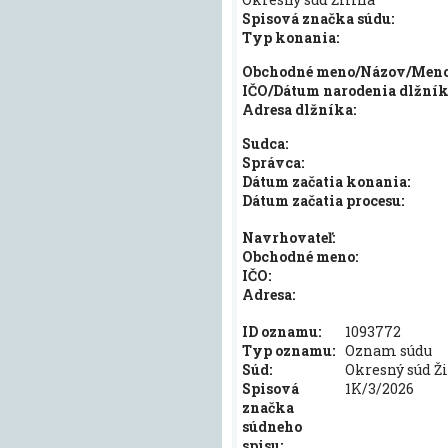
Spisová značka súdu:
Typ konania:
Obchodné meno/Názov/Meno 
IČO/Dátum narodenia dlžník
Adresa dlžníka:
Sudca:
Správca:
Dátum začatia konania:
Dátum začatia procesu:
Navrhovateľ:
Obchodné meno:
IČO:
Adresa:
ID oznamu:
1093772
Typ oznamu:
Oznam súdu
Súd:
Okresný súd Žil
Spisová
1K/3/2026
značka
súdneho
spisu: