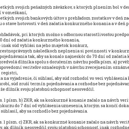
šetkých svojich peňažných záväzkov, s ktorých plnením bol v d
í v omeškaní,
šetkých svojich bankových účtov s prehľadom zostatkov v deň z
u o stave hotovosti v deň začatia konkurzného konania a v deň 
hľadávok, pri ktorých možno s odbornou starostlivosťou predpo
90 dní od začatia konkurzného konania,
že inak súd vyhlási na jeho majetok konkurz,
 trestnoprávnych následkoch neplnenia si povinnosti v konkurz
 pojednávania tak, aby sa konalo najneskôr do 70 dní od začati
redvolá dlžníka spolu s doručením návrhu podľa písm. a) prvéh
upovedomí veriteľov označených v návrhu zverejnením oznáme
registri,
ka na vyjadrenie, či súhlasí, aby súd rozhodol vo veci vyhláseni
urobí, súd zruší termín pojednávania a rozhodne bez pojednávani
, že dlžník svoju platobnú schopnosť neosvedčil.
ods. 1 písm. b) ZKR, ak sa konkurzné konanie začalo na návrh veri
kurzu do 7 dní od vyhlásenia uznesenia, ktorým sa končí dokaz
súhlasil, aby sa rozhodlo bez pojednávania.
ods. 1 písm. c) ZKR, ak sa konkurzné konanie začalo na návrh veri
y, ak dlžník neosvedčil svoju platobnú schopnosť, inak rozhod