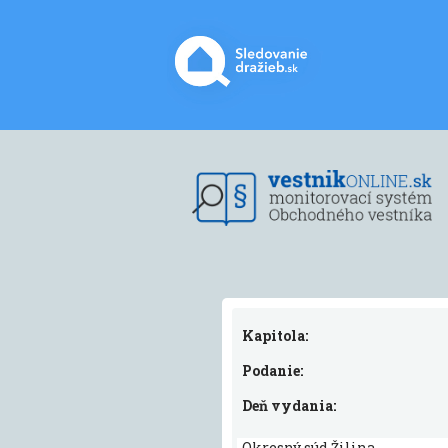
Kapitola:
Podanie:
Deň vydania:
Okresný súd Žilina