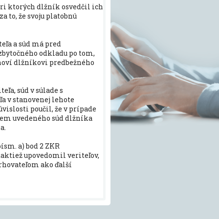
ri ktorých dlžník osvedčil ich
za to, že svoju platobnú
teľa a súd má pred
 zbytočného odkladu po tom,
anoví dlžníkovi predbežného
eľa, súd v súlade s
a v stanovenej lehote
vislosti poučil, že v prípade
krem uvedeného súd dlžníka
a.
písm. a) bod 2 ZKR
taktiež upovedomil veriteľov,
rhovateľom ako ďalší