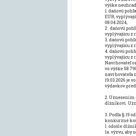
výške neuhradi
1. daňovú pohľ
EUR, vyplývajú
08.04.2024,
2 . daňovú poh
vyplývajúcu z 
3. daňovú pohľ
vyplývajúcu z 
4. daňovú pohľ
vyplývajúcu z 
Navrhovateľ oz
vo výške 58.79
navrhovateľa m
19.03.2026 je 
výdavkov predb
2. Uznesením č
dlžníkovi. Uzn
3. Podľa § 19 o
konkurzné kon
1. odošle dlžn
1a. výzvu, aby