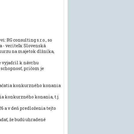
 RG consulting s.r.o., so
a - veriteľa: Slovenská
nkurzu na majetok dlžníka,
e vyjadril k návrhu
schopnosť, pričom je
 začatia konkurzného konania
ia konkurzného konania, t.j.
26 a v deň predloženia tejto
dať, že budú uhradené