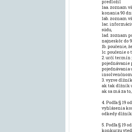
predložil
1aa. zoznam v
konania 90 dn
1ab. zoznam v
1ac. informáci
súdu,
1ad. zoznam po
najneskôr do 
1b. poučenie, 
1c. poučenie o
2. určí termín
pojednávanie p
pojednávania 
insolvenčnom 
3. vyzve dlžní
ak tak dlžník 
ak sa má za to
4. Podľa § 19 
vyhlásenia kon
odkedy dlžník 
5. Podľa § 19 
konkurzu vted