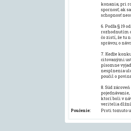
konania; pri r
spornosť; ak sa
schopnosť neos
6. Podľa § 19 
rozhodnutím o
čo zistí, že t
správcu; o náv
7. Keďže konku
citovanými ust
písomne vyjadri
nesplnenia ul
poučil o povin
8. Súd zároveň
pojednávanie, 
ktorí boli v 
veritelia dlžn
Poučenie:
Proti tomuto u