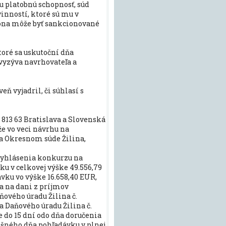
ju platobnú schopnosť, súd
inností, ktoré sú mu v
na môže byť sankcionované
toré sa uskutoční dňa
 vyzýva navrhovateľa a
eň vyjadril, či súhlasí s
0, 813 63 Bratislava a Slovenská
 že vo veci návrhu na
na Okresnom súde Žilina,
 vyhlásenia konkurzu na
u v celkovej výške 49.556,79
vku vo výške 16.658,40 EUR,
a na dani z príjmov
ňového úradu Žilina č.
a Daňového úradu Žilina č.
 do 15 dní odo dňa doručenia
ešného dňa pohľadávku v plnej