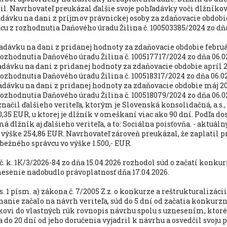
l. Navrhovateľ preukázal ďalšie svoje pohľadávky voči dlžníkov
adávku na dani z príjmov právnickej osoby za zdaňovacie obdobie
cu z rozhodnutia Daňového úradu Žilina č. 100503385/2024 zo dňa
ľadávku na dani z pridanej hodnoty za zdaňovacie obdobie februá
rozhodnutia Daňového úradu Žilina č. 100517717/2024 zo dňa 06.02
adávku na dani z pridanej hodnoty za zdaňovacie obdobie apríl 2
rozhodnutia Daňového úradu Žilina č. 100518317/2024 zo dňa 06.02
adávku na dani z pridanej hodnoty za zdaňovacie obdobie máj 20
rozhodnutia Daňového úradu Žilina č. 100518079/2024 zo dňa 06.02
načil ďalšieho veriteľa, ktorým je Slovenská konsolidačná, a.s.
0,35 EUR, u ktorej je dlžník v omeškaní viac ako 90 dní. Podľa 
á dlžník aj ďalšieho veriteľa, a to: Sociálna poisťovňa. - aktuál
vo výške 254,86 EUR. Navrhovateľ zároveň preukázal, že zaplati
ežného správcu vo výške 1.500,- EUR.
. k. 1K/3/2026-84 zo dňa 15.04.2026 rozhodol súd o začatí konk
esenie nadobudlo právoplatnosť dňa 17.04.2026.
ds. 1 písm. a) zákona č. 7/2005 Z.z. o konkurze a reštrukturalizácii
anie začalo na návrh veriteľa, súd do 5 dní od začatia konkur
íkovi do vlastných rúk rovnopis návrhu spolu s uznesením, ktor
 sa do 20 dní od jeho doručenia vyjadril k návrhu a osvedčil svoj