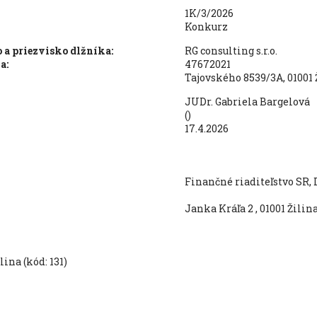
1K/3/2026
Konkurz
a priezvisko dlžníka:
RG consulting s.r.o.
a:
47672021
Tajovského 8539/3A, 01001 
JUDr. Gabriela Bargelová
()
17.4.2026
Finančné riaditeľstvo SR, 
Janka Kráľa 2 , 01001 Žilin
ina (kód: 131)