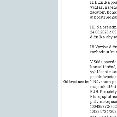
II. Dlžníka po
vyhlási na jeh
začatom konk
aj prostriedka
III. Na prejed
24.06.2026 o 0
dlžníka, aby s
IV. Vyzýva dlžn
rozhodnutím v
V. Súd upovedom
konsolidačná, a
vyhlásenie kon
pojednávacia m
Odôvodnenie:
1. Návrhom po
majetok dlžník
EUR. Pre účely
ktorej splatno
právnickej oso
100485372/2024
101224724/2024
výzvy a zárov