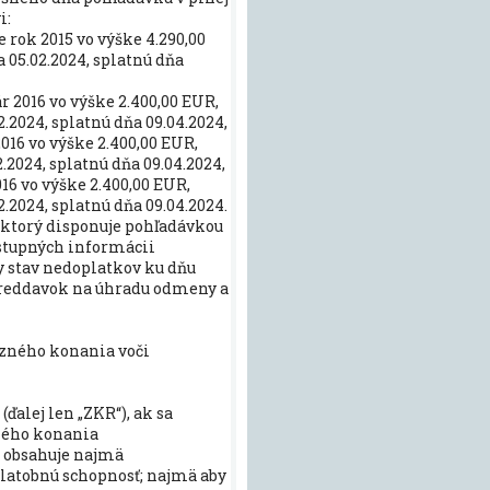
i:
 rok 2015 vo výške 4.290,00
 05.02.2024, splatnú dňa
r 2016 vo výške 2.400,00 EUR,
.2024, splatnú dňa 09.04.2024,
016 vo výške 2.400,00 EUR,
.2024, splatnú dňa 09.04.2024,
16 vo výške 2.400,00 EUR,
.2024, splatnú dňa 09.04.2024.
, ktorý disponuje pohľadávkou
dostupných informácii
ny stav nedoplatkov ku dňu
l preddavok na úhradu odmeny a
urzného konania voči
 (ďalej len „ZKR“), ak sa
zného konania
é obsahuje najmä
u platobnú schopnosť; najmä aby