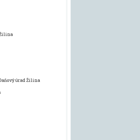
Žilina
Daňový úrad Žilina
a