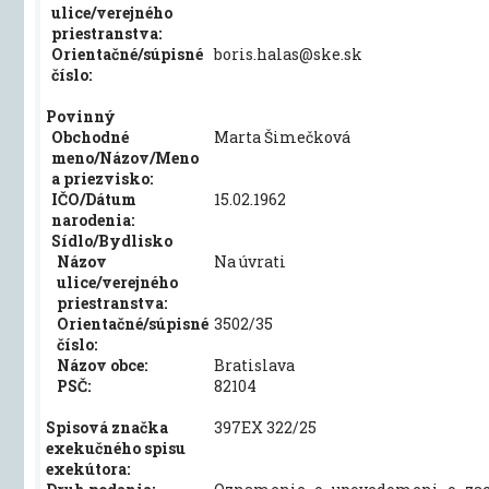
ulice/verejného
priestranstva:
Orientačné/súpisné
boris.halas@ske.sk
číslo:
Povinný
Obchodné
Marta Šimečková
meno/Názov/Meno
a priezvisko:
IČO/Dátum
15.02.1962
narodenia:
Sídlo/Bydlisko
Názov
Na úvrati
ulice/verejného
priestranstva:
Orientačné/súpisné
3502/35
číslo:
Názov obce:
Bratislava
PSČ:
82104
Spisová značka
397EX 322/25
exekučného spisu
exekútora: