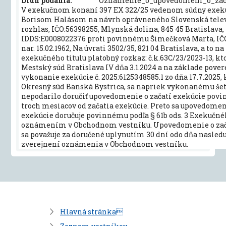
Druh podania:
Oznamenie_o_upovedomeni_o_zac
V exekučnom konaní 397 EX 322/25 vedenom súdny exek
Borisom Halásom na návrh oprávneného Slovenská telev
rozhlas, IČO:56398255, Mlynská dolina, 845 45 Bratislava,
IDDS:E0008022376 proti povinnému Šimečková Marta, IČ
nar. 15.02.1962, Na úvrati 3502/35, 821 04 Bratislava, a to n
exekučného titulu platobný rozkaz: č.k.63C/23/2023-13, kt
Mestský súd Bratislava IV dňa 3.1.2024 a na základe pove
vykonanie exekúcie č. 2025:6125348585.1 zo dňa 17.7.2025, 
Okresný súd Banská Bystrica, sa napriek vykonanému še
nepodarilo doručiť upovedomenie o začatí exekúcie pov
troch mesiacov od začatia exekúcie. Preto sa upovedomen
exekúcie doručuje povinnému podľa § 61b ods. 3 Exekučn
oznámením v Obchodnom vestníku. Upovedomenie o zač
sa považuje za doručené uplynutím 30 dní odo dňa nasled
zverejnení oznámenia v Obchodnom vestníku.
Hlavná stránka