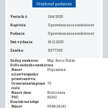
Stiahnuť podanie
Vestník č:
244/2025
Kapitola:
Upovedomenia exekútorov
Podanie:
Upovedomenia exekútorov
Deň vydania:
18.12.2025
Značka:
X077335
Súdny exekútor:
Mgr. Boris Halás
Sídlo súdneho exekútora
Názov
Popradská
ulice/verejného
priestranstva:
Orientačné/súpisné
70
číslo:
Názov obce:
Bratislava
PSČ:
82202
Kontaktné údaje
Názov
0948136143