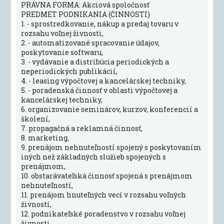
PRÁVNA FORMA: Akciová spoločnosť
PREDMET PODNIKANIA (ČINNOSTI)
1. - sprostredkovanie, nákup a predaj tovaru v
rozsahu voľnej živnosti,
2. - automatizované spracovanie údajov,
poskytovanie softwaru,
3. - vydávanie a distribúcia periodických a
neperiodických publikácií,
4. - leasing výpočtovej a kancelárskej techniky,
5. - poradenská činnosť v oblasti výpočtovej a
kancelárskej techniky,
6. organizovanie seminárov, kurzov, konferencií a
školení,
7. propagačná a reklamná činnosť,
8. marketing,
9. prenájom nehnuteľností spojený s poskytovaním
iných než základných služieb spojených s
prenájmom,
10. obstarávateľská činnosť spojená s prenájmom
nehnuteľností,
11. prenájom hnuteľných vecí v rozsahu voľných
živností,
12. podnikateľské poradenstvo v rozsahu voľnej
živnosti,