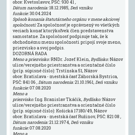
obce: Kvetoslavov, PSČ: 930 41
,
Dátum narodenia:
18.12.1985
, Deň vzniku
funkcie:
30.04.2024
Spôsob konania štatutárneho orgánu v mene akciovej
spoločnosti:
Za spoločnosť je oprávnený vo všetkých
veciach konať ktorýkoľvek člen predstavenstva
samostatne. Za spoločnosť podpisuje tak, že k
obchodnému menu spoločnosti pripojí svoje meno,
priezvisko a svoj podpis.
DOZORNÁ RADA
Meno a priezvisko:
RNDr. Jozef Klein,
Bydlisko:
Názov
ulice/verejného priestranstva a orientačné číslo
(príp. súpisné číslo): Trstínska 51, Názov
obce: Bratislava - mestská časť Záhorská Bystrica,
PSČ: 841 06
, Dátum narodenia:
21.10.1961
, Deň vzniku
funkcie:
07.08.2020
Meno a
priezvisko:
Ing. Branislav Tkáčik,
Bydlisko:
Názov
ulice/verejného priestranstva a orientačné číslo
(príp. súpisné číslo): Košická 17180/49, Názov
obce: Bratislava - mestská časť Ružinov, PSČ: 821 08
,
Dátum narodenia:
21.12.1974
, Deň vzniku
funkcie:
07.08.2020
Meno a