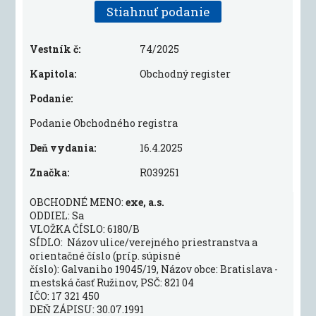
Stiahnuť podanie
Vestník č:
74/2025
Kapitola:
Obchodný register
Podanie:
Podanie Obchodného registra
Deň vydania:
16.4.2025
Značka:
R039251
OBCHODNÉ MENO:
exe, a.s.
ODDIEL: Sa
VLOŽKA ČÍSLO: 6180/B
SÍDLO: Názov ulice/verejného priestranstva a
orientačné číslo (príp. súpisné
číslo): Galvaniho 19045/19, Názov obce: Bratislava -
mestská časť Ružinov, PSČ: 821 04
IČO: 17 321 450
DEŇ ZÁPISU: 30.07.1991