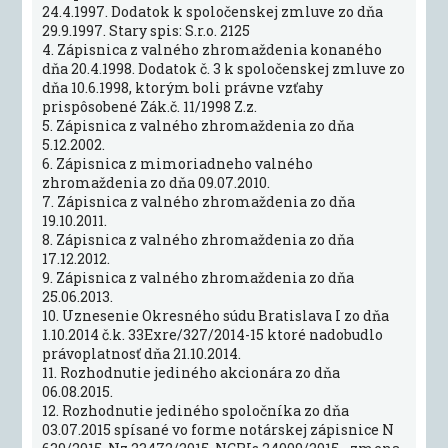
24.4.1997. Dodatok k spoločenskej zmluve zo dňa
29.9.1997. Stary spis: S.r.o. 2125
4. Zápisnica z valného zhromaždenia konaného
dňa 20.4.1998. Dodatok č. 3 k spoločenskej zmluve zo
dňa 10.6.1998, ktorým boli právne vzťahy
prispôsobené Zák.č. 11/1998 Z.z.
5. Zápisnica z valného zhromaždenia zo dňa
5.12.2002.
6. Zápisnica z mimoriadneho valného
zhromaždenia zo dňa 09.07.2010.
7. Zápisnica z valného zhromaždenia zo dňa
19.10.2011.
8. Zápisnica z valného zhromaždenia zo dňa
17.12.2012.
9. Zápisnica z valného zhromaždenia zo dňa
25.06.2013.
10. Uznesenie Okresného súdu Bratislava I zo dňa
1.10.2014 č.k. 33Exre/327/2014-15 ktoré nadobudlo
právoplatnosť dňa 21.10.2014.
11. Rozhodnutie jediného akcionára zo dňa
06.08.2015.
12. Rozhodnutie jediného spoločníka zo dňa
03.07.2015 spísané vo forme notárskej zápisnice N