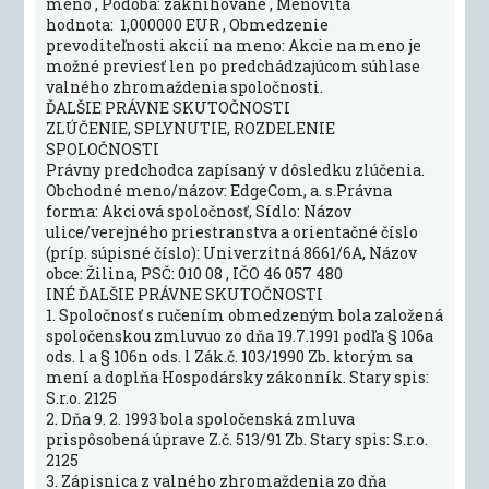
meno , Podoba: zaknihované , Menovitá
hodnota: 1,000000 EUR , Obmedzenie
prevoditeľnosti akcií na meno: Akcie na meno je
možné previesť len po predchádzajúcom súhlase
valného zhromaždenia spoločnosti.
ĎALŠIE PRÁVNE SKUTOČNOSTI
ZLÚČENIE, SPLYNUTIE, ROZDELENIE
SPOLOČNOSTI
Právny predchodca zapísaný v dôsledku zlúčenia.
Obchodné meno/názov: EdgeCom, a. s.Právna
forma: Akciová spoločnosť, Sídlo: Názov
ulice/verejného priestranstva a orientačné číslo
(príp. súpisné číslo): Univerzitná 8661/6A, Názov
obce: Žilina, PSČ: 010 08 , IČO 46 057 480
INÉ ĎALŠIE PRÁVNE SKUTOČNOSTI
1. Spoločnosť s ručením obmedzeným bola založená
spoločenskou zmluvuo zo dňa 19.7.1991 podľa § 106a
ods. l a § 106n ods. l Zák.č. 103/1990 Zb. ktorým sa
mení a doplňa Hospodársky zákonník. Stary spis:
S.r.o. 2125
2. Dňa 9. 2. 1993 bola spoločenská zmluva
prispôsobená úprave Z.č. 513/91 Zb. Stary spis: S.r.o.
2125
3. Zápisnica z valného zhromaždenia zo dňa