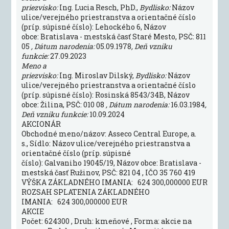
priezvisko:
Ing. Lucia Resch, PhD.,
Bydlisko:
Názov
ulice/verejného priestranstva a orientačné číslo
(príp. súpisné číslo): Lehockého 6, Názov
obce: Bratislava - mestská časť Staré Mesto, PSČ: 811
05
, Dátum narodenia:
05.09.1978
, Deň vzniku
funkcie:
27.09.2023
Meno a
priezvisko:
Ing. Miroslav Dilský,
Bydlisko:
Názov
ulice/verejného priestranstva a orientačné číslo
(príp. súpisné číslo): Rosinská 8543/34B, Názov
obce: Žilina, PSČ: 010 08
, Dátum narodenia:
16.03.1984
,
Deň vzniku funkcie:
10.09.2024
AKCIONÁR
Obchodné meno/názov: Asseco Central Europe, a.
s., Sídlo: Názov ulice/verejného priestranstva a
orientačné číslo (príp. súpisné
číslo): Galvaniho 19045/19, Názov obce: Bratislava -
mestská časť Ružinov, PSČ: 821 04 , IČO 35 760 419
VÝŠKA ZÁKLADNÉHO IMANIA: 624 300,000000 EUR
ROZSAH SPLATENIA ZÁKLADNÉHO
IMANIA: 624 300,000000 EUR
AKCIE
Počet: 624300 , Druh: kmeňové , Forma: akcie na