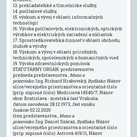
13. prekladateľské a tlmočnícke služby,
14. počítačové služby,
15. výskum a vývoj v oblasti informačných
technológií
16. Výroba počítačových, elektronických, optických
výrobkov a elektrických zariadení a súčiastok
17. Sprostredkovateľská činnosť v oblasti obchodu,
služieb a výroby
18. Výskum a vývoj v oblasti prírodných,
technických, spoločenských a humanitných vied
19. Výroba zdravotníckych pomôcok
ŠTATUTÁRNY ORGÁN: predstavenstvo
predseda predstavenstva ,
Meno a
priezvisko:
Ing. Richard Hrabovský,
Bydlisko:
Názov
ulice/verejného priestranstva a orientačné číslo
(príp. súpisné číslo): Modricová 14540/7, Názov
obce: Bratislava - mestská časť Vrakuňa
,
Dátum narodenia:
28.12.1973
, Deň vzniku
funkcie:
02.12.2020
člen predstavenstva ,
Meno a
priezvisko:
Ing. Daniel Száraz,
Bydlisko:
Názov
ulice/verejného priestranstva a orientačné číslo
(príp. súpisné číslo): Astrová 419/11, Názov