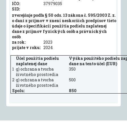
IČO:
37979035
SID:
zverejňuje podľa § 50 ods. 13 zákona č. 595/2003 Z. z.
o dani z príjmov v znení neskorších predpisov tieto
údaje o špecifikácii použitia podielu zaplatenej
dane z príjmov fyzických osôb a právnických
osôb
za rok:
2023
prijate v roku:
2024
Účel použitia podielu
Výška použitého podielu zap
zaplatenej dane
dane na tento účel (EUR)
1
g) ochrana a tvorba
350
životného prostredia
2
g) ochrana a tvorba
500
životného prostredia
Spolu:
850