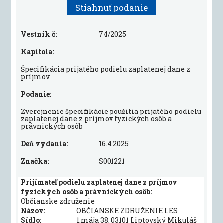
Stiahnuť podanie
Vestník č:
74/2025
Kapitola:
Špecifikácia prijatého podielu zaplatenej dane z
príjmov
Podanie:
Zverejnenie špecifikácie použitia prijatého podielu
zaplatenej dane z príjmov fyzických osôb a
právnických osôb
Deň vydania:
16.4.2025
Značka:
S001221
Prijímateľ podielu zaplatenej dane z príjmov
fyzických osôb a právnických osôb:
Občianske združenie
Názov:
OBČIANSKE ZDRUŽENIE LES
Sídlo:
1.mája 38, 03101 Liptovský Mikuláš