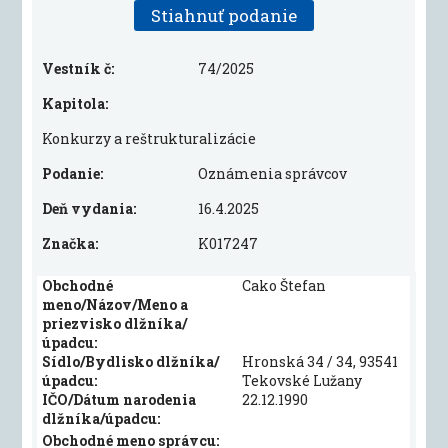
Stiahnuť podanie
Vestník č:
74/2025
Kapitola:
Konkurzy a reštrukturalizácie
Podanie:
Oznámenia správcov
Deň vydania:
16.4.2025
Značka:
K017247
Obchodné
Cako Štefan
meno/Názov/Meno a
priezvisko dlžníka/
úpadcu:
Sídlo/Bydlisko dlžníka/
Hronská 34 / 34, 93541
úpadcu:
Tekovské Lužany
IČO/Dátum narodenia
22.12.1990
dlžníka/úpadcu:
Obchodné meno správcu: