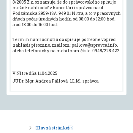
8/2005 Z.z. oznamuje, že do správcovského spisu je
možné nahliadať v kancelárii správcu na ul.
Podzámska 2959/18A, 949 01 Nitra, a to v pracovných
dňoch počas úradných hodín od 08:00 do 12:00 hod.
a od 13:00 do 15:00 hod.
Termín nahliadnutia do spisu je potrebné vopred
nahlásiť písomne, mailom: pallova@spravca.info,
alebo telefonicky na mobilnom čísle: 0948/228 422.
V Nitre dňa 11.04.2025
JUDr. Mgr. Andrea Pállová, LL.M., správca
Hlavná stránka