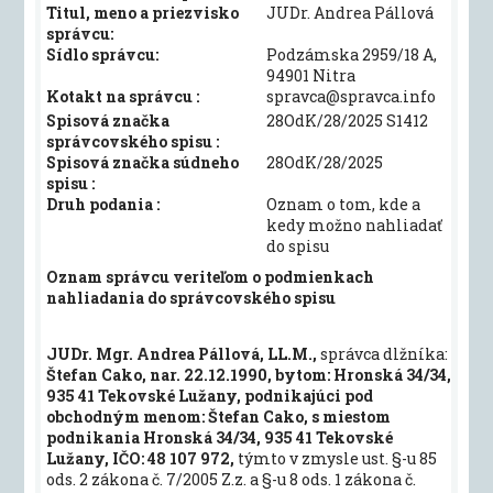
Titul, meno a priezvisko
JUDr. Andrea Pállová
správcu:
Sídlo správcu:
Podzámska 2959/18 A,
94901 Nitra
Kotakt na správcu :
spravca@spravca.info
Spisová značka
28OdK/28/2025 S1412
správcovského spisu :
Spisová značka súdneho
28OdK/28/2025
spisu :
Druh podania :
Oznam o tom, kde a
kedy možno nahliadať
do spisu
Oznam správcu veriteľom o podmienkach
nahliadania do správcovského spisu
JUDr. Mgr. Andrea Pállová, LL.M.,
správca dlžníka:
Štefan Cako, nar. 22.12.1990, bytom: Hronská 34/34,
935 41 Tekovské Lužany, podnikajúci pod
obchodným menom: Štefan Cako, s miestom
podnikania Hronská 34/34, 935 41 Tekovské
Lužany, IČO: 48 107 972,
týmto v zmysle ust. §-u 85
ods. 2 zákona č. 7/2005 Z.z. a §-u 8 ods. 1 zákona č.