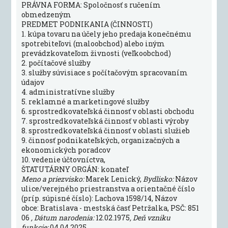
PRÁVNA FORMA: Spoločnosť s ručením
obmedzeným
PREDMET PODNIKANIA (ČINNOSTI)
1. kúpa tovaru na účely jeho predaja konečnému
spotrebiteľovi (maloobchod) alebo iným
prevádzkovateľom živnosti (veľkoobchod)
2. počítačové služby
3. služby súvisiace s počítačovým spracovaním
údajov
4. administratívne služby
5. reklamné a marketingové služby
6. sprostredkovateľská činnosť v oblasti obchodu
7. sprostredkovateľská činnosť v oblasti výroby
8. sprostredkovateľská činnosť v oblasti služieb
9. činnosť podnikateľských, organizačných a
ekonomických poradcov
10. vedenie účtovníctva,
ŠTATUTÁRNY ORGÁN: konateľ
Meno a priezvisko:
Marek Lenický,
Bydlisko:
Názov
ulice/verejného priestranstva a orientačné číslo
(príp. súpisné číslo): Lachova 1598/14, Názov
obce: Bratislava - mestská časť Petržalka, PSČ: 851
06
, Dátum narodenia:
12.02.1975
, Deň vzniku
funkcie:
04.04.2025