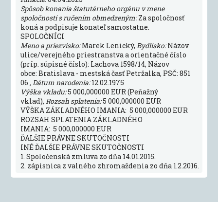
Spôsob konania štatutárneho orgánu v mene
spoločnosti s ručením obmedzeným:
Za spoločnosť
koná a podpisuje konateľ samostatne.
SPOLOČNÍCI
Meno a priezvisko:
Marek Lenický,
Bydlisko:
Názov
ulice/verejného priestranstva a orientačné číslo
(príp. súpisné číslo): Lachova 1598/14, Názov
obce: Bratislava - mestská časť Petržalka, PSČ: 851
06
, Dátum narodenia:
12.02.1975
Výška vkladu:
5 000,000000 EUR (Peňažný
vklad)
, Rozsah splatenia:
5 000,000000 EUR
VÝŠKA ZÁKLADNÉHO IMANIA: 5 000,000000 EUR
ROZSAH SPLATENIA ZÁKLADNÉHO
IMANIA: 5 000,000000 EUR
ĎALŠIE PRÁVNE SKUTOČNOSTI
INÉ ĎALŠIE PRÁVNE SKUTOČNOSTI
1. Spoločenská zmluva zo dňa 14.01.2015.
2. zápisnica z valného zhromaždenia zo dňa 1.2.2016.