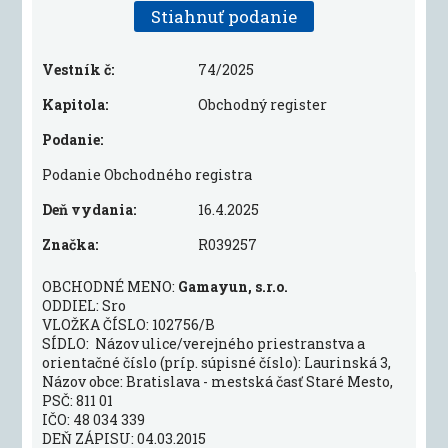
Stiahnuť podanie
Vestník č:
74/2025
Kapitola:
Obchodný register
Podanie:
Podanie Obchodného registra
Deň vydania:
16.4.2025
Značka:
R039257
OBCHODNÉ MENO:
Gamayun, s.r.o.
ODDIEL: Sro
VLOŽKA ČÍSLO: 102756/B
SÍDLO: Názov ulice/verejného priestranstva a
orientačné číslo (príp. súpisné číslo): Laurinská 3,
Názov obce: Bratislava - mestská časť Staré Mesto,
PSČ: 811 01
IČO: 48 034 339
DEŇ ZÁPISU: 04.03.2015