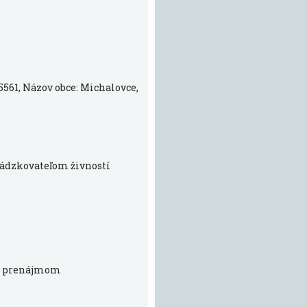
5561, Názov obce: Michalovce,
vádzkovateľom živností
 s prenájmom