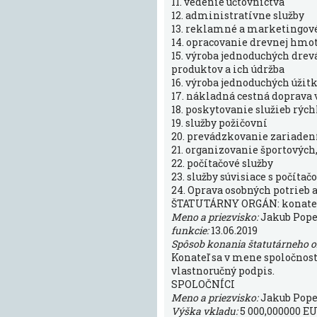
11. vedenie účtovníctva
12. administratívne služby
13. reklamné a marketingové
14. opracovanie drevnej hmo
15. výroba jednoduchých drev
produktov a ich údržba
16. výroba jednoduchých úžit
17. nákladná cestná doprava 
18. poskytovanie služieb rý
19. služby požičovní
20. prevádzkovanie zariadení
21. organizovanie športových
22. počítačové služby
23. služby súvisiace s počít
24. Oprava osobných potrieb 
ŠTATUTÁRNY ORGÁN: konate
Meno a priezvisko:
Jakub Pope
funkcie:
13.06.2019
Spôsob konania štatutárneho 
Konateľ sa v mene spoločnos
vlastnoručný podpis.
SPOLOČNÍCI
Meno a priezvisko:
Jakub Pope
Výška vkladu:
5 000,000000 E