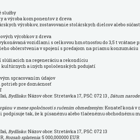
 služby
ty a výroba komponentov z dreva
árskych výrobkov, zostavovanie stolárskych dielcov alebo súčast
kových výrobkov z dreva
vykonávaná vozidlami s celkovou hmotnosťou do 3,5 t vrátane p
chleho občerstvenia v spojení s predajom na priamu konzumáciu
 slúžiacich na regeneráciu a rekondíciu
, kultúrnych a iných spoločenských podujatí
ačovým spracovaním údajov
a potrieb pre domácnosť
ľ
ľaš,
Bydlisko:
Názov obce: Stretavka 17, PSČ: 072 13
, Dátum narode
orgánu v mene spoločnosti s ručením obmedzeným:
Konateľ koná v
ti podpisuje tak, že k písanému alebo tlačenému obchodnému me
ľaš,
Bydlisko:
Názov obce: Stretávka 17, PSČ: 072 13
UR
, Rozsah splatenia:
5 000,000000 EUR