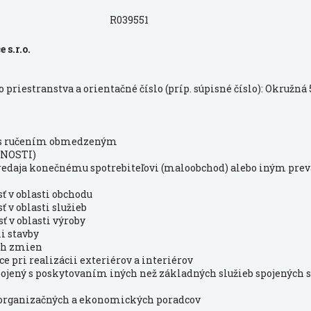
R039551
 s.r.o.
priestranstva a orientačné číslo (príp. súpisné číslo): Okružná 
 s ručením obmedzeným
NOSTI)
 predaja konečnému spotrebiteľovi (maloobchod) alebo iným pre
ť v oblasti obchodu
ť v oblasti služieb
ť v oblasti výroby
ii stavby
ich zmien
e pri realizácii exteriérov a interiérov
pojený s poskytovaním iných než základných služieb spojených
, organizačných a ekonomických poradcov