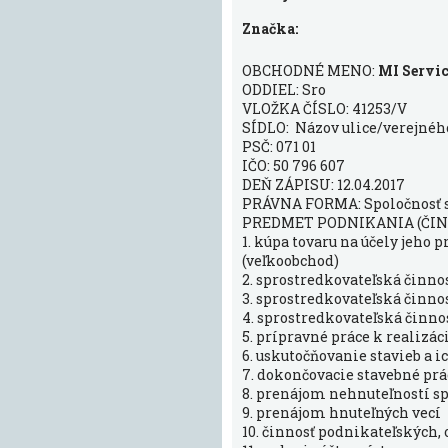
Značka:
OBCHODNÉ MENO:
MI Service
ODDIEL: Sro
VLOŽKA ČÍSLO: 41253/V
SÍDLO: Názov ulice/verejného 
PSČ: 071 01
IČO: 50 796 607
DEŇ ZÁPISU: 12.04.2017
PRÁVNA FORMA: Spoločnosť
PREDMET PODNIKANIA (ČIN
1. kúpa tovaru na účely jeho
(veľkoobchod)
2. sprostredkovateľská činnos
3. sprostredkovateľská činnos
4. sprostredkovateľská činnos
5. prípravné práce k realizác
6. uskutočňovanie stavieb a 
7. dokončovacie stavebné prác
8. prenájom nehnuteľností s
9. prenájom hnuteľných vecí
10. činnosť podnikateľských