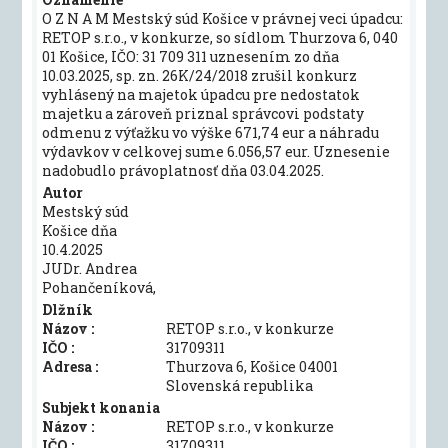
O Z N A M Mestský súd Košice v právnej veci úpadcu:
RETOP s.r.o., v konkurze, so sídlom Thurzova 6, 040
01 Košice, IČO: 31 709 311 uznesením zo dňa
10.03.2025, sp. zn. 26K/24/2018 zrušil konkurz
vyhlásený na majetok úpadcu pre nedostatok
majetku a zároveň priznal správcovi podstaty
odmenu z výťažku vo výške 671,74 eur a náhradu
výdavkov v celkovej sume 6.056,57 eur. Uznesenie
nadobudlo právoplatnosť dňa 03.04.2025.
Autor
Mestský súd
Košice dňa
10.4.2025
JUDr. Andrea
Pohančeníková,
Dlžník
Názov :
RETOP s.r.o., v konkurze
IČO :
31709311
Adresa :
Thurzova 6, Košice 04001
Slovenská republika
Subjekt konania
Názov :
RETOP s.r.o., v konkurze
IČO :
31709311