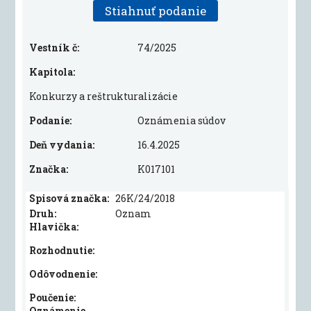
Stiahnuť podanie
Vestník č:
74/2025
Kapitola:
Konkurzy a reštrukturalizácie
Podanie:
Oznámenia súdov
Deň vydania:
16.4.2025
Značka:
K017101
Spisová značka:
26K/24/2018
Druh:
Oznam
Hlavička:
Rozhodnutie:
Odôvodnenie:
Poučenie:
Oznámenie