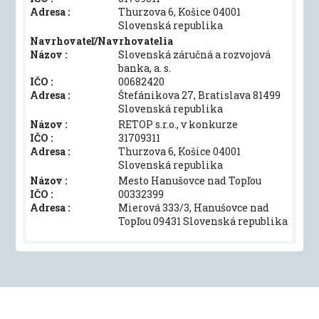
Adresa :
Thurzova 6, Košice 04001
Slovenská republika
Navrhovateľ/Navrhovatelia
Názov :
Slovenská záručná a rozvojová
banka, a. s.
IČO :
00682420
Adresa :
Štefánikova 27, Bratislava 81499
Slovenská republika
Názov :
RETOP s.r.o., v konkurze
IČO :
31709311
Adresa :
Thurzova 6, Košice 04001
Slovenská republika
Názov :
Mesto Hanušovce nad Topľou
IČO :
00332399
Adresa :
Mierová 333/3, Hanušovce nad
Topľou 09431 Slovenská republika