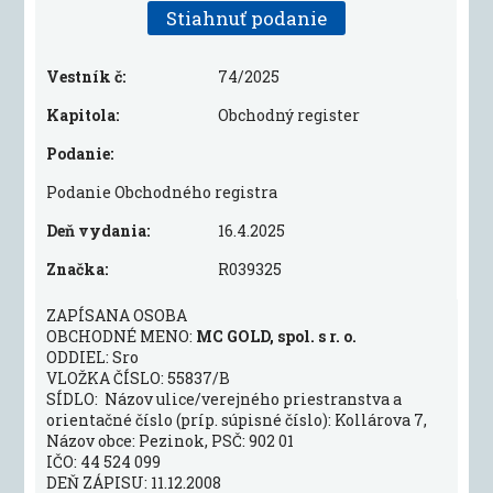
Stiahnuť podanie
Vestník č:
74/2025
Kapitola:
Obchodný register
Podanie:
Podanie Obchodného registra
Deň vydania:
16.4.2025
Značka:
R039325
ZAPÍSANA OSOBA
OBCHODNÉ MENO:
MC GOLD, spol. s r. o.
ODDIEL: Sro
VLOŽKA ČÍSLO: 55837/B
SÍDLO: Názov ulice/verejného priestranstva a
orientačné číslo (príp. súpisné číslo): Kollárova 7,
Názov obce: Pezinok, PSČ: 902 01
IČO: 44 524 099
DEŇ ZÁPISU: 11.12.2008