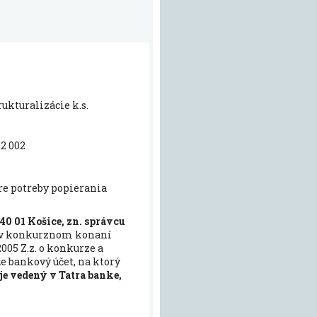
kturalizácie k.s.
2 002
re potreby popierania
40 01 Košice, zn. správcu
v konkurznom konaní
2005 Z.z. o konkurze a
e bankový účet, na ktorý
 je vedený v Tatra banke,