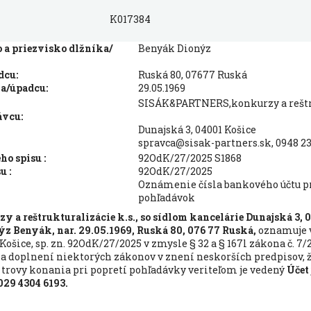
K017384
a priezvisko dlžníka/
Benyák Dionýz
dcu:
Ruská 80, 07677 Ruská
a/úpadcu:
29.05.1969
SISÁK&PARTNERS,konkurzy a reštru
ávcu:
Dunajská 3, 04001 Košice
spravca@sisak-partners.sk, 0948 23
o spisu :
92OdK/27/2025 S1868
u :
92OdK/27/2025
Oznámenie čísla bankového účtu p
pohľadávok
 reštrukturalizácie k.s., so sídlom kancelárie Dunajská 3, 0
ýz Benyák, nar. 29.05.1969, Ruská 80, 076 77 Ruská,
oznamuje 
šice, sp. zn. 92OdK/27/2025
v zmysle § 32 a § 167l zákona č. 7/
 a doplnení niektorých zákonov v znení neskorších predpisov, ž
trovy konania pri popretí pohľadávky veriteľom je vedený
Účet
029 4304 6193.