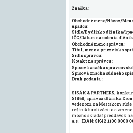
Značka:
Obchodné meno/Názov/Meno 
úpadcu:
Sídlo/Bydlisko dlžníka/úpa
IČO/Dátum narodenia dlžník
Obchodné meno správcu:
Titul, meno a priezvisko spr
Sídlo správcu:
Kotakt na správcu :
Spisová značka správcovskéh
Spisová značka súdneho spis
Druh podania :
SISÁK & PARTNERS, konkurzy a
S1868, správca
dlžníka
Dion
vedenom na Mestskom súde Ko
reštrukturalizácii a o zmene
možno skladať preddavok na 
a.s. IBAN: SK42 1100 0000 0