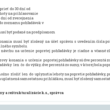
rieť do 30 dní od
ehoty na prihlasovanie
 dní od zverejnenia
 do zoznamu pohľadávok v
musí byť podané na predpísanom
onania musí byť zložený na účet správcu s uvedením čísla p
ilného symbolu.
ávrhu na určenie popretej pohľadávky je riadne a včasné zl
ovy konania o určenie popretej pohľadávky sú dve percentá z
dávky len čo do výšky, dve percentá zo sumy, v ktorej bola popr
žno zložiť len do uplynutia lehoty na popretie pohľadávky, p
a uplatnená samostatnou prihláškou, musí byť zložený samosta
a reštrukturalizácie k.s., správca