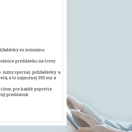
ohľadávky zo zoznamu
oženie preddavku na trovy
o sumy spornej pohľadávky a
etá, a to najmenej 350 eur a
ričom pre každé popretie
tný preddavok.