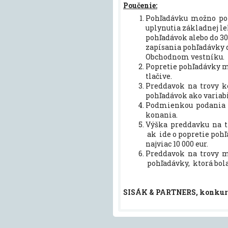
Poučenie:
Pohľadávku možno pop
uplynutia základnej l
pohľadávok alebo do 30
zapísania pohľadávky
Obchodnom vestníku.
Popretie pohľadávky 
tlačive.
Preddavok na trovy k
pohľadávok ako variab
Podmienkou podania n
konania.
Výška preddavku na tr
ak ide o popretie pohľa
najviac 10 000 eur.
Preddavok na trovy mo
pohľadávky, ktorá bol
SISÁK & PARTNERS, konkurzy 