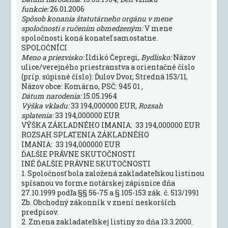
funkcie:
26.01.2006
Spôsob konania štatutárneho orgánu v mene
spoločnosti s ručením obmedzeným:
V mene
spoločnosti koná konateľ samostatne.
SPOLOČNÍCI
Meno a priezvisko:
Ildikó Čepregi,
Bydlisko:
Názov
ulice/verejného priestranstva a orientačné číslo
(príp. súpisné číslo): Ďulov Dvor, Stredná 153/11,
Názov obce: Komárno, PSČ: 945 01
,
Dátum narodenia:
15.05.1964
Výška vkladu:
33 194,000000 EUR
, Rozsah
splatenia:
33 194,000000 EUR
VÝŠKA ZÁKLADNÉHO IMANIA: 33 194,000000 EUR
ROZSAH SPLATENIA ZÁKLADNÉHO
IMANIA: 33 194,000000 EUR
ĎALŠIE PRÁVNE SKUTOČNOSTI
INÉ ĎALŠIE PRÁVNE SKUTOČNOSTI
1. Spoločnosť bola založená zakladateľskou listinou
spísanou vo forme notárskej zápisnice dňa
27.10.1999 podľa §§ 56-75 a § 105-153 zák. č. 513/1991
Zb. Obchodný zákonník v znení neskorších
predpisov.
2. Zmena zakladateľskej listiny zo dňa 13.3.2000.