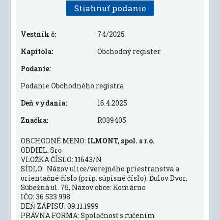
Stiahnuť podanie
Vestník č:
74/2025
Kapitola:
Obchodný register
Podanie:
Podanie Obchodného registra
Deň vydania:
16.4.2025
Značka:
R039405
OBCHODNÉ MENO:
ILMONT, spol. s r.o.
ODDIEL: Sro
VLOŽKA ČÍSLO: 11643/N
SÍDLO: Názov ulice/verejného priestranstva a
orientačné číslo (príp. súpisné číslo): Ďulov Dvor,
Súbežná ul. 75, Názov obce: Komárno
IČO: 36 533 998
DEŇ ZÁPISU: 09.11.1999
PRÁVNA FORMA: Spoločnosť s ručením