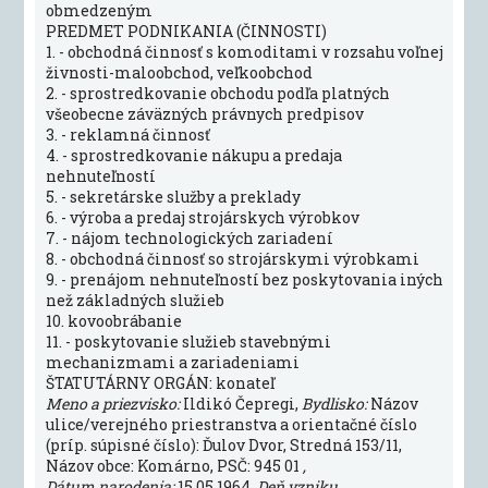
obmedzeným
PREDMET PODNIKANIA (ČINNOSTI)
1. - obchodná činnosť s komoditami v rozsahu voľnej
živnosti-maloobchod, veľkoobchod
2. - sprostredkovanie obchodu podľa platných
všeobecne záväzných právnych predpisov
3. - reklamná činnosť
4. - sprostredkovanie nákupu a predaja
nehnuteľností
5. - sekretárske služby a preklady
6. - výroba a predaj strojárskych výrobkov
7. - nájom technologických zariadení
8. - obchodná činnosť so strojárskymi výrobkami
9. - prenájom nehnuteľností bez poskytovania iných
než základných služieb
10. kovoobrábanie
11. - poskytovanie služieb stavebnými
mechanizmami a zariadeniami
ŠTATUTÁRNY ORGÁN: konateľ
Meno a priezvisko:
Ildikó Čepregi,
Bydlisko:
Názov
ulice/verejného priestranstva a orientačné číslo
(príp. súpisné číslo): Ďulov Dvor, Stredná 153/11,
Názov obce: Komárno, PSČ: 945 01
,
Dátum narodenia:
15.05.1964
, Deň vzniku