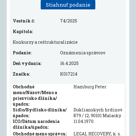
Stiahnuť podanie
Vestník č:
74/2025
Kapitola:
Konkurzy a reštrukturalizácie
Podanie:
Oznámenia správcov
Deň vydania:
16.4.2025
Značka:
K017214
Obchodné
Hamburg Peter
meno/Názov/Meno a
priezvisko dlžníka/
úpadcu:
Sídlo/Bydlisko dlžníka/
Duklianskych hrdinov
úpadcu:
879 / 12, 90101 Malacky
IČO/Dátum narodenia
11.04.1970
dlžníka/úpadcu:
Obchodné meno správcu:
LEGAL RECOVERY, k. s.