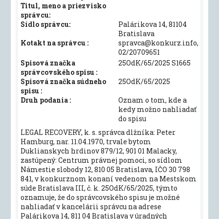
Titul, meno a priezvisko
správcu:
Sídlo správcu:
Palárikova 14, 81104
Bratislava
Kotakt na správcu :
spravca@konkurz.info,
02/20709651
Spisová značka
25OdK/65/2025 S1665
správcovského spisu :
Spisová značka súdneho
25OdK/65/2025
spisu :
Druh podania :
Oznam o tom, kde a
kedy možno nahliadať
do spisu
LEGAL RECOVERY, k. s. správca dlžníka: Peter
Hamburg, nar. 11.04.1970, trvale bytom
Duklianskych hrdinov 879/12, 901 01 Malacky,
zastúpený: Centrum právnej pomoci, so sídlom
Námestie slobody 12, 810 05 Bratislava, IČO 30 798
841, v konkurznom konaní vedenom na Mestskom
súde Bratislava III, č. k. 25OdK/65/2025, týmto
oznamuje, že do správcovského spisu je možné
nahliadať v kancelárii správcu na adrese
Palárikova 14, 811 04 Bratislava v úradných