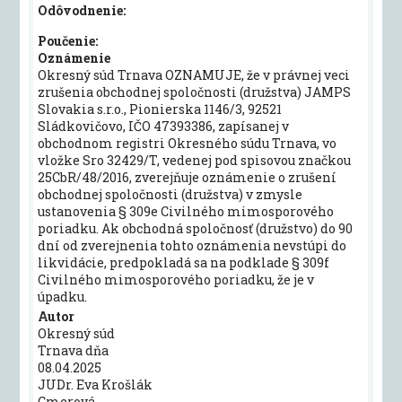
Odôvodnenie:
Poučenie:
Oznámenie
Okresný súd Trnava OZNAMUJE, že v právnej veci
zrušenia obchodnej spoločnosti (družstva) JAMPS
Slovakia s.r.o., Pionierska 1146/3, 92521
Sládkovičovo, IČO 47393386, zapísanej v
obchodnom registri Okresného súdu Trnava, vo
vložke Sro 32429/T, vedenej pod spisovou značkou
25CbR/48/2016, zverejňuje oznámenie o zrušení
obchodnej spoločnosti (družstva) v zmysle
ustanovenia § 309e Civilného mimosporového
poriadku. Ak obchodná spoločnosť (družstvo) do 90
dní od zverejnenia tohto oznámenia nevstúpi do
likvidácie, predpokladá sa na podklade § 309f
Civilného mimosporového poriadku, že je v
úpadku.
Autor
Okresný súd
Trnava dňa
08.04.2025
JUDr. Eva Krošlák
Cmerová,