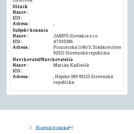
Dlžník
Názov :
IČO :
Adresa :
,
Subjekt konania
Názov :
JAMPS Slovakia s.r.o.
IČO :
47393386
Adresa :
Pionierska 1146/3, Sládkovičovo
92521 Slovenská republika
Navrhovateľ/Navrhovatelia
Názov :
Marián Kadlečík
IČO :
Adresa :
, Hájske 389 95133 Slovenská
republika
Hlavná stránka