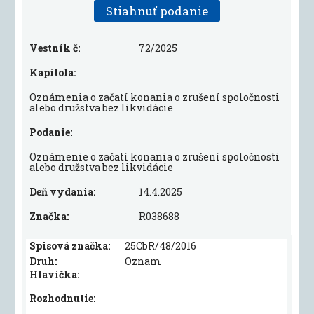
Stiahnuť podanie
Vestník č:
72/2025
Kapitola:
Oznámenia o začatí konania o zrušení spoločnosti
alebo družstva bez likvidácie
Podanie:
Oznámenie o začatí konania o zrušení spoločnosti
alebo družstva bez likvidácie
Deň vydania:
14.4.2025
Značka:
R038688
Spisová značka:
25CbR/48/2016
Druh:
Oznam
Hlavička:
Rozhodnutie: