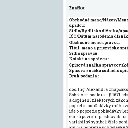
Značka:
Obchodné meno/Názov/Meno 
úpadcu:
Sídlo/Bydlisko dlžníka/úpa
IČO/Dátum narodenia dlžník
Obchodné meno správcu:
Titul, meno a priezvisko spr
Sídlo správcu:
Kotakt na správcu :
Spisová značka správcovskéh
Spisová značka súdneho spis
Druh podania :
doc. Ing. Alexandra Chapčákov
Sobrance, podľa ust. § 167l od
a doplnení niektorých zákon
popretie pohľadávky iného ve
ide o popretie pohľadávky len 
eur sú povinní preddavok na t
variabilný symbol: číslo po
kaucia popretia pohľadávky 