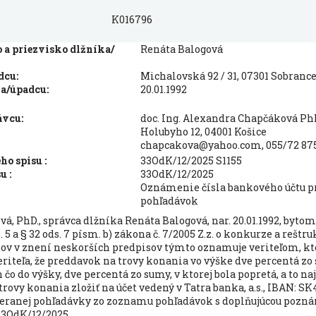
K016796
a priezvisko dlžníka/
Renáta Balogová
dcu:
Michalovská 92 / 31, 07301 Sobranc
a/úpadcu:
20.01.1992
ávcu:
doc. Ing. Alexandra Chapčáková Ph
Holubyho 12, 04001 Košice
chapcakova@yahoo.com, 055/72 875
o spisu :
33OdK/12/2025 S1155
u :
33OdK/12/2025
Oznámenie čísla bankového účtu p
pohľadávok
á, PhD., správca dlžníka Renáta Balogová, nar. 20.01.1992, bytom
s. 5 a § 32 ods. 7 písm. b) zákona č. 7/2005 Z.z. o konkurze a rešt
ov v znení neskorších predpisov týmto oznamuje veriteľom, kto
riteľa, že preddavok na trovy konania vo výške dve percentá zo
čo do výšky, dve percentá zo sumy, v ktorej bola popretá, a to na
rovy konania zložiť na účet vedený v Tatra banka, a.s., IBAN: SK
pieranej pohľadávky zo zoznamu pohľadávok s doplňujúcou pozn
33OdK/12/2025.