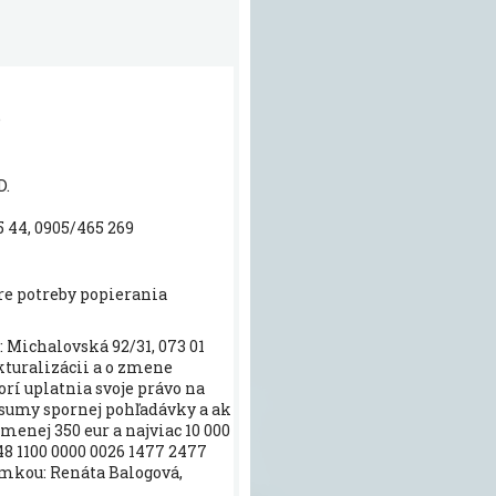
e
D.
 44, 0905/465 269
re potreby popierania
: Michalovská 92/31, 073 01
rukturalizácii a o zmene
rí uplatnia svoje právo na
 sumy spornej pohľadávky a ak
jmenej 350 eur a najviac 10 000
48 1100 0000 0026 1477 2477
ámkou: Renáta Balogová,