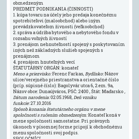
obmedzeným
PREDMET PODNIKANIA (ČINNOSTI)
1. kúpa tovaru na účely jeho predaja konečnému
spotrebiteľovi (maloobchod) alebo iným
prevádzkovateľom živnosti (veľkoobchod)
2. správa a údržba bytového a nebytového fondu v
rozsahu voľných živností
3. prenájom nehnuteľností spojený s poskytovaním
iných než základných služieb spojených s
prenájmom
4. prenájom hnuteľných vecí
ŠTATUTÁRNY ORGÁN: konateľ
Meno a priezvisko:
Ferenc Farkas,
Bydlisko:
Názov
ulice/verejného priestranstva a orientačné číslo
(príp. súpisné číslo): Bagolyvár utca 6, 2.em. 9a,
Názov obce: Dunaújváros, PSČ: 2400 , Štát: Maďarsko
,
Dátum narodenia:
02.05.1968
, Deň vzniku
funkcie:
27.10.2016
Spôsob konania štatutárneho orgánu v mene
spoločnosti s ručením obmedzeným:
Konateľ koná v
mene spoločnosti samostatne. Pri právnych
úkonoch v písomnej forme pripojí k obchodnému
menu spoločnosti svoj podpis.
SPOLOČNÍCI