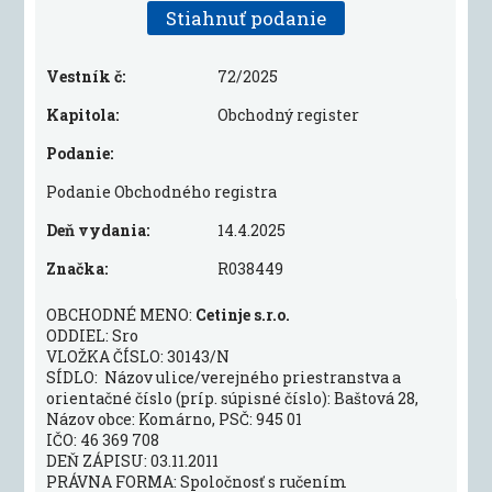
Stiahnuť podanie
Vestník č:
72/2025
Kapitola:
Obchodný register
Podanie:
Podanie Obchodného registra
Deň vydania:
14.4.2025
Značka:
R038449
OBCHODNÉ MENO:
Cetinje s.r.o.
ODDIEL: Sro
VLOŽKA ČÍSLO: 30143/N
SÍDLO: Názov ulice/verejného priestranstva a
orientačné číslo (príp. súpisné číslo): Baštová 28,
Názov obce: Komárno, PSČ: 945 01
IČO: 46 369 708
DEŇ ZÁPISU: 03.11.2011
PRÁVNA FORMA: Spoločnosť s ručením