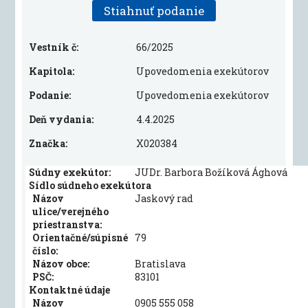
Stiahnuť podanie
Vestník č:
66/2025
Kapitola:
Upovedomenia exekútorov
Podanie:
Upovedomenia exekútorov
Deň vydania:
4.4.2025
Značka:
X020384
Súdny exekútor:
JUDr. Barbora Božíková Ághová
Sídlo súdneho exekútora
Názov
Jaskový rad
ulice/verejného
priestranstva:
Orientačné/súpisné
79
číslo:
Názov obce:
Bratislava
PSČ:
83101
Kontaktné údaje
Názov
0905 555 058