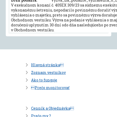
Druh podania:
Vyzva_na_podanie_vyhlasenia_o_
V exekučnom konaní č. 405EX 309/23 sa súdnemu exekúto
vykonanému šetreniu, nepodarilo povinnému doručiť vý
vyhlásenia o majetku, preto sa povinnému výzva doruču
Obchodnom vestníku. Výzva na podanie vyhlásenia o maje
doručenú uplynutím 30 dní odo dňa nasledujúceho po zv
v Obchodnom vestníku.
Hlavná stránka
Zoznam vestníkov
Ako to funguje
Prečo monitorovať
Cenník a Objednávka
Prečo my ?