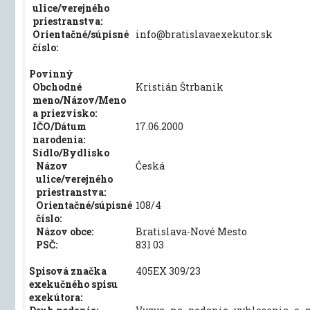
ulice/verejného
priestranstva:
Orientačné/súpisné
info@bratislavaexekutor.sk
číslo:
Povinný
Obchodné
Kristián Štrbanik
meno/Názov/Meno
a priezvisko:
IČO/Dátum
17.06.2000
narodenia:
Sídlo/Bydlisko
Názov
Česká
ulice/verejného
priestranstva:
Orientačné/súpisné
108/4
číslo:
Názov obce:
Bratislava-Nové Mesto
PSČ:
831 03
Spisová značka
405EX 309/23
exekučného spisu
exekútora: