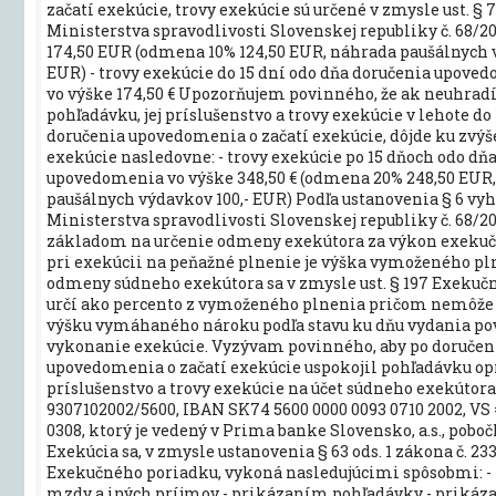
začatí exekúcie, trovy exekúcie sú určené v zmysle ust. § 
Ministerstva spravodlivosti Slovenskej republiky č. 68/20
174,50 EUR (odmena 10% 124,50 EUR, náhrada paušálnych 
EUR) - trovy exekúcie do 15 dní odo dňa doručenia upove
vo výške 174,50 € Upozorňujem povinného, že ak neuhradí
pohľadávku, jej príslušenstvo a trovy exekúcie v lehote do
doručenia upovedomenia o začatí exekúcie, dôjde ku zvýš
exekúcie nasledovne: - trovy exekúcie po 15 dňoch odo dň
upovedomenia vo výške 348,50 € (odmena 20% 248,50 EUR
paušálnych výdavkov 100,- EUR) Podľa ustanovenia § 6 vy
Ministerstva spravodlivosti Slovenskej republiky č. 68/20
základom na určenie odmeny exekútora za výkon exekuč
pri exekúcii na peňažné plnenie je výška vymoženého pl
odmeny súdneho exekútora sa v zmysle ust. § 197 Exekuč
určí ako percento z vymoženého plnenia pričom nemôže
výšku vymáhaného nároku podľa stavu ku dňu vydania po
vykonanie exekúcie. Vyzývam povinného, aby po doručen
upovedomenia o začatí exekúcie uspokojil pohľadávku op
príslušenstvo a trovy exekúcie na účet súdneho exekútora,
9307102002/5600, IBAN SK74 5600 0000 0093 0710 2002, VS 
0308, ktorý je vedený v Prima banke Slovensko, a.s., poboč
Exekúcia sa, v zmysle ustanovenia § 63 ods. 1 zákona č. 233
Exekučného poriadku, vykoná nasledujúcimi spôsobmi: -
mzdy a iných príjmov - prikázaním pohľadávky - priká