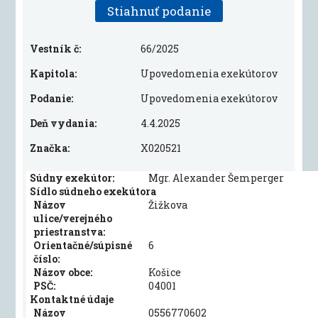
Stiahnuť podanie
Vestník č:
66/2025
Kapitola:
Upovedomenia exekútorov
Podanie:
Upovedomenia exekútorov
Deň vydania:
4.4.2025
Značka:
X020521
Súdny exekútor:
Mgr. Alexander Šemperger
Sídlo súdneho exekútora
Názov
Žižkova
ulice/verejného
priestranstva:
Orientačné/súpisné
6
číslo:
Názov obce:
Košice
PSČ:
04001
Kontaktné údaje
Názov
0556770602