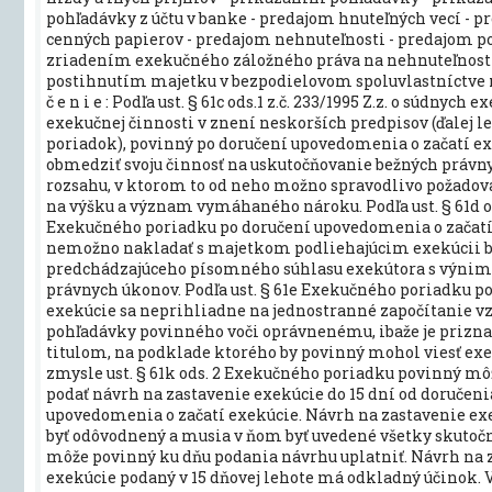
pohľadávky z účtu v banke - predajom hnuteľných vecí - 
cenných papierov - predajom nehnuteľnosti - predajom p
zriadením exekučného záložného práva na nehnuteľnosti
postihnutím majetku v bezpodielovom spoluvlastníctve 
č e n i e : Podľa ust. § 61c ods.1 z.č. 233/1995 Z.z. o súdnych 
exekučnej činnosti v znení neskorších predpisov (ďalej 
poriadok), povinný po doručení upovedomenia o začatí e
obmedziť svoju činnosť na uskutočňovanie bežných právn
rozsahu, v ktorom to od neho možno spravodlivo požadov
na výšku a význam vymáhaného nároku. Podľa ust. § 61d o
Exekučného poriadku po doručení upovedomenia o začatí
nemožno nakladať s majetkom podliehajúcim exekúcii 
predchádzajúceho písomného súhlasu exekútora s výni
právnych úkonov. Podľa ust. § 61e Exekučného poriadku po
exekúcie sa neprihliadne na jednostranné započítanie v
pohľadávky povinného voči oprávnenému, ibaže je priz
titulom, na podklade ktorého by povinný mohol viesť exe
zmysle ust. § 61k ods. 2 Exekučného poriadku povinný mô
podať návrh na zastavenie exekúcie do 15 dní od doručeni
upovedomenia o začatí exekúcie. Návrh na zastavenie e
byť odôvodnený a musia v ňom byť uvedené všetky skutočn
môže povinný ku dňu podania návrhu uplatniť. Návrh na 
exekúcie podaný v 15 dňovej lehote má odkladný účinok. V