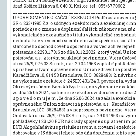
245EX 431/24 Súdny exekútor Mgr. Alexander Šemperger
úrad Košice Žižkova 6, 040 01 Košice, tel.: 055/6770602
__________________________________________________
UPOVEDOMENIE O ZAČATÍ EXEKÚCIE Podľa ustanovenia §
SR č. 233/1995 Z.z. o súdnych exekútoroch a exekučnej čin
poriadok) a o zmene a doplnení ďalších zákonov a na zákl
vykonateľného exekučného titulu vykonateľné rozhodnut
nedoplatkov vo veciach sociálneho zabezpečenia, sociáln
starobného dôchodkového sporenia a vo veciach verejné
poistenia č.2290117316 zo dňa 01.12.2022, ktorý vydal Uni
poisťovňa, a.s., ktorým sa ukladá povinnému: Viera Čačov
ulica 26/9, 076 03 Sirník, nar. 29.04.1963 zaplatiť pohľadáv
s príslušenstvom oprávnenému: Union zdravotná poisťovňa
Karadžičova 10, 814 53 Bratislava, IČO: 36284831 2. návrh
na vykonanie exekúcie č. 245EX 431/24 3. poverenia, vyd
Okresným súdom Banská Bystrica, na vykonanie exekúci
zo dňa 26.06.2024, súdnemu exekútorovi doručeného dňa 26
u p o v e d o m u j e m , že dňa 26.06.2024 sa začala exekúci
oprávneného: Union zdravotná poisťovňa, a.s., Karadžičova
Bratislava, IČO: 36284831 a v neprospech povinného: Viera
Ondavská ulica 26/9, 076 03 Sirník, nar. 29.04.1963 na vy
pohľadávky 1 231,20 EUR náklady spojené s uplatnením p
EUR Ak pohľadávku s príslušenstvom a trovami exekúcie
dobrovoľne v 15 dňovej lehote odo dňa doručenia tohto u