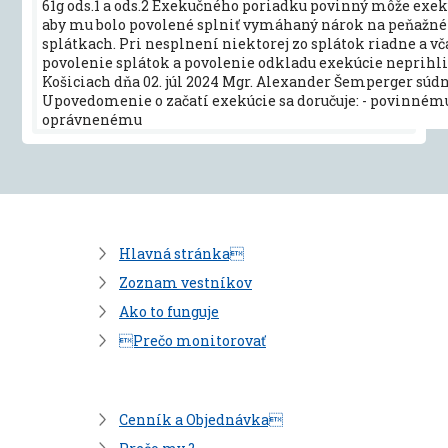
61g ods.1 a ods.2 Exekučného poriadku povinný môže exekú
aby mu bolo povolené splniť vymáhaný nárok na peňažné
splátkach. Pri nesplnení niektorej zo splátok riadne a vč
povolenie splátok a povolenie odkladu exekúcie neprihli
Košiciach dňa 02. júl 2024 Mgr. Alexander Šemperger súd
Upovedomenie o začatí exekúcie sa doručuje: - povinnému
oprávnenému
Hlavná stránka
Zoznam vestníkov
Ako to funguje
Prečo monitorovať
Cenník a Objednávka