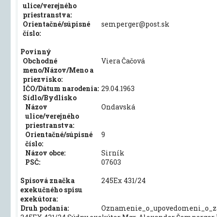
ulice/verejného
priestranstva:
Orientačné/súpisné
semperger@post.sk
číslo:
Povinný
Obchodné
Viera Čačová
meno/Názov/Meno a
priezvisko:
IČO/Dátum narodenia:
29.04.1963
Sídlo/Bydlisko
Názov
Ondavská
ulice/verejného
priestranstva:
Orientačné/súpisné
9
číslo:
Názov obce:
Sirník
PSČ:
07603
Spisová značka
245Ex 431/24
exekučného spisu
exekútora:
Druh podania:
Oznamenie_o_upovedomeni_o_za