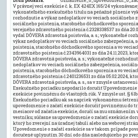
Druh podania:
Oznamenie_o_upovedomeni_o_zac
V právnej veci exekúcie č. k. EX 424EX 165/24 vykonávane
vykonateľného exekučného titulu na peňažné plnenie vy
rozhodnutie a výkaz nedoplatkov vo veciach sociálneho 
sociálneho poistenia, starobného dôchodkového sporenia 
verejného zdravotného poistenia č.2328338537 zo dňa 20.0
vydal DÔVERA zdravotná poisťovňa, a. s.; vykonateľné roz
výkaz nedoplatkov vo veciach sociálneho zabezpečenia, 
poistenia, starobného dôchodkového sporenia a vo vecia
zdravotného poistenia č.2343964031 zo dňa 24.11.2023, kto
DÔVERA zdravotná poisťovňa, a. s.; vykonateľné rozhodnut
nedoplatkov vo veciach sociálneho zabezpečenia, sociál
poistenia, starobného dôchodkového sporenia a vo vecia
zdravotného poistenia č.2401236531 zo dňa 05.02.2024, kto
DÔVERA zdravotná poisťovňa, a. s., sa v zmysle ustanovenia 
Exekučného poriadku nepodarilo doručiť Upovedomenie 
exekúcie povinnému do vlastných rúk. V zmysle ust. § 61b 
Exekučného poriadku ak sa napriek vykonanému šetreni
upovedomenie o začatí exekúcie doručiť povinnému do t
mesiacov od začatia exekúcie, doručí sa mu oznámením
vestníku; súčasne sa upovedomenie o začatí exekúcie doru
ktorý ho zverejní na úradnej tabuli alebo na webovej strá
Upovedomenie o začatí exekúcie sa v takom prípade pova
doručené uplynutím 30 dní odo dňa nasledujúceho po zve