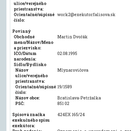
ulice/verejného
priestranstva:
Orientačné/súpisné
work2@exekutorfalisova.sk
číslo:
Povinný
Obchodné
Martin Dvořák
meno/Názov/Meno
a priezvisko:
IČO/Dátum
02.08.1995
narodenia:
Sídlo/Bydlisko
Názov
Mlynarovičova
ulice/verejného
priestranstva:
Orientačné/súpisné
19/1589
číslo:
Názov obce:
Bratislava-Petržalka
PSČ:
851 02
Spisová značka
424EX 165/24
exekučného spisu
exekútora: