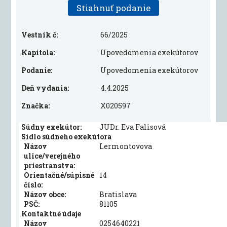
Stiahnuť podanie
Vestník č:
66/2025
Kapitola:
Upovedomenia exekútorov
Podanie:
Upovedomenia exekútorov
Deň vydania:
4.4.2025
Značka:
X020597
Súdny exekútor:
JUDr. Eva Falisová
Sídlo súdneho exekútora
Názov
Lermontovova
ulice/verejného
priestranstva:
Orientačné/súpisné
14
číslo:
Názov obce:
Bratislava
PSČ:
81105
Kontaktné údaje
Názov
0254640221