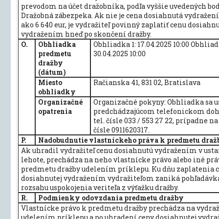
prevodom na účet dražobníka, podľa vyššie uvedených bod
Dražobná zábezpeka. Ak nie je cena dosiahnutá vydražen
ako 6 640 eur, je vydražiteľ povinný zaplatiť cenu dosiahn
vydražením hneď po skončení dražby.
O.
Obhliadka
Obhliadka 1: 17.04.2025 10:00 Obhliad
predmetu
30.04.2025 10:00
dražby
(dátum)
Miesto
Račianska 41, 831 02, Bratislava
obhliadky
Organizačné
Organizačné pokyny: Obhliadka sa u
opatrenia
predchádzajúcom telefonickom doh
tel. čísle 033 / 553 27 22, prípadne
čísle 0911620317.
P.
Nadobudnutie vlastníckeho práva k predmetu draž
Ak uhradil vydražiteľ cenu dosiahnutú vydražením v ust
lehote, prechádza na neho vlastnícke právo alebo iné prá
predmetu dražby udelením príklepu. Ku dňu zaplatenia 
dosiahnutej vydražením vydražiteľom zaniká pohľadávka 
rozsahu uspokojenia veriteľa z výťažku dražby.
R.
Podmienky odovzdania predmetu dražby
Vlastnícke právo k predmetu dražby prechádza na vydraž
udelením príklepu a po uhradení ceny dosiahnutej vydr