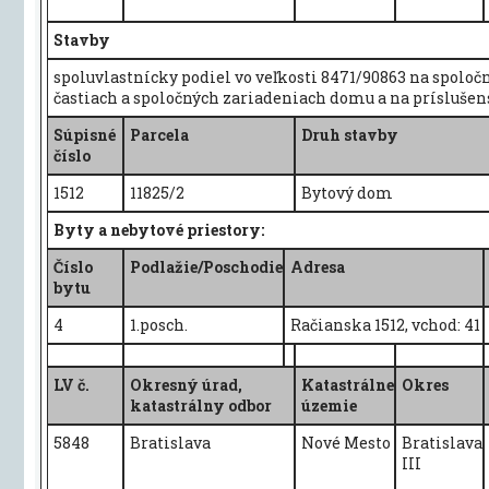
Stavby
spoluvlastnícky podiel vo veľkosti 8471/90863 na spoloč
častiach a spoločných zariadeniach domu a na príslušen
Súpisné
Parcela
Druh stavby
číslo
1512
11825/2
Bytový dom
Byty a nebytové priestory:
Číslo
Podlažie/Poschodie
Adresa
bytu
4
1.posch.
Račianska 1512, vchod: 41
LV č.
Okresný úrad,
Katastrálne
Okres
katastrálny odbor
územie
5848
Bratislava
Nové Mesto
Bratislava
III