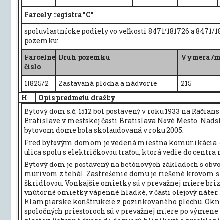
Parcely registra "C"
spoluvlastnícke podiely vo veľkosti 8471/181726 a 8471/
pozemku:
Parcelné
Druh pozemku
Výmera /
číslo
11825/2
Zastavaná plocha a nádvorie
215
H.
Opis predmetu dražby
Bytový dom s.č. 1512 bol postavený v roku 1933 na Račiansk
Bratislave v mestskej časti Bratislava Nové Mesto. Nads
bytovom dome bola skolaudovaná v roku 2005.
Pred bytovým domom je vedená miestna komunikácia -
ulica spolu s električkovou traťou, ktorá vedie do centra
Bytový dom je postavený na betónových základoch s ob
murivom z tehál. Zastrešenie domu je riešené krovom s
škridlovou. Vonkajšie omietky sú v prevažnej miere briz
vnútorné omietky vápenné hladké, v časti olejový náter.
Klampiarske konštrukcie z pozinkovaného plechu. Okn
spoločných priestoroch sú v prevažnej miere po výmene