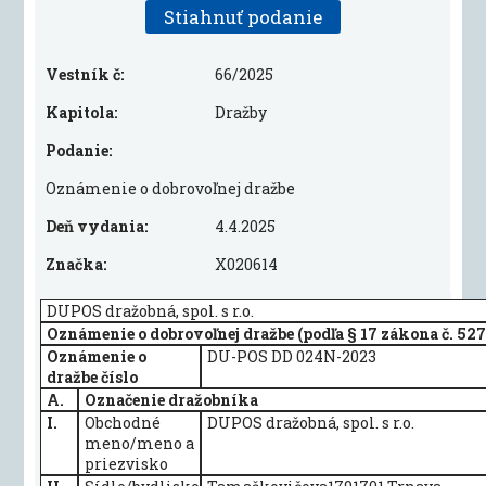
Stiahnuť podanie
Vestník č:
66/2025
Kapitola:
Dražby
Podanie:
Oznámenie o dobrovoľnej dražbe
Deň vydania:
4.4.2025
Značka:
X020614
DUPOS dražobná, spol. s r.o.
Oznámenie o dobrovoľnej dražbe (podľa § 17 zákona č. 527/
Oznámenie o
DU-POS DD 024N-2023
dražbe číslo
A.
Označenie dražobníka
I.
Obchodné
DUPOS dražobná, spol. s r.o.
meno/meno a
priezvisko