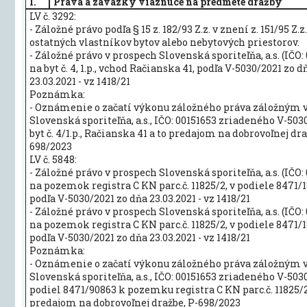
I.
Práva a záväzky viaznuce na predmete dražby
LV č. 3292:
- Záložné právo podľa § 15 z. 182/93 Z.z. v znení z. 151/95 Z.
ostatných vlastníkov bytov alebo nebytových priestorov.
- Záložné právo v prospech Slovenská sporiteľňa, a.s. (IČO: 
na byt č. 4, 1.p., vchod Račianska 41, podľa V-5030/2021 zo d
23.03.2021 - vz 1418/21
Poznámka:
- Oznámenie o začatí výkonu záložného práva záložným 
Slovenská sporiteľňa, a.s., IČO: 00151653 zriadeného V-503
byt č. 4/1.p., Račianska 41 a to predajom na dobrovoľnej dra
698/2023
LV č. 5848:
- Záložné právo v prospech Slovenská sporiteľňa, a.s. (IČO: 
na pozemok registra C KN parc.č. 11825/2, v podiele 8471/1
podľa V-5030/2021 zo dňa 23.03.2021 - vz 1418/21
- Záložné právo v prospech Slovenská sporiteľňa, a.s. (IČO: 
na pozemok registra C KN parc.č. 11825/2, v podiele 8471/1
podľa V-5030/2021 zo dňa 23.03.2021 - vz 1418/21
Poznámka:
- Oznámenie o začatí výkonu záložného práva záložným 
Slovenská sporiteľňa, a.s., IČO: 00151653 zriadeného V-503
podiel 8471/90863 k pozemku registra C KN parc.č. 11825/2
predajom na dobrovoľnej dražbe, P-698/2023