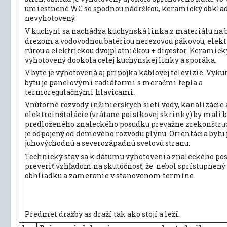
umiestnené WC so spodnou nádržkou, keramický obklad
nevyhotovený.
V kuchyni sa nachádza kuchynská linka z materiálu na b
drezom a vodovodnou batériou nerezovou pákovou, elek
rúrou a elektrickou dvojplatničkou + digestor. Keramick
vyhotovený dookola celej kuchynskej linky a sporáka.
V byte je vyhotovená aj prípojka káblovej televízie. Vyk
bytu je panelovými radiátormi s meračmi tepla a
termoregulačnými hlavicami.
Vnútorné rozvody inžinierskych sietí vody, kanalizácie 
elektroinštalácie (vrátane poistkovej skrinky) by mali b
predloženého znaleckého posudku prevažne zrekonštru
je odpojený od domového rozvodu plynu. Orientácia bytu 
juhovýchodnú a severozápadnú svetovú stranu.
Technický stav sa k dátumu vyhotovenia znaleckého po
preveriť vzhľadom na skutočnosť, že nebol sprístupnený
obhliadku a zameranie v stanovenom termíne.
Predmet dražby as draží tak ako stojí a leží.