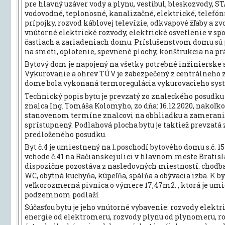
pre hlavný uzáver vody a plynu, vestibul, bleskozvody, ST
vodovodné, teplonosné, kanalizačné, elektrické, telefón
prípojky, rozvod káblovej televízie, odkvapové žľaby a zv
vnútorné elektrické rozvody, elektrické osvetlenie v sp
častiach a zariadeniach domu. Príslušenstvom domu sú 
na smeti, oplotenie, spevnené plochy, konštrukcia na pr
Bytový dom je napojený na všetky potrebné inžinierske 
Vykurovanie a ohrev TÚV je zabezpečený z centrálneho z
dome bola vykonaná termoregulácia vykurovacieho sys
Technický popis bytu je prevzatý zo znaleckého posudku
znalca Ing. Tomáša Kolomyho, zo dňa: 16.12.2020, nakoľko
stanovenom termíne znalcovi na obhliadku a zameran
sprístupnený. Podlahová plocha bytu je taktiež prevzatá 
predloženého posudku.
Byt č.4 je umiestnený na 1.poschodí bytového domu s.č. 15
vchode č.41 na Račianskej ulici v hlavnom meste Bratisl
dispozične pozostáva z nasledovných miestností: chodba
WC, obytná kuchyňa, kúpeľňa, spálňa a obývacia izba. K by
veľkorozmerná pivnica o výmere 17,47m2. , ktorá je um
podzemnom podlaží
Súčasťou bytu je jeho vnútorné vybavenie: rozvody elektr
energie od elektromeru, rozvody plynu od plynomeru, r