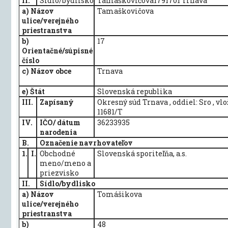
II.
Sídlo/bydlisko
Tamaškovičova1791701 Trnava
a) Názov
Tamaškovičova
ulice/verejného
priestranstva
b)
17
Orientačné/súpisné
číslo
c) Názov obce
Trnava
e) Štát
Slovenská republika
III.
Zapísaný
Okresný súd Trnava , oddiel: Sro , vlo
11681/T
IV.
IČO/ dátum
36233935
narodenia
B.
Označenie navrhovateľov
1.
I.
Obchodné
Slovenská sporiteľňa, a.s.
meno/meno a
priezvisko
II.
Sídlo/bydlisko
a) Názov
Tomášikova
ulice/verejného
priestranstva
b)
48