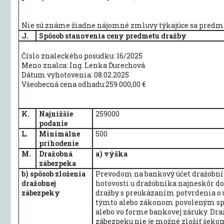
Nie sú známe žiadne nájomné zmluvy týkajúce sa predme
J.
Spôsob stanovenia ceny predmetu dražby
Číslo znaleckého posudku: 16/2025
Meno znalca: Ing. Lenka Ďurechová
Dátum vyhotovenia: 08.02.2025
Všeobecná cena odhadu:259 000,00 €
K.
Najnižšie
259000
podanie
L.
Minimálne
500
prihodenie
M.
Dražobná
a) výška
zábezpeka
b) spôsob zloženia
Prevodom na bankový účet dražobní
dražobnej
hotovosti u dražobníka najneskôr d
zábezpeky
dražby s preukázaním potvrdenia o
týmto alebo zákonom povoleným s
alebo vo forme bankovej záruky. Dr
zábezpeku nie je možné zložiť šeko