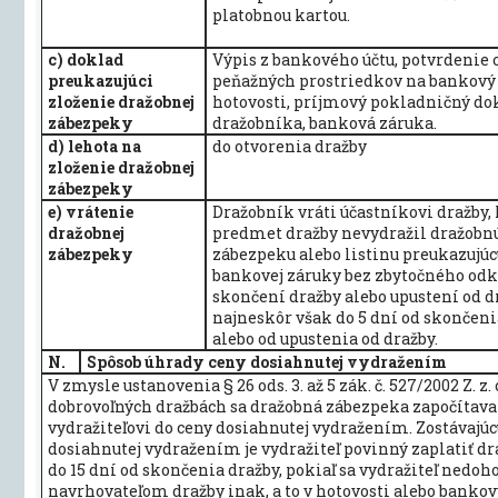
platobnou kartou.
c) doklad
Výpis z bankového účtu, potvrdenie 
preukazujúci
peňažných prostriedkov na bankový 
zloženie dražobnej
hotovosti, príjmový pokladničný do
zábezpeky
dražobníka, banková záruka.
d) lehota na
do otvorenia dražby
zloženie dražobnej
zábezpeky
e) vrátenie
Dražobník vráti účastníkovi dražby,
dražobnej
predmet dražby nevydražil dražobn
zábezpeky
zábezpeku alebo listinu preukazujú
bankovej záruky bez zbytočného odk
skončení dražby alebo upustení od d
najneskôr však do 5 dní od skončeni
alebo od upustenia od dražby.
N.
Spôsob úhrady ceny dosiahnutej vydražením
V zmysle ustanovenia § 26 ods. 3. až 5 zák. č. 527/2002 Z. z. 
dobrovoľných dražbách sa dražobná zábezpeka započítava
vydražiteľovi do ceny dosiahnutej vydražením. Zostávajúcu
dosiahnutej vydražením je vydražiteľ povinný zaplatiť d
do 15 dní od skončenia dražby, pokiaľ sa vydražiteľ nedoh
navrhovateľom dražby inak, a to v hotovosti alebo bank