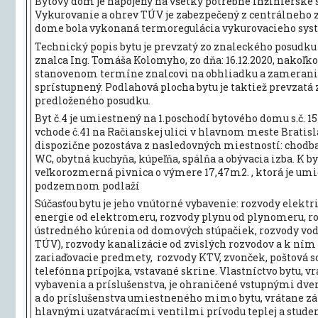
Bytový dom je napojený na všetky potrebné inžinierske 
Vykurovanie a ohrev TÚV je zabezpečený z centrálneho z
dome bola vykonaná termoregulácia vykurovacieho sys
Technický popis bytu je prevzatý zo znaleckého posudku
znalca Ing. Tomáša Kolomyho, zo dňa: 16.12.2020, nakoľko
stanovenom termíne znalcovi na obhliadku a zameran
sprístupnený. Podlahová plocha bytu je taktiež prevzatá 
predloženého posudku.
Byt č.4 je umiestnený na 1.poschodí bytového domu s.č. 15
vchode č.41 na Račianskej ulici v hlavnom meste Bratisl
dispozične pozostáva z nasledovných miestností: chodba
WC, obytná kuchyňa, kúpeľňa, spálňa a obývacia izba. K by
veľkorozmerná pivnica o výmere 17,47m2. , ktorá je um
podzemnom podlaží
Súčasťou bytu je jeho vnútorné vybavenie: rozvody elektr
energie od elektromeru, rozvody plynu od plynomeru, r
ústredného kúrenia od domových stúpačiek, rozvody vod
TÚV), rozvody kanalizácie od zvislých rozvodov a k ním
zariaďovacie predmety, rozvody KTV, zvonček, poštová 
telefónna prípojka, vstavané skrine. Vlastníctvo bytu, v
vybavenia a príslušenstva, je ohraničené vstupnými dve
a do príslušenstva umiestneného mimo bytu, vrátane zá
hlavnými uzatváracími ventilmi prívodu teplej a studen