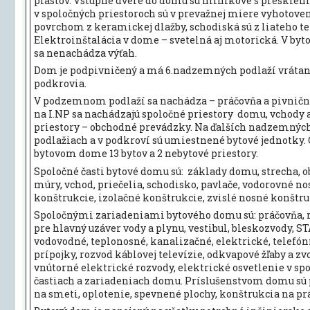
plastov. Vstupné dvere do domu sú hliníkové s presklen
v spoločných priestoroch sú v prevažnej miere vyhotoven
povrchom z keramickej dlažby, schodiská sú z liateho te
Elektroinštalácia v dome – svetelná aj motorická. V b
sa nenachádza výťah.
Dom je podpivničený a má 6.nadzemných podlaží vráta
podkrovia.
V podzemnom podlaží sa nachádza – práčovňa a pivničné
na I.NP sa nachádzajú spoločné priestory domu, vchody 
priestory – obchodné prevádzky. Na ďalších nadzemnýc
podlažiach a v podkroví sú umiestnené bytové jednotky. 
bytovom dome 13 bytov a 2 nebytové priestory.
Spoločné časti bytové domu sú: základy domu, strecha, 
múry, vchod, priečelia, schodisko, pavlače, vodorovné n
konštrukcie, izolačné konštrukcie, zvislé nosné konštru
Spoločnými zariadeniami bytového domu sú: práčovňa, 
pre hlavný uzáver vody a plynu, vestibul, bleskozvody, ST
vodovodné, teplonosné, kanalizačné, elektrické, telefón
prípojky, rozvod káblovej televízie, odkvapové žľaby a zv
vnútorné elektrické rozvody, elektrické osvetlenie v sp
častiach a zariadeniach domu. Príslušenstvom domu sú 
na smeti, oplotenie, spevnené plochy, konštrukcia na pr