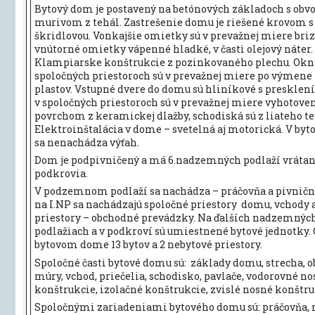
Bytový dom je postavený na betónových základoch s ob
murivom z tehál. Zastrešenie domu je riešené krovom s
škridlovou. Vonkajšie omietky sú v prevažnej miere briz
vnútorné omietky vápenné hladké, v časti olejový náter.
Klampiarske konštrukcie z pozinkovaného plechu. Okn
spoločných priestoroch sú v prevažnej miere po výmene
plastov. Vstupné dvere do domu sú hliníkové s presklen
v spoločných priestoroch sú v prevažnej miere vyhotoven
povrchom z keramickej dlažby, schodiská sú z liateho te
Elektroinštalácia v dome – svetelná aj motorická. V b
sa nenachádza výťah.
Dom je podpivničený a má 6.nadzemných podlaží vráta
podkrovia.
V podzemnom podlaží sa nachádza – práčovňa a pivničné
na I.NP sa nachádzajú spoločné priestory domu, vchody 
priestory – obchodné prevádzky. Na ďalších nadzemnýc
podlažiach a v podkroví sú umiestnené bytové jednotky. 
bytovom dome 13 bytov a 2 nebytové priestory.
Spoločné časti bytové domu sú: základy domu, strecha, 
múry, vchod, priečelia, schodisko, pavlače, vodorovné n
konštrukcie, izolačné konštrukcie, zvislé nosné konštru
Spoločnými zariadeniami bytového domu sú: práčovňa, 