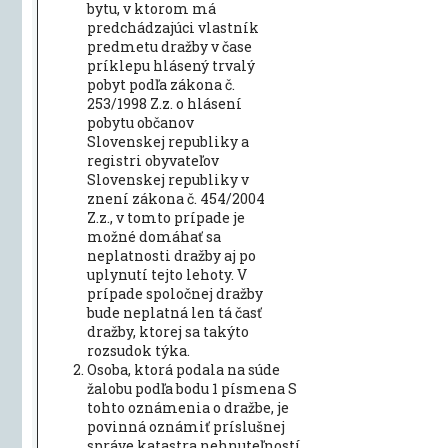
bytu, v ktorom má
predchádzajúci vlastník
predmetu dražby v čase
príklepu hlásený trvalý
pobyt podľa zákona č.
253/1998 Z.z. o hlásení
pobytu občanov
Slovenskej republiky a
registri obyvateľov
Slovenskej republiky v
znení zákona č. 454/2004
Z.z., v tomto prípade je
možné domáhať sa
neplatnosti dražby aj po
uplynutí tejto lehoty. V
prípade spoločnej dražby
bude neplatná len tá časť
dražby, ktorej sa takýto
rozsudok týka.
Osoba, ktorá podala na súde
žalobu podľa bodu 1 písmena S
tohto oznámenia o dražbe, je
povinná oznámiť príslušnej
správe katastra nehnuteľností