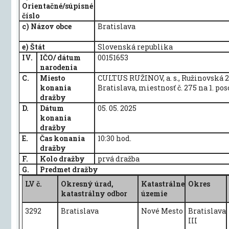
Orientačné/súpisné
číslo
c) Názov obce
Bratislava
e) Štát
Slovenská republika
IV.
IČO/ dátum
00151653
narodenia
C.
Miesto
CULTUS RUŽINOV, a. s., Ružinovská 2
konania
Bratislava, miestnosť č. 275 na 1. po
dražby
D.
Dátum
05. 05. 2025
konania
dražby
E.
Čas konania
10:30 hod.
dražby
F.
Kolo dražby
prvá dražba
G.
Predmet dražby
LV č.
Okresný úrad,
Katastrálne
Okres
katastrálny odbor
územie
3292
Bratislava
Nové Mesto
Bratislava
III