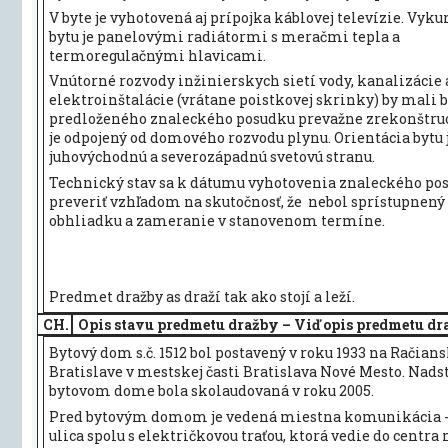
V byte je vyhotovená aj prípojka káblovej televízie. Vyk
bytu je panelovými radiátormi s meračmi tepla a
termoregulačnými hlavicami.
Vnútorné rozvody inžinierskych sietí vody, kanalizácie 
elektroinštalácie (vrátane poistkovej skrinky) by mali b
predloženého znaleckého posudku prevažne zrekonštru
je odpojený od domového rozvodu plynu. Orientácia bytu 
juhovýchodnú a severozápadnú svetovú stranu.
Technický stav sa k dátumu vyhotovenia znaleckého po
preveriť vzhľadom na skutočnosť, že nebol sprístupnený
obhliadku a zameranie v stanovenom termíne.
Predmet dražby as draží tak ako stojí a leží.
CH.
Opis stavu predmetu dražby – Viď opis predmetu d
Bytový dom s.č. 1512 bol postavený v roku 1933 na Račiansk
Bratislave v mestskej časti Bratislava Nové Mesto. Nads
bytovom dome bola skolaudovaná v roku 2005.
Pred bytovým domom je vedená miestna komunikácia -
ulica spolu s električkovou traťou, ktorá vedie do centra