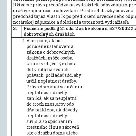
Užívacie právo prechádza na vydražiteľa odovzdaním p
dražby zápisnicou o odovzdaní. Predmet dražby odovzdá
predchádzajúci vlastník po predložení osvedčeného odpi
notárskej zápisnice a doloženia totožnosti vydražiteľa.
S.
Poučenie podľa § 21 ods. 2 až 6 zákona č. 527/2002 Z.z
dobrovoľných dražbách
V prípade, ak boli
porušené ustanovenia
zákona o dobrovoľných
dražbách, môže osoba,
ktorá tvrdí, že tým bola
dotknutá na svojich
právach, požiadať súd, aby
určil neplatnosť dražby.
Právo domáhať sa určenia
neplatnosti dražby
zaniká, ak sa neuplatní
do troch mesiacov odo
dňa príklepu, ak dôvody
neplatnosti dražby
súvisia so spáchaním
trestného činu a zároveň
ide o dražbu domu alebo