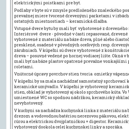
elektrickými poistkami pre byt.
Podlahy v byte sú v zmysle predloženého znaleckého po
prevažnej miere tvorené drevenými parketami v izbách 
ostatných miestnostiach – keramická dlažba.
Vstupné dvere bytu by mali byť vyhotovené z dreveného
Interiérové dvere - pôvodné v časti repasované, drevené 
vyhotovené z materiálu na báze dreva, plné alebo čiasto
presklené, osadené v pôvodných oceľových resp. drevený
zárubniach. V kúpeľni sú dvere vyhotovené z konštrukci
dreva – posuvné vedené po hornej vodiacej lište. Okná v 
mali byť na báze plastov opatrené prevažne vonkajšími
roletami.
Vnútorné úpravy povrchov stien tvoria omietky vápenn
V kúpeľni by sa mala nachádzať samostatný sprchovací k
keramické umývadlo. V kúpeľni je vyhotovený keramic
stien, obklad je vyhotovený aj okolo sprchového kúta. Vo 
umiestnené WC so spodnou nádržkou, keramický obklad
nevyhotovený.
V kuchyni sa nachádza kuchynská linka z materiálu na b
drezom a vodovodnou batériou nerezovou pákovou, elek
rúrou a elektrickou dvojplatničkou + digestor. Keramick
vyhotovený dookola celej kuchynskej linky a sporáka.