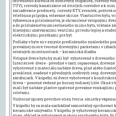
ústredného kúrenia od domových stúpačiek, rozvody vod
TÚV), rozvody kanalizácie od zvislých rozvodov a k ním
zariaďovacie predmety, rozvody KTV, zvonček, poštová 
telefónna prípojka, vstavané skrine. Vlastníctvo bytu, v
vybavenia a príslušenstva, je ohraničené vstupnými dve
a do príslušenstva umiestneného mimo bytu, vrátane zá
hlavnými uzatváracími ventilmi prívodu teplej a studen
elektrickými poistkami pre byt.
Podlahy v byte sú v zmysle predloženého znaleckého po
prevažnej miere tvorené drevenými parketami v izbách 
ostatných miestnostiach – keramická dlažba.
Vstupné dvere bytu by mali byť vyhotovené z dreveného
Interiérové dvere - pôvodné v časti repasované, drevené 
vyhotovené z materiálu na báze dreva, plné alebo čiasto
presklené, osadené v pôvodných oceľových resp. drevený
zárubniach. V kúpeľni sú dvere vyhotovené z konštrukci
dreva – posuvné vedené po hornej vodiacej lište. Okná v 
mali byť na báze plastov opatrené prevažne vonkajšími
roletami.
Vnútorné úpravy povrchov stien tvoria omietky vápenn
V kúpeľni by sa mala nachádzať samostatný sprchovací k
keramické umývadlo. V kúpeľni je vyhotovený keramic
stien, obklad je vyhotovený aj okolo sprchového kúta. Vo 