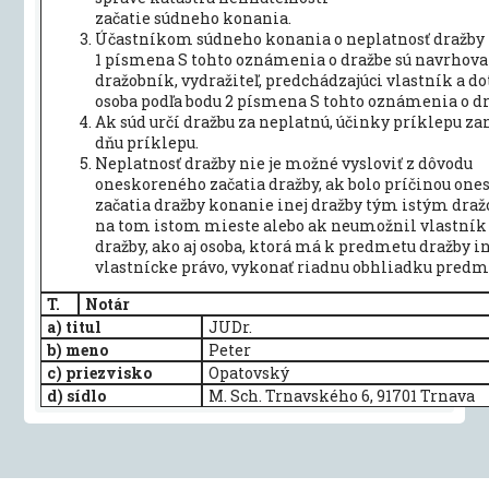
začatie súdneho konania.
Účastníkom súdneho konania o neplatnosť dražby 
1 písmena S tohto oznámenia o dražbe sú navrhovat
dražobník, vydražiteľ, predchádzajúci vlastník a d
osoba podľa bodu 2 písmena S tohto oznámenia o dr
Ak súd určí dražbu za neplatnú, účinky príklepu za
dňu príklepu.
Neplatnosť dražby nie je možné vysloviť z dôvodu
oneskoreného začatia dražby, ak bolo príčinou on
začatia dražby konanie inej dražby tým istým dr
na tom istom mieste alebo ak neumožnil vlastní
dražby, ako aj osoba, ktorá má k predmetu dražby i
vlastnícke právo, vykonať riadnu obhliadku predm
T.
Notár
a) titul
JUDr.
b) meno
Peter
c) priezvisko
Opatovský
d) sídlo
M. Sch. Trnavského 6, 91701 Trnava