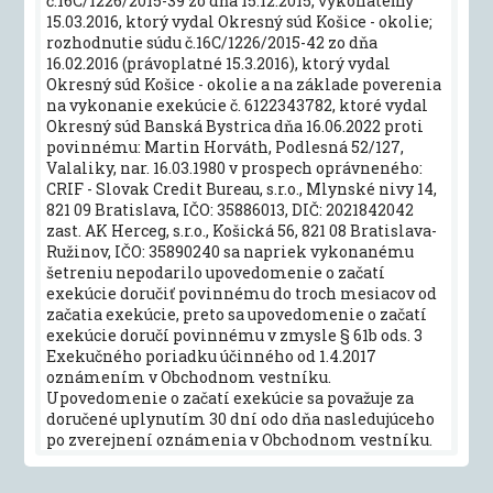
č.16C/1226/2015-39 zo dňa 15.12.2015, vykonateľný
15.03.2016, ktorý vydal Okresný súd Košice - okolie;
rozhodnutie súdu č.16C/1226/2015-42 zo dňa
16.02.2016 (právoplatné 15.3.2016), ktorý vydal
Okresný súd Košice - okolie a na základe poverenia
na vykonanie exekúcie č. 6122343782, ktoré vydal
Okresný súd Banská Bystrica dňa 16.06.2022 proti
povinnému: Martin Horváth, Podlesná 52/127,
Valaliky, nar. 16.03.1980 v prospech oprávneného:
CRIF - Slovak Credit Bureau, s.r.o., Mlynské nivy 14,
821 09 Bratislava, IČO: 35886013, DIČ: 2021842042
zast. AK Herceg, s.r.o., Košická 56, 821 08 Bratislava-
Ružinov, IČO: 35890240 sa napriek vykonanému
šetreniu nepodarilo upovedomenie o začatí
exekúcie doručiť povinnému do troch mesiacov od
začatia exekúcie, preto sa upovedomenie o začatí
exekúcie doručí povinnému v zmysle § 61b ods. 3
Exekučného poriadku účinného od 1.4.2017
oznámením v Obchodnom vestníku.
Upovedomenie o začatí exekúcie sa považuje za
doručené uplynutím 30 dní odo dňa nasledujúceho
po zverejnení oznámenia v Obchodnom vestníku.