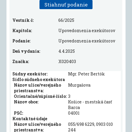
Stiahnuť podanie
Vestník č:
66/2025
Kapitola:
Upovedomenia exekútorov
Podanie:
Upovedomenia exekútorov
Deň vydania:
4.4.2025
Značka:
X020403
Súdny exekútor:
Mgr. Peter Bertók
Sídlo súdneho exekútora
Názov ulice/verejného
Murgašova
priestranstva:
Orientačné/súpisné číslo:
3
Názov obce:
Košice - mestská časť
Barca
PSČ:
04001
Kontaktné údaje
Názov ulice/verejného
055/698 6229, 0903 010
priestranstva:
244