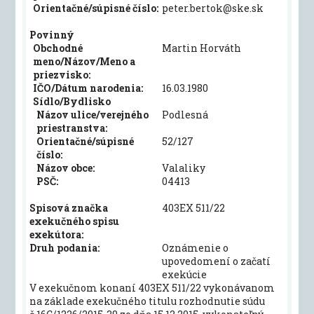
Orientačné/súpisné číslo:
peter.bertok@ske.sk
Povinný
Obchodné
Martin Horváth
meno/Názov/Meno a
priezvisko:
IČO/Dátum narodenia:
16.03.1980
Sídlo/Bydlisko
Názov ulice/verejného
Podlesná
priestranstva:
Orientačné/súpisné
52/127
číslo:
Názov obce:
Valaliky
PSČ:
04413
Spisová značka
403EX 511/22
exekučného spisu
exekútora:
Druh podania:
Oznámenie o
upovedomení o začatí
exekúcie
V exekučnom konaní 403EX 511/22 vykonávanom
na základe exekučného titulu rozhodnutie súdu