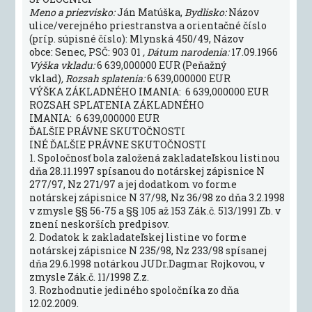
Meno a priezvisko:
Ján Matúška,
Bydlisko:
Názov
ulice/verejného priestranstva a orientačné číslo
(príp. súpisné číslo): Mlynská 450/49, Názov
obce: Senec, PSČ: 903 01
, Dátum narodenia:
17.09.1966
Výška vkladu:
6 639,000000 EUR (Peňažný
vklad)
, Rozsah splatenia:
6 639,000000 EUR
VÝŠKA ZÁKLADNÉHO IMANIA: 6 639,000000 EUR
ROZSAH SPLATENIA ZÁKLADNÉHO
IMANIA: 6 639,000000 EUR
ĎALŠIE PRÁVNE SKUTOČNOSTI
INÉ ĎALŠIE PRÁVNE SKUTOČNOSTI
1. Spoločnosť bola založená zakladateľskou listinou
dňa 28.11.1997 spísanou do notárskej zápisnice N
277/97, Nz 271/97 a jej dodatkom vo forme
notárskej zápisnice N 37/98, Nz 36/98 zo dňa 3.2.1998
v zmysle §§ 56-75 a §§ 105 až 153 Zák.č. 513/1991 Zb. v
znení neskorších predpisov.
2. Dodatok k zakladateľskej listine vo forme
notárskej zápisnice N 235/98, Nz 233/98 spísanej
dňa 29.6.1998 notárkou JUDr.Dagmar Rojkovou, v
zmysle Zák.č. 11/1998 Z.z.
3. Rozhodnutie jediného spoločníka zo dňa
12.02.2009.