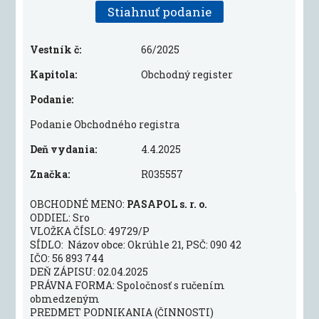
Stiahnuť podanie
Vestník č:
66/2025
Kapitola:
Obchodný register
Podanie:
Podanie Obchodného registra
Deň vydania:
4.4.2025
Značka:
R035557
OBCHODNÉ MENO:
PASAPOL s. r. o.
ODDIEL: Sro
VLOŽKA ČÍSLO: 49729/P
SÍDLO: Názov obce: Okrúhle 21, PSČ: 090 42
IČO: 56 893 744
DEŇ ZÁPISU: 02.04.2025
PRÁVNA FORMA: Spoločnosť s ručením
obmedzeným
PREDMET PODNIKANIA (ČINNOSTI)