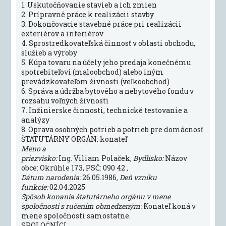
1. Uskutočňovanie stavieb a ich zmien
2. Prípravné práce k realizácii stavby
3. Dokončovacie stavebné práce pri realizácii
exteriérov a interiérov
4. Sprostredkovateľská činnosť v oblasti obchodu,
služieb a výroby
5. Kúpa tovaru na účely jeho predaja konečnému
spotrebiteľovi (maloobchod) alebo iným
prevádzkovateľom živnosti (veľkoobchod)
6. Správa a údržba bytového a nebytového fondu v
rozsahu voľných živnosti
7. Inžinierske činnosti, technické testovanie a
analýzy
8. Oprava osobných potrieb a potrieb pre domácnosť
ŠTATUTÁRNY ORGÁN: konateľ
Meno a
priezvisko:
Ing. Viliam Polaček,
Bydlisko:
Názov
obce: Okrúhle 173, PSČ: 090 42
,
Dátum narodenia:
26.05.1986
, Deň vzniku
funkcie:
02.04.2025
Spôsob konania štatutárneho orgánu v mene
spoločnosti s ručením obmedzeným:
Konateľ koná v
mene spoločnosti samostatne.
SPOLOČNÍCI