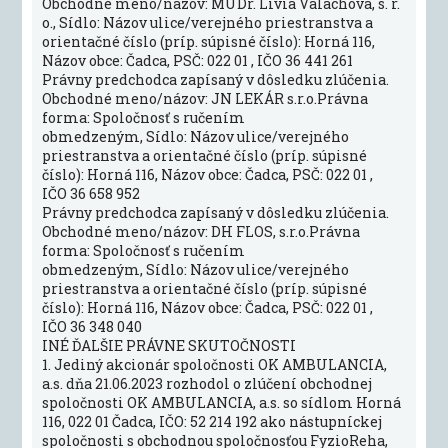
Obchodné meno/názov: MUDr. Lívia Valachová, s. r.
o., Sídlo: Názov ulice/verejného priestranstva a
orientačné číslo (príp. súpisné číslo): Horná 116,
Názov obce: Čadca, PSČ: 022 01 , IČO 36 441 261
Právny predchodca zapísaný v dôsledku zlúčenia.
Obchodné meno/názov: JN LEKÁR s.r.o.Právna
forma: Spoločnosť s ručením
obmedzeným, Sídlo: Názov ulice/verejného
priestranstva a orientačné číslo (príp. súpisné
číslo): Horná 116, Názov obce: Čadca, PSČ: 022 01 ,
IČO 36 658 952
Právny predchodca zapísaný v dôsledku zlúčenia.
Obchodné meno/názov: DH FLOS, s.r.o.Právna
forma: Spoločnosť s ručením
obmedzeným, Sídlo: Názov ulice/verejného
priestranstva a orientačné číslo (príp. súpisné
číslo): Horná 116, Názov obce: Čadca, PSČ: 022 01 ,
IČO 36 348 040
INÉ ĎALŠIE PRÁVNE SKUTOČNOSTI
1. Jediný akcionár spoločnosti OK AMBULANCIA,
a.s. dňa 21.06.2023 rozhodol o zlúčení obchodnej
spoločnosti OK AMBULANCIA, a.s. so sídlom Horná
116, 022 01 Čadca, IČO: 52 214 192 ako nástupníckej
spoločnosti s obchodnou spoločnosťou FyzioReha,