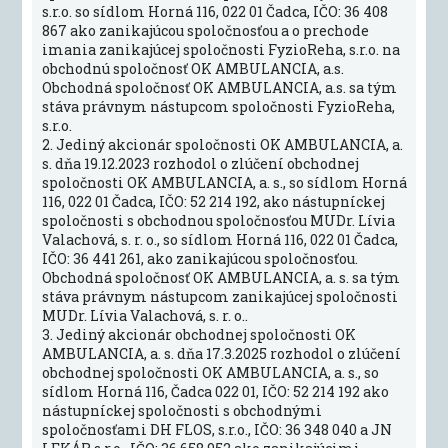
s.r.o. so sídlom Horná 116, 022 01 Čadca, IČO: 36 408
867 ako zanikajúcou spoločnosťou a o prechode
imania zanikajúcej spoločnosti FyzioReha, s.r.o. na
obchodnú spoločnosť OK AMBULANCIA, a.s.
Obchodná spoločnosť OK AMBULANCIA, a.s. sa tým
stáva právnym nástupcom spoločnosti FyzioReha,
s.r.o.
2. Jediný akcionár spoločnosti OK AMBULANCIA, a.
s. dňa 19.12.2023 rozhodol o zlúčení obchodnej
spoločnosti OK AMBULANCIA, a. s., so sídlom Horná
116, 022 01 Čadca, IČO: 52 214 192, ako nástupníckej
spoločnosti s obchodnou spoločnosťou MUDr. Lívia
Valachová, s. r. o., so sídlom Horná 116, 022 01 Čadca,
IČO: 36 441 261, ako zanikajúcou spoločnosťou.
Obchodná spoločnosť OK AMBULANCIA, a. s. sa tým
stáva právnym nástupcom zanikajúcej spoločnosti
MUDr. Lívia Valachová, s. r. o..
3. Jediný akcionár obchodnej spoločnosti OK
AMBULANCIA, a. s. dňa 17.3.2025 rozhodol o zlúčení
obchodnej spoločnosti OK AMBULANCIA, a. s., so
sídlom Horná 116, Čadca 022 01, IČO: 52 214 192 ako
nástupníckej spoločnosti s obchodnými
spoločnosťami DH FLOS, s.r.o., IČO: 36 348 040 a JN