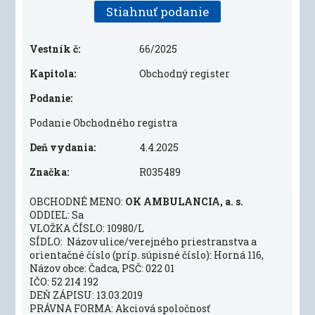
Stiahnuť podanie
Vestník č:
66/2025
Kapitola:
Obchodný register
Podanie:
Podanie Obchodného registra
Deň vydania:
4.4.2025
Značka:
R035489
OBCHODNÉ MENO:
OK AMBULANCIA, a. s.
ODDIEL: Sa
VLOŽKA ČÍSLO: 10980/L
SÍDLO: Názov ulice/verejného priestranstva a
orientačné číslo (príp. súpisné číslo): Horná 116,
Názov obce: Čadca, PSČ: 022 01
IČO: 52 214 192
DEŇ ZÁPISU: 13.03.2019
PRÁVNA FORMA: Akciová spoločnosť