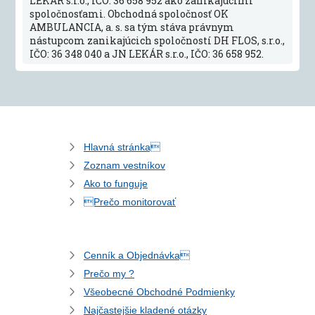
LEKÁR s.r.o., IČO: 36 658 952 ako zanikajúcimi
spoločnosťami. Obchodná spoločnosť OK
AMBULANCIA, a. s. sa tým stáva právnym
nástupcom zanikajúcich spoločností DH FLOS, s.r.o.,
IČO: 36 348 040 a JN LEKÁR s.r.o., IČO: 36 658 952.
Hlavná stránka
Zoznam vestníkov
Ako to funguje
Prečo monitorovať
Cenník a Objednávka
Prečo my ?
Všeobecné Obchodné Podmienky
Najčastejšie kladené otázky