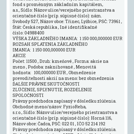
fond s proměnným základním kapitálem,
a.s., Sídlo: Názov ulice/verejného priestranstva a
orientačné číslo (príp. súpisné číslo): nám.
Svobody 527, Názov obce: Třinec, Lyžbice, PSČ: 73961 ,
Štát: Česká republika , Iné identifikačné
číslo: 04988400
VÝŠKA ZÁKLADNÉHO IMANIA: 1 150 000,000000 EUR
ROZSAH SPLATENIA ZÁKLADNÉHO
IMANIA: 1 150 000,000000 EUR
AKCIE
Počet: 11500 , Druh: kmeňové , Forma: akcie na
meno , Podoba: zaknihované , Menovitá
hodnota: 100,000000 EUR , Obmedzenie
prevoditeľnosti akcií na meno: bez obmedzenia
ĎALŠIE PRÁVNE SKUTOČNOSTI
ZLÚČENIE, SPLYNUTIE, ROZDELENIE
SPOLOČNOSTI
Právny predchodca zapísaný v dôsledku zlúčenia.
Obchodné meno/názov: FyzioReha,
s.r.o., Sídlo: Názov ulice/verejného priestranstva a
orientačné číslo (príp. súpisné číslo): Horná 116,
Názov obce: Čadca, PSČ: 022 01 , IČO 52 214 192
Právny predchodca zapísaný v dôsledku zlúčenia.