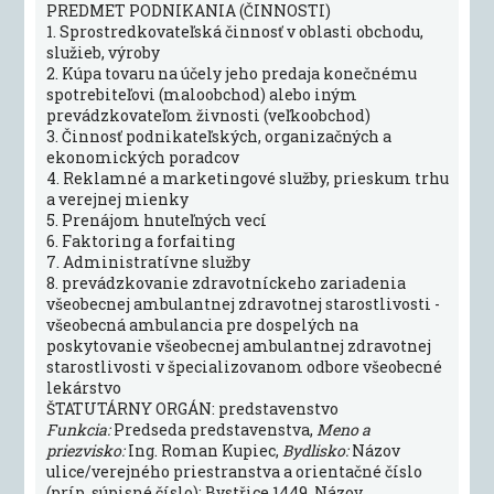
PREDMET PODNIKANIA (ČINNOSTI)
1. Sprostredkovateľská činnosť v oblasti obchodu,
služieb, výroby
2. Kúpa tovaru na účely jeho predaja konečnému
spotrebiteľovi (maloobchod) alebo iným
prevádzkovateľom živnosti (veľkoobchod)
3. Činnosť podnikateľských, organizačných a
ekonomických poradcov
4. Reklamné a marketingové služby, prieskum trhu
a verejnej mienky
5. Prenájom hnuteľných vecí
6. Faktoring a forfaiting
7. Administratívne služby
8. prevádzkovanie zdravotníckeho zariadenia
všeobecnej ambulantnej zdravotnej starostlivosti -
všeobecná ambulancia pre dospelých na
poskytovanie všeobecnej ambulantnej zdravotnej
starostlivosti v špecializovanom odbore všeobecné
lekárstvo
ŠTATUTÁRNY ORGÁN: predstavenstvo
Funkcia:
Predseda predstavenstva,
Meno a
priezvisko:
Ing. Roman Kupiec,
Bydlisko:
Názov
ulice/verejného priestranstva a orientačné číslo
(príp. súpisné číslo): Bystřice 1449, Názov