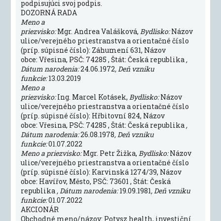
podpisujúci svoj podpis.
DOZORNÁ RADA
Meno a
priezvisko:
Mgr. Andrea Valášková,
Bydlisko:
Názov
ulice/verejného priestranstva a orientačné číslo
(príp. súpisné číslo): Záhumení 631, Názov
obce: Vřesina, PSČ: 74285 , Štát: Česká republika
,
Dátum narodenia:
24.06.1972
, Deň vzniku
funkcie:
13.03.2019
Meno a
priezvisko:
Ing. Marcel Kotásek,
Bydlisko:
Názov
ulice/verejného priestranstva a orientačné číslo
(príp. súpisné číslo): Hřbitovní 824, Názov
obce: Vřesina, PSČ: 74285 , Štát: Česká republika
,
Dátum narodenia:
26.08.1978
, Deň vzniku
funkcie:
01.07.2022
Meno a priezvisko:
Mgr. Petr Žižka,
Bydlisko:
Názov
ulice/verejného priestranstva a orientačné číslo
(príp. súpisné číslo): Karvinská 1274/39, Názov
obce: Havířov, Město, PSČ: 73601 , Štát: Česká
republika
, Dátum narodenia:
19.09.1981
, Deň vzniku
funkcie:
01.07.2022
AKCIONÁR
Obchodné meno/názov: Potysz health, investiční