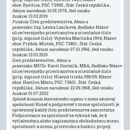
obce: Bystřice, PSČ: 73995 , Štát: Česká republika
,
Dátum narodenia:
10.05.1978
, Deň vzniku
funkcie:
13.03.2019
Funkcia:
Člen predstavenstva,
Meno a
priezvisko:
Ing. Lenka Laníková,
Bydlisko:
Názov
ulice/verejného priestranstva a orientačné číslo
(príp. súpisné číslo): Vojtěcha Martínka 1994, Názov
obce: Frýdek-Místek, PSČ: 73801 , Štát: Česká
republika
, Dátum narodenia:
07.01.1966
, Deň vzniku
funkcie:
13.03.2019
člen predstavenstva ,
Meno a
priezvisko:
MUDr. Karel Dostalík, MBA,
Bydlisko:
Názov
ulice/verejného priestranstva a orientačné číslo
(príp. súpisné číslo): Hlavná trieda 398/59, Názov
obce: Havířov, Město, PSČ: 73601 , Štát: Česká
republika
, Dátum narodenia:
22.05.1968
, Deň vzniku
funkcie:
01.07.2022
Spôsob konania štatutárneho orgánu v mene akciovej
spoločnosti:
Konať a podpisovať v mene spoločnosti je
oprávnený každý člen predstavenstva samostatne.
Podpisovanie za spoločnosť sa vykoná tak, že k
vytlačenému alebo napísanému obchodnému menu
spoločnosti a menu, priezvisku a funkcii pripojí