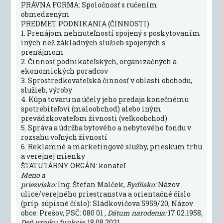
PRÁVNA FORMA: Spoločnosť s ručením
obmedzeným
PREDMET PODNIKANIA (ČINNOSTI)
1. Prenájom nehnuteľností spojený s poskytovaním
iných než základných služieb spojených s
prenájmom
2. Činnosť podnikateľských, organizačných a
ekonomických poradcov
3. Sprostredkovateľská činnosť v oblasti obchodu,
služieb, výroby
4. Kúpa tovaru na účely jeho predaja konečnému
spotrebiteľovi (maloobchod) alebo iným
prevádzkovateľom živnosti (veľkoobchod)
5. Správa a údržba bytového a nebytového fondu v
rozsahu voľných živností
6. Reklamné a marketingové služby, prieskum trhu
a verejnej mienky
ŠTATUTÁRNY ORGÁN: konateľ
Meno a
priezvisko:
Ing. Štefan Malček,
Bydlisko:
Názov
ulice/verejného priestranstva a orientačné číslo
(príp. súpisné číslo): Sládkovičova 5959/20, Názov
obce: Prešov, PSČ: 080 01
, Dátum narodenia:
17.02.1958
,
Deň vzniku funkcie:
18.08.2021