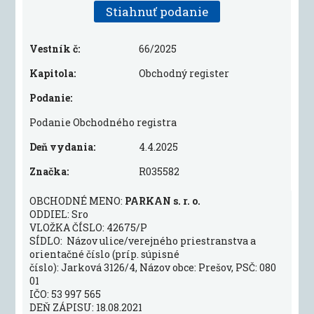
Stiahnuť podanie
Vestník č:
66/2025
Kapitola:
Obchodný register
Podanie:
Podanie Obchodného registra
Deň vydania:
4.4.2025
Značka:
R035582
OBCHODNÉ MENO:
PARKAN s. r. o.
ODDIEL: Sro
VLOŽKA ČÍSLO: 42675/P
SÍDLO: Názov ulice/verejného priestranstva a
orientačné číslo (príp. súpisné
číslo): Jarková 3126/4, Názov obce: Prešov, PSČ: 080
01
IČO: 53 997 565
DEŇ ZÁPISU: 18.08.2021