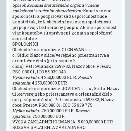
Spôsob konania štatutárneho orgánu v mene
spoločnosti s ručením obmedzeným:
Konať v mene
spoločnosti a podpisovať sa za spoločnosť bude
konateľ tak, že k obchodnému menu spoločnosti
pripojí svoj vlastnoručný podpis. Ak má spoločnosť
viac konateľov, sú oprávnení konať za spoločnosť
samostatne.
SPOLOČNÍCI
Obchodné meno/názov: OLCNAVAN s. r.
o., Sídlo: Názov ulice/verejného priestranstva a
orientačné číslo (príp. súpisné
číslo): Petrovianska 2698/32, Názov obce: Prešov,
PSČ: 080 01 , IČO 55 939 848
Výška vkladu:
4 250,000000 EUR
, Rozsah
splatenia:
4 250,000000 EUR
Obchodné meno/názov: JOVICEN s. r. o., Sídlo: Názov
ulice/verejného priestranstva a orientačné číslo
(príp. súpisné číslo): Petrovianska 2698/32, Názov
obce: Prešov, PSČ: 080 01 , IČO 55 939 775
Výška vkladu:
750,000000 EUR
, Rozsah
splatenia:
750,000000 EUR
VÝŠKA ZÁKLADNÉHO IMANIA: 5 000,000000 EUR
ROZSAH SPLATENIA ZÁKLADNÉHO