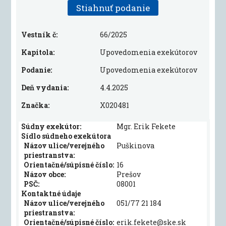
Stiahnuť podanie
Vestník č:
66/2025
Kapitola:
Upovedomenia exekútorov
Podanie:
Upovedomenia exekútorov
Deň vydania:
4.4.2025
Značka:
X020481
Súdny exekútor:
Mgr. Erik Fekete
Sídlo súdneho exekútora
Názov ulice/verejného
Puškinova
priestranstva:
Orientačné/súpisné číslo:
16
Názov obce:
Prešov
PSČ:
08001
Kontaktné údaje
Názov ulice/verejného
051/77 21 184
priestranstva:
Orientačné/súpisné číslo:
erik.fekete@ske.sk