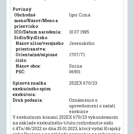
Povinný
Obchodné
Igor Cima
meno/Názov/Meno a
priezvisko:
IČO/Dátum narodenia:
10.07.1985
Sídlo/Bydlisko
Názov ulice/verejného
Jesenského
priestranstva:
Orientačné/súpisné
1707/71
číslo:
Názov obce:
Snina
PSČ:
06901
Spisová značka
252EX 670/23
exekučného spisu
exekútora:
Druh podania:
Oznámenie o
upovedomení o začatí
exekúcie
V exekučnom konaní 252EX 670/23 vykonávanom
na základe exekučného titulu rozhodnutie súdu
č.4To/46/2022 zo dňa 25.01.2023, ktorý vydal Krajský