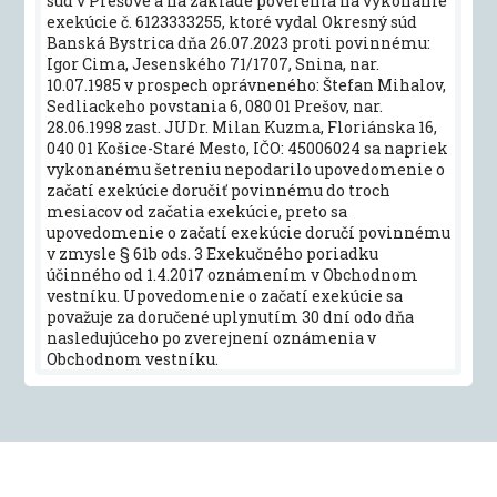
súd v Prešove a na základe poverenia na vykonanie
exekúcie č. 6123333255, ktoré vydal Okresný súd
Banská Bystrica dňa 26.07.2023 proti povinnému:
Igor Cima, Jesenského 71/1707, Snina, nar.
10.07.1985 v prospech oprávneného: Štefan Mihalov,
Sedliackeho povstania 6, 080 01 Prešov, nar.
28.06.1998 zast. JUDr. Milan Kuzma, Floriánska 16,
040 01 Košice-Staré Mesto, IČO: 45006024 sa napriek
vykonanému šetreniu nepodarilo upovedomenie o
začatí exekúcie doručiť povinnému do troch
mesiacov od začatia exekúcie, preto sa
upovedomenie o začatí exekúcie doručí povinnému
v zmysle § 61b ods. 3 Exekučného poriadku
účinného od 1.4.2017 oznámením v Obchodnom
vestníku. Upovedomenie o začatí exekúcie sa
považuje za doručené uplynutím 30 dní odo dňa
nasledujúceho po zverejnení oznámenia v
Obchodnom vestníku.