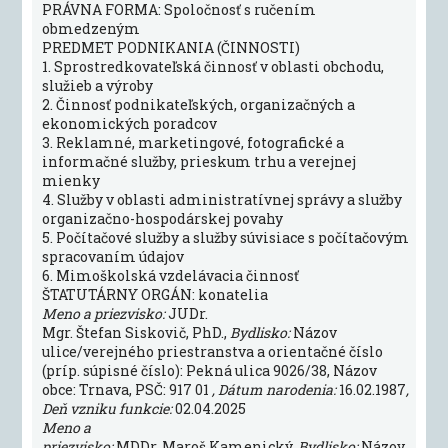
PRÁVNA FORMA: Spoločnosť s ručením
obmedzeným
PREDMET PODNIKANIA (ČINNOSTI)
1. Sprostredkovateľská činnosť v oblasti obchodu,
služieb a výroby
2. Činnosť podnikateľských, organizačných a
ekonomických poradcov
3. Reklamné, marketingové, fotografické a
informačné služby, prieskum trhu a verejnej
mienky
4. Služby v oblasti administratívnej správy a služby
organizačno-hospodárskej povahy
5. Počítačové služby a služby súvisiace s počítačovým
spracovaním údajov
6. Mimoškolská vzdelávacia činnosť
ŠTATUTÁRNY ORGÁN: konatelia
Meno a priezvisko:
JUDr.
Mgr. Štefan Siskovič, PhD.,
Bydlisko:
Názov
ulice/verejného priestranstva a orientačné číslo
(príp. súpisné číslo): Pekná ulica 9026/38, Názov
obce: Trnava, PSČ: 917 01
, Dátum narodenia:
16.02.1987
,
Deň vzniku funkcie:
02.04.2025
Meno a
priezvisko:
MDDr. Maroš Kamenický,
Bydlisko:
Názov