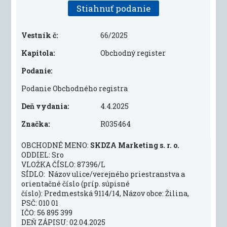
Stiahnuť podanie
Vestník č:
66/2025
Kapitola:
Obchodný register
Podanie:
Podanie Obchodného registra
Deň vydania:
4.4.2025
Značka:
R035464
OBCHODNÉ MENO:
SKDZA Marketing s. r. o.
ODDIEL: Sro
VLOŽKA ČÍSLO: 87396/L
SÍDLO: Názov ulice/verejného priestranstva a
orientačné číslo (príp. súpisné
číslo): Predmestská 9114/14, Názov obce: Žilina,
PSČ: 010 01
IČO: 56 895 399
DEŇ ZÁPISU: 02.04.2025