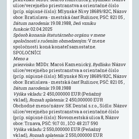
ulice/verejného priestranstva a orientačné číslo
(príp. súpisné číslo): Mlynské Nivy 18689/82C, Názov
obce: Bratislava - mestská časť Ružinov, PSČ: 821 05
,
Dátum narodenia:
19.08.1988
, Deň vzniku
funkcie:
02.04.2025
Spôsob konania štatutárneho orgánu v mene
spoločnosti s ručením obmedzeným:
V mene
spoločnosti koná konateľ samostatne.
SPOLOČNÍCI
Meno a
priezvisko:
MDDr. Maroš Kamenický,
Bydlisko:
Názov
ulice/verejného priestranstva a orientačné číslo
(príp. súpisné číslo): Mlynské Nivy 18689/82C, Názov
obce: Bratislava - mestská časť Ružinov, PSČ: 821 05
,
Dátum narodenia:
19.08.1988
Výška vkladu:
2 450,000000 EUR (Peňažný
vklad)
, Rozsah splatenia:
2 450,000000 EUR
Obchodné meno/názov: SK Dental s.r.o., Sídlo: Názov
ulice/verejného priestranstva a orientačné číslo
(príp. súpisné číslo): Novomestská ulica 8, Názov
obce: Trnava, PSČ: 917 01 , IČO 48 217 590
Výška vkladu:
2 550,000000 EUR (Peňažný
vklad)
, Rozsah splatenia:
2 550,000000 EUR