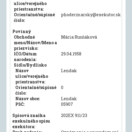
ulice/verejného
priestranstva:
Orientačné/súpisné
phodermarsky@exekutor.sk
číslo:
Povinný
Obchodné
Mária Rusňáková
meno/Názov/Meno a
priezvisko:
IČO/Dátum
29.04.1958
narodenia:
Sídlo/Bydlisko
Názov
Lendak
ulice/verejného
priestranstva:
Orientačné/súpisné
0
číslo:
Názov obce:
Lendak
PSČ:
05907
Spisová značka
202EX 911/23
exekučného spisu
exekútora: