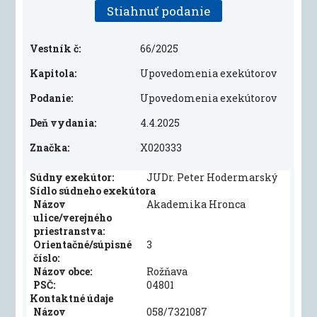
Stiahnuť podanie
Vestník č:
66/2025
Kapitola:
Upovedomenia exekútorov
Podanie:
Upovedomenia exekútorov
Deň vydania:
4.4.2025
Značka:
X020333
Súdny exekútor:
JUDr. Peter Hodermarský
Sídlo súdneho exekútora
Názov
Akademika Hronca
ulice/verejného
priestranstva:
Orientačné/súpisné
3
číslo:
Názov obce:
Rožňava
PSČ:
04801
Kontaktné údaje
Názov
058/7321087