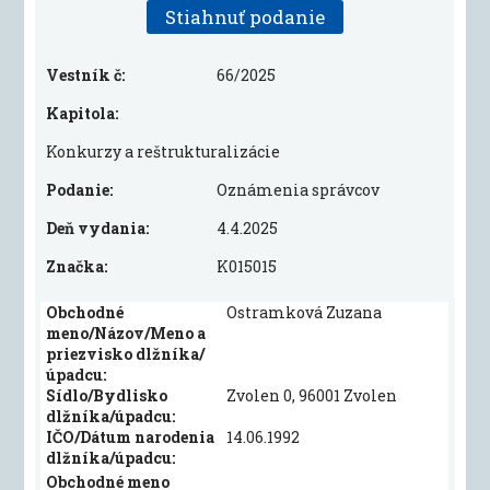
Stiahnuť podanie
Vestník č:
66/2025
Kapitola:
Konkurzy a reštrukturalizácie
Podanie:
Oznámenia správcov
Deň vydania:
4.4.2025
Značka:
K015015
Obchodné
Ostramková Zuzana
meno/Názov/Meno a
priezvisko dlžníka/
úpadcu:
Sídlo/Bydlisko
Zvolen 0, 96001 Zvolen
dlžníka/úpadcu:
IČO/Dátum narodenia
14.06.1992
dlžníka/úpadcu:
Obchodné meno