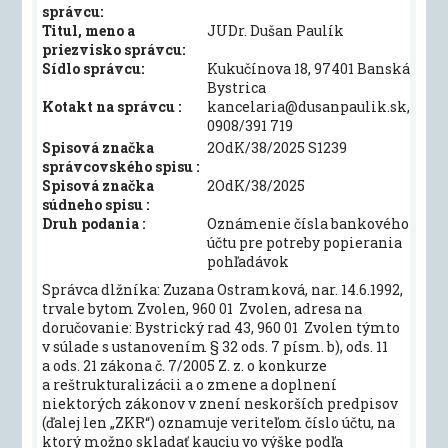
správcu:
Titul, meno a
JUDr. Dušan Paulík
priezvisko správcu:
Sídlo správcu:
Kukučínova 18, 97401 Banská
Bystrica
Kotakt na správcu :
kancelaria@dusanpaulik.sk,
0908/391 719
Spisová značka
2OdK/38/2025 S1239
správcovského spisu :
Spisová značka
2OdK/38/2025
súdneho spisu :
Druh podania :
Oznámenie čísla bankového
účtu pre potreby popierania
pohľadávok
Správca dlžníka: Zuzana Ostramková, nar. 14.6.1992,
trvale bytom Zvolen, 960 01 Zvolen, adresa na
doručovanie: Bystrický rad 43, 960 01 Zvolen týmto
v súlade s ustanovením § 32 ods. 7 písm. b), ods. 11
a ods. 21 zákona č. 7/2005 Z. z. o konkurze
a reštrukturalizácii a o zmene a doplnení
niektorých zákonov v znení neskorších predpisov
(ďalej len „ZKR“) oznamuje veriteľom číslo účtu, na
ktorý možno skladať kauciu vo výške podľa