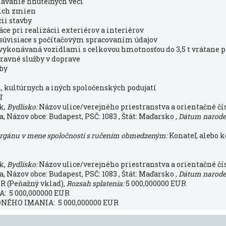
čiavanie hnuteľných vecí
 ich zmien
cii stavby
ce pri realizácii exteriérov a interiérov
y súvisiace s počítačovým spracovaním údajov
vykonávaná vozidlami s celkovou hmotnosťou do 3,5 t vrátane 
ravné služby v doprave
žby
, kultúrnych a iných spoločenských podujatí
ľ
k,
Bydlisko:
Názov ulice/verejného priestranstva a orientačné čís
 a, Názov obce: Budapest, PSČ: 1083 , Štát: Maďarsko
, Dátum narode
orgánu v mene spoločnosti s ručením obmedzeným:
Konateľ, alebo 
k,
Bydlisko:
Názov ulice/verejného priestranstva a orientačné čís
 a, Názov obce: Budapest, PSČ: 1083 , Štát: Maďarsko
, Dátum narode
R (Peňažný vklad)
, Rozsah splatenia:
5 000,000000 EUR
 5 000,000000 EUR
ÉHO IMANIA: 5 000,000000 EUR