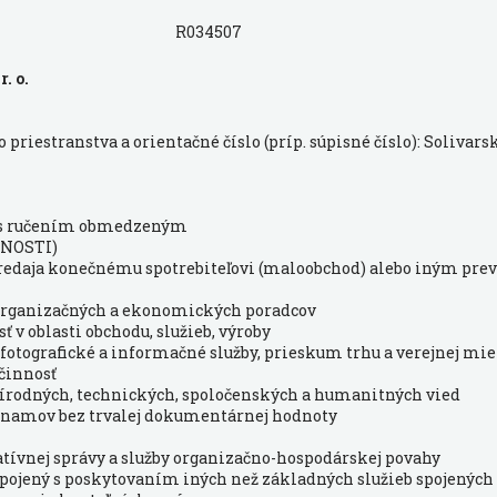
R034507
r. o.
priestranstva a orientačné číslo (príp. súpisné číslo): Solivarsk
 s ručením obmedzeným
NOSTI)
 predaja konečnému spotrebiteľovi (maloobchod) alebo iným pr
 organizačných a ekonomických poradcov
ť v oblasti obchodu, služieb, výroby
fotografické a informačné služby, prieskum trhu a verejnej mi
činnosť
prírodných, technických, spoločenských a humanitných vied
áznamov bez trvalej dokumentárnej hodnoty
ratívnej správy a služby organizačno-hospodárskej povahy
spojený s poskytovaním iných než základných služieb spojenýc