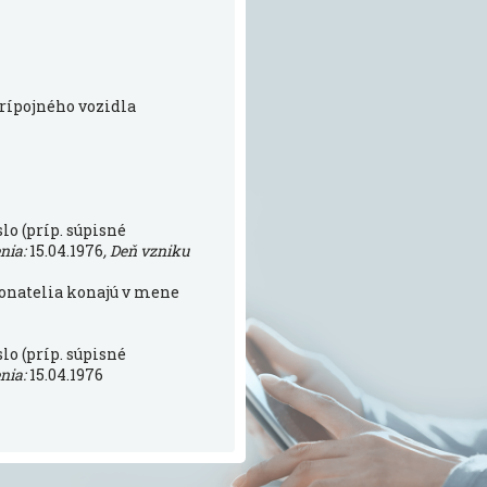
prípojného vozidla
lo (príp. súpisné
nia:
15.04.1976
, Deň vzniku
konatelia konajú v mene
lo (príp. súpisné
nia:
15.04.1976