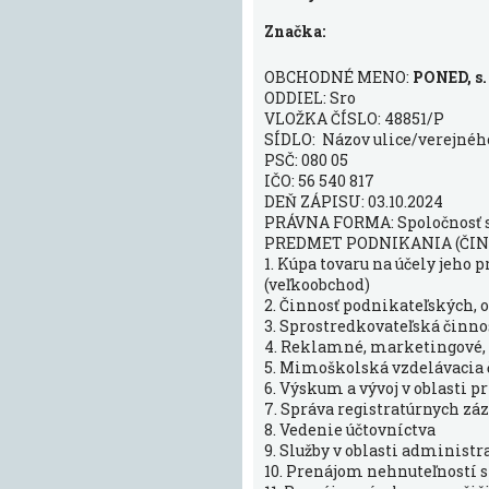
Značka:
OBCHODNÉ MENO:
PONED, s. 
ODDIEL: Sro
VLOŽKA ČÍSLO: 48851/P
SÍDLO: Názov ulice/verejného 
PSČ: 080 05
IČO: 56 540 817
DEŇ ZÁPISU: 03.10.2024
PRÁVNA FORMA: Spoločnosť
PREDMET PODNIKANIA (ČIN
1. Kúpa tovaru na účely jeho
(veľkoobchod)
2. Činnosť podnikateľských,
3. Sprostredkovateľská činnos
4. Reklamné, marketingové, 
5. Mimoškolská vzdelávacia 
6. Výskum a vývoj v oblasti 
7. Správa registratúrnych z
8. Vedenie účtovníctva
9. Služby v oblasti administ
10. Prenájom nehnuteľností 