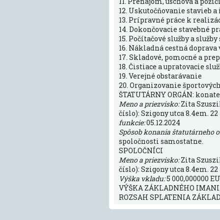
11. Prenájom, úschova a poži
12. Uskutočňovanie stavieb a
13. Prípravné práce k realizá
14. Dokončovacie stavebné prá
15. Počítačové služby a služb
16. Nákladná cestná doprava 
17. Skladové, pomocné a prep
18. Čistiace a upratovacie slu
19. Verejné obstarávanie
20. Organizovanie športových
ŠTATUTÁRNY ORGÁN: konate
Meno a priezvisko:
Zita Szuszi
číslo): Szigony utca 8.4em. 22
funkcie:
05.12.2024
Spôsob konania štatutárneho 
spoločnosti samostatne.
SPOLOČNÍCI
Meno a priezvisko:
Zita Szuszi
číslo): Szigony utca 8.4em. 22
Výška vkladu:
5 000,000000 EU
VÝŠKA ZÁKLADNÉHO IMANIA:
ROZSAH SPLATENIA ZÁKLADN