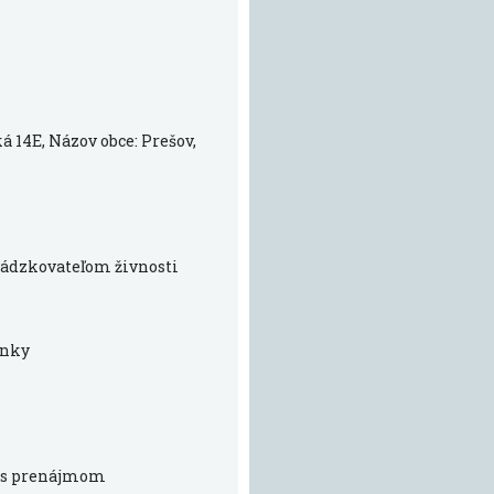
á 14E, Názov obce: Prešov,
evádzkovateľom živnosti
enky
h s prenájmom