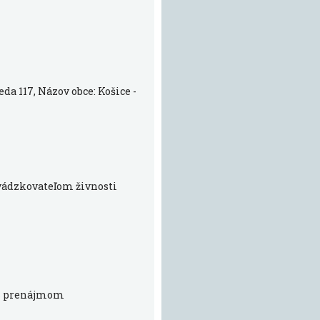
da 117, Názov obce: Košice -
evádzkovateľom živnosti
 s prenájmom