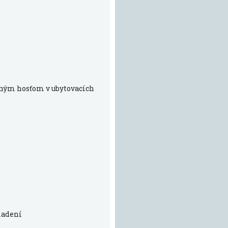
vaným hosťom v ubytovacích
iadení