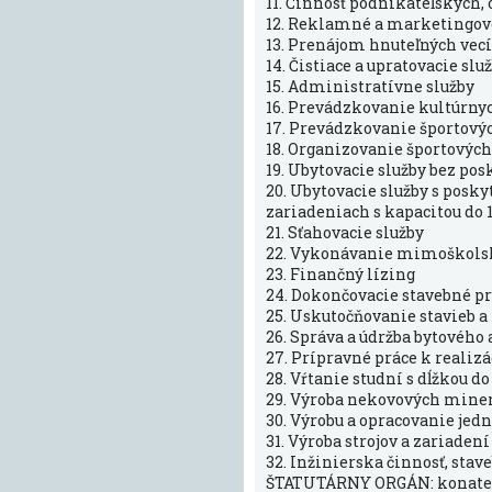
11. Činnosť podnikateľských
12. Reklamné a marketingové
13. Prenájom hnuteľných vecí
14. Čistiace a upratovacie slu
15. Administratívne služby
16. Prevádzkovanie kultúrny
17. Prevádzkovanie športovýc
18. Organizovanie športových
19. Ubytovacie služby bez po
20. Ubytovacie služby s posk
zariadeniach s kapacitou do 
21. Sťahovacie služby
22. Vykonávanie mimoškolske
23. Finančný lízing
24. Dokončovacie stavebné prá
25. Uskutočňovanie stavieb a
26. Správa a údržba bytového
27. Prípravné práce k realizá
28. Vŕtanie studní s dĺžkou d
29. Výroba nekovových miner
30. Výrobu a opracovanie jed
31. Výroba strojov a zariaden
32. Inžinierska činnosť, sta
ŠTATUTÁRNY ORGÁN: konate