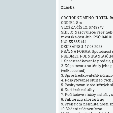
Značka:
OBCHODNÉ MENO:
HOTEL-ROC
ODDIEL: Sro
VLOŽKA ČÍSLO: 57487/V
SÍDLO: Názov ulice/verejného 
mestská časť Juh, PSČ: 040 0
IČO: 55 665 144
DEŇ ZÁPISU: 17.08.2023
PRÁVNA FORMA: Spoločnosť
PREDMET PODNIKANIA (ČIN
1. Sprostredkovanie predaja,
2. Kúpa tovaru na účely jeh
(veľkoobchod)
3. Sprostredkovateľská činnos
4. Poskytovanie služieb rýc
5. Poskytovanie obslužných s
6. Kuriérske služby
7. Počítačové služby a služb
8. Faktoring a forfaiting
9. Prenájom nehnuteľností s
10. Vedenie účtovníctva