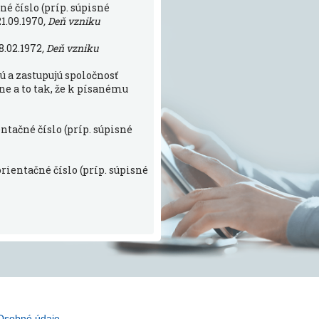
é číslo (príp. súpisné
21.09.1970
, Deň vzniku
8.02.1972
, Deň vzniku
ú a zastupujú spoločnosť
ne a to tak, že k písanému
ntačné číslo (príp. súpisné
rientačné číslo (príp. súpisné
Osobné údaje