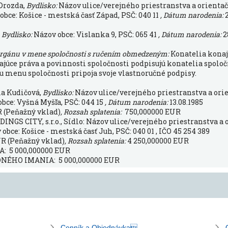
 Drozda,
Bydlisko:
Názov ulice/verejného priestranstva a orientačn
obce: Košice - mestská časť Západ, PSČ: 040 11
, Dátum narodenia:
,
Bydlisko:
Názov obce: Vislanka 9, PSČ: 065 41
, Dátum narodenia:
2
orgánu v mene spoločnosti s ručením obmedzeným:
Konatelia konaj
júce práva a povinnosti spoločnosti podpisujú konatelia spoloč
menu spoločnosti pripoja svoje vlastnoručné podpisy.
la Kudičová,
Bydlisko:
Názov ulice/verejného priestranstva a orie
obce: Vyšná Myšľa, PSČ: 044 15
, Dátum narodenia:
13.08.1985
 (Peňažný vklad)
, Rozsah splatenia:
750,000000 EUR
GS CITY, s.r.o., Sídlo: Názov ulice/verejného priestranstva a o
 obce: Košice - mestská časť Juh, PSČ: 040 01 , IČO 45 254 389
UR (Peňažný vklad)
, Rozsah splatenia:
4 250,000000 EUR
 5 000,000000 EUR
ÉHO IMANIA: 5 000,000000 EUR
Cenník a Objednávka