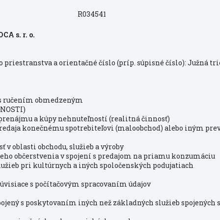
R034541
A s. r. o.
priestranstva a orientačné číslo (príp. súpisné číslo): Južná trie
1
 s ručením obmedzeným
NOSTI)
 prenájmu a kúpy nehnuteľností (realitná činnosť)
o predaja konečnému spotrebiteľovi (maloobchod) alebo iným pr
ť v oblasti obchodu, služieb a výroby
hleho občerstvenia v spojení s predajom na priamu konzumáciu
lužieb pri kultúrnych a iných spoločenských podujatiach
y súvisiace s počítačovým spracovaním údajov
pojený s poskytovaním iných než základných služieb spojených