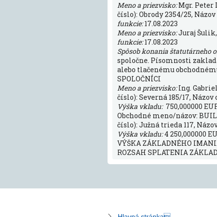
Meno a priezvisko:
Mgr. Peter
číslo): Obrody 2354/25, Názov 
funkcie:
17.08.2023
Meno a priezvisko:
Juraj Šulik
funkcie:
17.08.2023
Spôsob konania štatutárneho 
spoločne. Písomnosti zaklada
alebo tlačenému obchodnému 
SPOLOČNÍCI
Meno a priezvisko:
Ing. Gabrie
číslo): Severná 185/17, Názov 
Výška vkladu:
750,000000 EUR
Obchodné meno/názov: BUILDIN
číslo): Južná trieda 117, Názov
Výška vkladu:
4 250,000000 E
VÝŠKA ZÁKLADNÉHO IMANIA:
ROZSAH SPLATENIA ZÁKLADN
Hlavná stránka