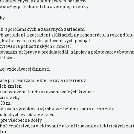
, organizačných a ekonomických poradcov
 služby, prieskum trhu a verejnej mienky
žby
ch, spoločenských a zábavných zariadení
h zariadení a zariadení slúžiacich na regeneráciu a rekondíciu
, kultúrnych a iných spoločenských podujatí
skytovania pohostinských činností
ytovaním prípravy a predaja jedál, nápojov a polotovarov ubyto
10 lôžok
j vzdelávacej činnosti
ce pri realizácii exteriérov a interiérov
 ich zmien
 a nebytového fondu v rozsahu voľných živnosti
cii stavby
o 30 m
álnych výrobkov a výrobkov z betónu, sadry a cementu
noduchých výrobkov z kovu
í pre všeobecné účely
vebné cenárstvo, projektovanie a konštruovanie elektrických zar
lia