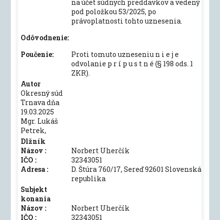
na účet súdnych preddavkov a vedený
pod položkou 53/2025, po
právoplatnosti tohto uznesenia.
Odôvodnenie:
Poučenie:
Proti tomuto uzneseniu n i e j e
odvolanie p r í p u s t n é (§ 198 ods. 1
ZKR).
Autor
Okresný súd
Trnava dňa
19.03.2025
Mgr. Lukáš
Petrek,
Dlžník
Názov :
Norbert Uherčík
IČO :
32343051
Adresa :
D. Štúra 760/17, Sereď 92601 Slovenská
republika
Subjekt
konania
Názov :
Norbert Uherčík
IČO :
32343051