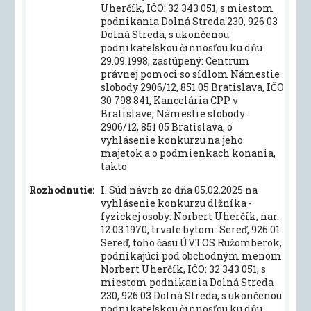
Uherčík, IČO: 32 343 051, s miestom
podnikania Dolná Streda 230, 926 03
Dolná Streda, s ukončenou
podnikateľskou činnosťou ku dňu
29.09.1998, zastúpený: Centrum
právnej pomoci so sídlom Námestie
slobody 2906/12, 851 05 Bratislava, IČO
30 798 841, Kancelária CPP v
Bratislave, Námestie slobody
2906/12, 851 05 Bratislava, o
vyhlásenie konkurzu na jeho
majetok a o podmienkach konania,
takto
Rozhodnutie:
I. Súd návrh zo dňa 05.02.2025 na
vyhlásenie konkurzu dlžníka -
fyzickej osoby: Norbert Uherčík, nar.
12.03.1970, trvale bytom: Sereď, 926 01
Sereď, toho času ÚVTOS Ružomberok,
podnikajúci pod obchodným menom
Norbert Uherčík, IČO: 32 343 051, s
miestom podnikania Dolná Streda
230, 926 03 Dolná Streda, s ukončenou
podnikateľskou činnosťou ku dňu