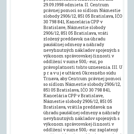
29.09.1998 odmieta. II. Centrum
právnej pomoci so sídlom Námestie
slobody 2906/12, 851 05 Bratislava, IČO
30 798 841, Kancelária CPP v
Bratislave, Námestie slobody
2906/12, 851 05 Bratislava, vráti
zložený preddavok na úhradu
paušálnej odmeny a náhrady
nevyhnutných nákladov spojených s
výkonom správcovskej činnosti v
oddlžení v sume 500,- eur, po
právoplatnosti tohto uznesenia. III. U
p r a v u j e učtáreň Okresného súdu
Trnava, aby Centrum právnej pomoci
so sídlom Námestie slobody 2906/12,
851 05 Bratislava, IČO 30 798 841,
Kancelária CPP v Bratislave,
Námestie slobody 2906/12, 851 05
Bratislava, vrátila preddavok na
úhradu paušálnej odmeny a náhrady
nevyhnutných nákladov spojených s
výkonom správcovskej činnosti v
oddlžení v sume 500,- eur zaplatený