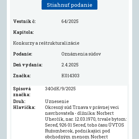
Stiahnuť podanie
Vestník č:
64/2025
Kapitola:
Konkurzy a reštrukturalizácie
Podanie:
Oznámenia súdov
Deň vydania:
2.4.2025
Značka:
K014303
Spisová
34OdK/9/2025
značka:
Druh:
Uznesenie
Hlavička:
Okresný súd Trnava v právnej veci
navrhovateľa - dlžníka: Norbert
Uherčík, nar. 12.03.1970, trvale bytom:
Sereď, 926 01 Sereď, toho času ÚVTOS
Ružomberok, podnikajúci pod
obchodným menom Norbert