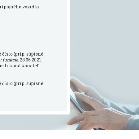
prípojného vozidla
číslo (príp. súpisné
u funkcie:
28.06.2021
osti koná konateľ
číslo (príp. súpisné