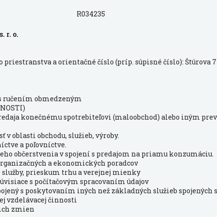
R034235
 r. o.
priestranstva a orientačné číslo (príp. súpisné číslo): Štúrova 7
 s ručením obmedzeným
NOSTI)
 predaja konečnému spotrebiteľovi (maloobchod) alebo iným pr
 v oblasti obchodu, služieb, výroby.
íctve a poľovníctve.
leho občerstvenia v spojení s predajom na priamu konzumáciu.
 organizačných a ekonomických poradcov
služby, prieskum trhu a verejnej mienky
y súvisiace s počítačovým spracovaním údajov
pojený s poskytovaním iných než základných služieb spojených
 vzdelávacej činnosti
 ich zmien