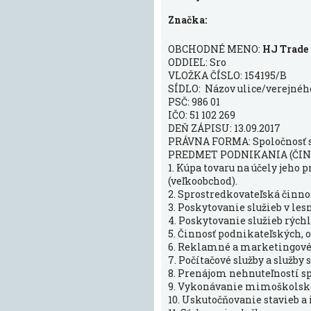
Značka:
OBCHODNÉ MENO:
HJ Trade s.
ODDIEL: Sro
VLOŽKA ČÍSLO: 154195/B
SÍDLO: Názov ulice/verejného 
PSČ: 986 01
IČO: 51 102 269
DEŇ ZÁPISU: 13.09.2017
PRÁVNA FORMA: Spoločnosť
PREDMET PODNIKANIA (ČIN
1. Kúpa tovaru na účely jeho
(veľkoobchod).
2. Sprostredkovateľská činnosť
3. Poskytovanie služieb v lesn
4. Poskytovanie služieb rých
5. Činnosť podnikateľských,
6. Reklamné a marketingové 
7. Počítačové služby a služb
8. Prenájom nehnuteľností s
9. Vykonávanie mimoškolskej
10. Uskutočňovanie stavieb a