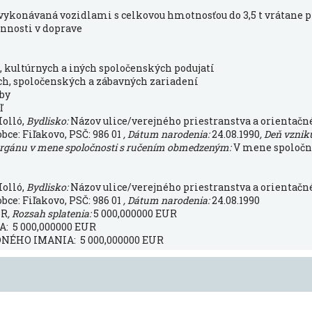
vykonávaná vozidlami s celkovou hmotnosťou do 3,5 t vrátane 
innosti v doprave
, kultúrnych a iných spoločenských podujatí
ch, spoločenských a zábavných zariadení
žby
ľ
Holló,
Bydlisko:
Názov ulice/verejného priestranstva a orientačné 
obce: Fiľakovo, PSČ: 986 01
, Dátum narodenia:
24.08.1990
, Deň vznik
orgánu v mene spoločnosti s ručením obmedzeným:
V mene spoločn
Holló,
Bydlisko:
Názov ulice/verejného priestranstva a orientačné 
obce: Fiľakovo, PSČ: 986 01
, Dátum narodenia:
24.08.1990
UR
, Rozsah splatenia:
5 000,000000 EUR
 5 000,000000 EUR
ÉHO IMANIA: 5 000,000000 EUR