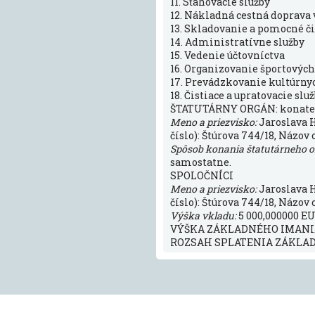
11. Sťahovacie služby
12. Nákladná cestná doprava 
13. Skladovanie a pomocné č
14. Administratívne služby
15. Vedenie účtovníctva
16. Organizovanie športových
17. Prevádzkovanie kultúrny
18. Čistiace a upratovacie slu
ŠTATUTÁRNY ORGÁN: konate
Meno a priezvisko:
Jaroslava 
číslo): Štúrova 744/18, Názov 
Spôsob konania štatutárneho 
samostatne.
SPOLOČNÍCI
Meno a priezvisko:
Jaroslava 
číslo): Štúrova 744/18, Názov 
Výška vkladu:
5 000,000000 E
VÝŠKA ZÁKLADNÉHO IMANIA:
ROZSAH SPLATENIA ZÁKLADN