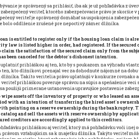
bývanie je oprávnený sa prihlásiť, iba ak je už pohľadávka z úv
l zabezpečený veriteľ, ktorého zabezpečovacie právo je skoršie v
pečený veriteľ je oprávnený domáhať sa uspokojenia zabezpeče
e bolo oddlženie zrušené pre nepoctivý zámer dlžníka.
oan is entitled to register only if the housing loan claim is alr
ty law is listed higher in order, had registered. If the secured 
o claim the satisfaction of the secured claim only from the subje
as been canceled for the debtor´s dishonest intention.
uplatniť prihláškou aj ten, kto by s poukazom na výhradu vlast
bo ten, kto dlžníkovi prenajal vec za dohodnuté nájomné na dobu 
a dlžníka. Takíto veritelia právo uplatňujú v konkurze rovnako 
veriteľ prihláškou poveruje správcu na súpis a speňaženie veci 
 sa použijú primerane ustanovenia upravujúce postavenie zabezp
wipe assets off the inventory of property or who leased an asse
iod with an intention of transferring the hired asset´s ownersh
ith pointing on a reserve ownership during the bankruptcy. Th
catalog and sell the assets with reserve ownership by applica
cured creditors are accordingly applied to this creditors.
hľadávku prihláškou aj veriteľ, ktorý má pohľadávku voči inej o
právom vzťahujúcim sa k majetku dlžníka. Takýto veriteľ môže