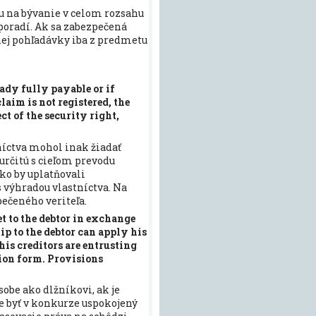
eru na bývanie v celom rozsahu
 poradí. Ak sa zabezpečená
nej pohľadávky iba z predmetu
eady fully payable or if
claim is not registered, the
ct of the security right,
níctva mohol inak žiadať
určitú s cieľom prevodu
ako by uplatňovali
s výhradou vlastníctva. Na
ečeného veriteľa.
t to the debtor in exchange
ip to the debtor can apply his
is creditors are entrusting
tion form. Provisions
sobe ako dlžníkovi, ak je
 byť v konkurze uspokojený