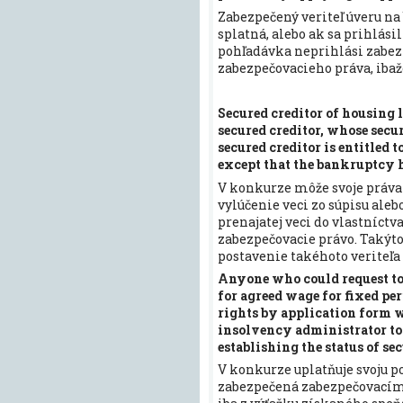
Zabezpečený veriteľ úveru na 
splatná, alebo ak sa prihlási
pohľadávka neprihlási zabez
zabezpečovacieho práva, ibaž
Secured creditor of housing l
secured creditor, whose securi
secured creditor is entitled t
except that the bankruptcy h
V konkurze môže svoje práva 
vylúčenie veci zo súpisu ale
prenajatej veci do vlastníctv
zabezpečovacie právo. Takýto 
postavenie takéhoto veriteľa
Anyone who could request to 
for agreed wage for fixed per
rights by application form w
insolvency administrator to 
establishing the status of se
V konkurze uplatňuje svoju po
zabezpečená zabezpečovacím 