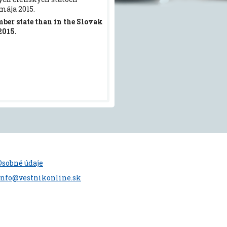
mája 2015.
mber state than in the Slovak
2015.
Osobné údaje
info@vestnikonline.sk