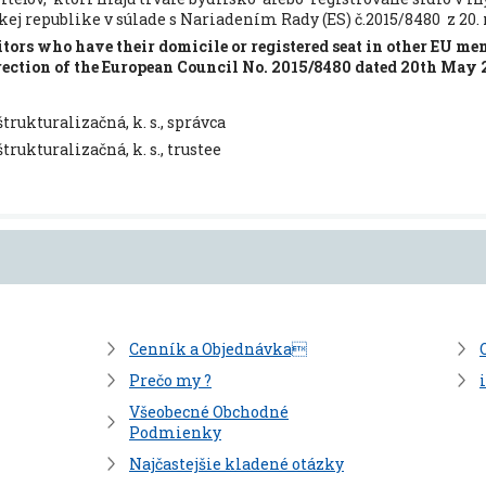
ej republike v súlade s Nariadením Rady (ES) č.2015/8480 z 20. 
tors who have their domicile or registered seat in other EU me
rection of the European Council No. 2015/8480 dated 20th May 
rukturalizačná, k. s., správca
rukturalizačná, k. s., trustee
Cenník a Objednávka
Prečo my ?
Všeobecné Obchodné
Podmienky
Najčastejšie kladené otázky