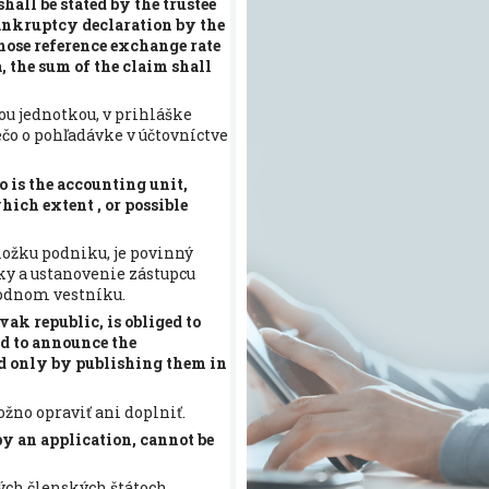
shall be stated by the trustee
bankruptcy declaration by the
hose reference exchange rate
, the sum of the claim shall
nou jednotkou, v prihláške
ečo o pohľadávke v účtovníctve
o is the accounting unit,
hich extent , or possible
ložku podniku, je povinný
ky a ustanovenie zástupcu
hodnom vestníku.
vak republic, is obliged to
nd to announce the
ed only by publishing them in
žno opraviť ani doplniť.
y an application, cannot be
ných členských štátoch