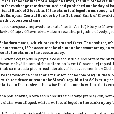
Euros. If the claim is not alleged in Euros, the sum of the claim 
to the exchange rate determined and published on the day of 
ional Bank of Slovakia. If the claim is alleged in currency, w
y the European Central Bank or by the National Bank of Slovakia
with professional care.
y preukazujúce v nej uvedené skutočnosti. Veriteľ, ktorý je účtov
dávke účtuje v účtovníctve, v akom rozsahu, prípadne dôvody, pr
d the documents, which prove the stated facts. The creditor, wh
 a statement, if he accounts the claim in the accountancy, in w
counts the claim in the accountancy.
 Slovenskej republiky bydlisko alebo sídlo alebo organizačnú z
učovanie s bydliskom alebo sídlom na území Slovenskej republi
inak sa mu budú písomnosti doručovať len zverejnením v Obc
ve the residence or seat or affiliation of the company in the Slo
 with residence or seat in the Slovak republic for delivering a
ntative to the trustee, otherwise the documents will be deliver
ná pohľadávka, ktorá sa v konkurze uplatňuje prihláškou, nemo
 claim was alleged, which will be alleged in the bankruptcy b
iteľov, ktorí majú trvalé bydlisko alebo registrované sídlo v i