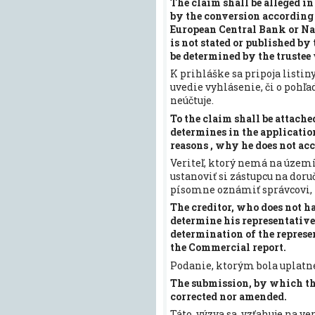
The claim shall be alleged in 
by the conversion according 
European Central Bank or Nat
is not stated or published b
be determined by the trustee 
K prihláške sa pripoja listin
uvedie vyhlásenie, či o pohľa
neúčtuje.
To the claim shall be attache
determines in the application
reasons , why he does not ac
Veriteľ, ktorý nemá na území
ustanoviť si zástupcu na dor
písomne oznámiť správcovi, 
The creditor, who does not ha
determine his representative
determination of the represe
the Commercial report.
Podanie, ktorým bola uplatne
The submission, by which the
corrected nor amended.
Táto výzva sa vzťahuje na ver