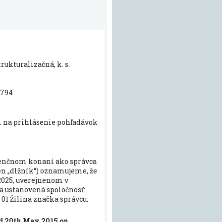
ukturalizačná, k. s.
 794
 na prihlásenie pohľadávok
lvenčnom konaní ako správca
len „dlžník“) oznamujeme, že
2025, uverejnenom v
a ustanovená spoločnosť:
 01 Žilina značka správcu:
ed 20th May 2015 on