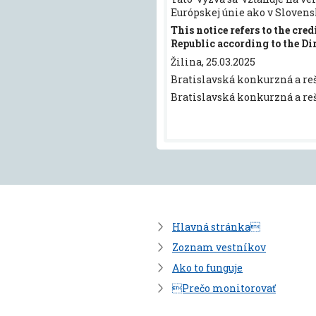
Európskej únie ako v Slovensk
This notice refers to
the
credi
Republic according to the Di
Žilina, 25.03.2025
Bratislavská konkurzná a rešt
Bratislavská konkurzná a rešt
Hlavná stránka
Zoznam vestníkov
Ako to funguje
Prečo monitorovať