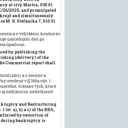
ncy at city Martin, 036 01
OdK/26/2025, and promulgated
nkrupt and simultaneously
ce M. R. Štefánika 7, 010 01
nesenia o vyhlásení konkurzu
uje nasledujúci deň po
áva úpadcom.
ared by publishing the
ishing (delivery) of the
 the Commercial report shall
kturalizácii a o zmene a
y uvedené v § 166a ods. 1
onateľné, vrátane tých, ktoré
o aj oddlžením nedotknuté
Bankruptcy and Restructuring
 let. a), b) a c) of the BRA,
enforced by execution of
s during bankruptcy is