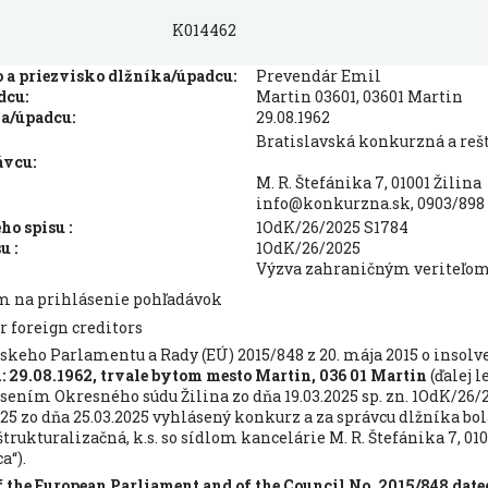
K014462
a priezvisko dlžníka/úpadcu:
Prevendár Emil
dcu:
Martin 03601, 03601 Martin
a/úpadcu:
29.08.1962
Bratislavská konkurzná a reštr
ávcu:
M. R. Štefánika 7, 01001 Žilina
info@konkurzna.sk, 0903/898
o spisu :
1OdK/26/2025 S1784
u :
1OdK/26/2025
Výzva zahraničným veriteľom
m na prihlásenie pohľadávok
or foreign creditors
skeho Parlamentu a Rady (EÚ) 2015/848 z 20. mája 2015 o inso
.: 29.08.1962, trvale bytom mesto Martin, 036 01 Martin
(ďalej 
ením Okresného súdu Žilina zo dňa 19.03.2025 sp. zn. 1OdK/26/
5 zo dňa 25.03.2025 vyhlásený konkurz a za správcu dlžníka bol
rukturalizačná, k.s. so sídlom kancelárie M. R. Štefánika 7, 010
a“).
f the European Parliament and of the Council No. 2015/848 dat