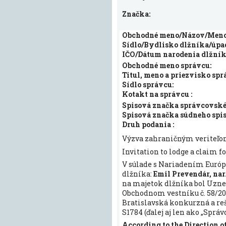
Značka:
Obchodné meno/Názov/Meno 
Sídlo/Bydlisko dlžníka/úpa
IČO/Dátum narodenia dlžník
Obchodné meno správcu:
Titul, meno a priezvisko spr
Sídlo správcu:
Kotakt na správcu :
Spisová značka správcovskéh
Spisová značka súdneho spis
Druh podania :
Výzva zahraničným veriteľo
Invitation to lodge a claim f
V súlade s Nariadením Európ
dlžníka:
Emil Prevendár, nar
na majetok dlžníka bol Uznes
Obchodnom vestníku č. 58/202
Bratislavská konkurzná a rešt
S1784 (ďalej aj len ako „Správc
According to the Direction o