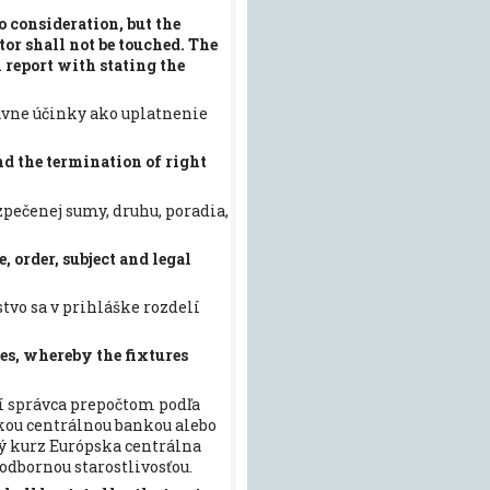
to consideration, but the
tor shall not be touched. The
l report with stating the
ávne účinky ako uplatnenie
and the termination of right
ečenej sumy, druhu, poradia,
 order, subject and legal
tvo sa v prihláške rozdelí
res, whereby the fixtures
čí správca prepočtom podľa
ou centrálnou bankou alebo
ý kurz Európska centrálna
odbornou starostlivosťou.