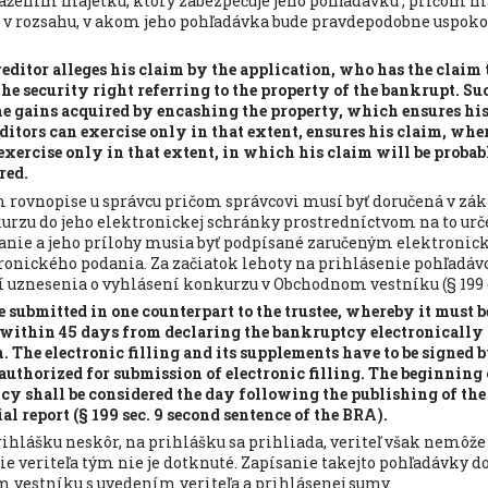
ažením majetku, ktorý zabezpečuje jeho pohľadávku , pričom hl
a v rozsahu, v akom jeho pohľadávka bude pravdepodobne uspoko
reditor alleges his claim by the application, who has the claim
the security right referring to the property of the bankrupt. Suc
e gains acquired by encashing the property, which ensures his
editors can exercise only in that extent, ensures his claim, wher
exercise only in that extent, in which his claim will be probab
red.
 rovnopise u správcu pričom správcovi musí byť doručená v zák
kurzu do jeho elektronickej schránky prostredníctvom na to ur
anie a jeho prílohy musia byť podpísané zaručeným elektroni
ronického podania. Za začiatok lehoty na prihlásenie pohľadáv
í uznesenia o vyhlásení konkurzu v Obchodnom vestníku (§ 199 o
 submitted in one counterpart to the trustee, whereby it must be
d within 45 days from declaring the bankruptcy electronically
 The electronic filling and its supplements have to be signed b
authorized for submission of electronic filling. The beginning o
tcy shall be considered the day following the publishing of the
 report (§ 199 sec. 9 second sentence of the BRA).
prihlášku neskôr, na prihlášku sa prihliada, veriteľ však nemôže
e veriteľa tým nie je dotknuté. Zapísanie takejto pohľadávky 
 vestníku s uvedením veriteľa a prihlásenej sumy.