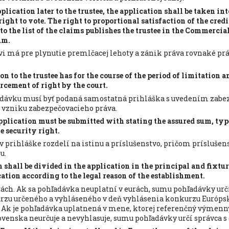
pplication later to the trustee, the application shall be taken in
right to vote. The right to proportional satisfaction of the credi
to the list of the claims publishes the trustee in the Commercia
um.
vi má pre plynutie premlčacej lehoty a zánik práva rovnaké pr
on to the trustee has for the course of the period of limitation 
orcement of right by the court.
dávku musí byť podaná samostatná prihláška s uvedením zabezp
 vzniku zabezpečovacieho práva.
plication must be submitted with stating the assured sum, type,
e security right.
 prihláške rozdelí na istinu a príslušenstvo, pričom príslušens
u.
 shall be divided in the application in the principal and fixtu
cation according to the legal reason of the establishment.
rách. Ak sa pohľadávka neuplatní v eurách, sumu pohľadávky ur
zu určeného a vyhláseného v deň vyhlásenia konkurzu Európsk
Ak je pohľadávka uplatnená v mene, ktorej referenčný výmenn
enska neurčuje a nevyhlasuje, sumu pohľadávky určí správca s 