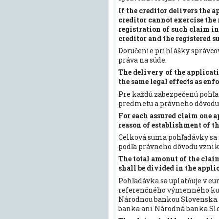
If the creditor delivers the a
creditor cannot exercise the 
registration of such claim in
creditor and the registered s
Doručenie prihlášky správco
práva na súde.
The delivery of the applicati
the same legal effects as enf
Pre každú zabezpečenú pohľa
predmetu a právneho dôvodu
For each assured claim one ap
reason of establishment of th
Celková suma pohľadávky sa v
podľa právneho dôvodu vznik
The total amonut of the claim
shall be divided in the appli
Pohľadávka sa uplatňuje v eu
referenčného výmenného kur
Národnou bankou Slovenska. 
banka ani Národná banka Slov