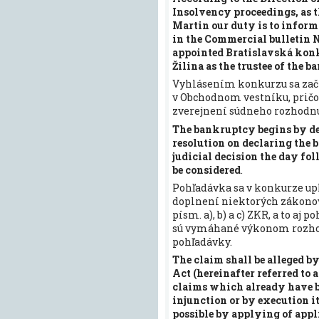
Insolvency proceedings, as t
Martin our duty is to inform
in the Commercial bulletin 
appointed Bratislavská konkur
Žilina as the trustee of the b
Vyhlásením konkurzu sa začí
v Obchodnom vestníku, pričom
zverejnení súdneho rozhodn
The bankruptcy begins by de
resolution on declaring the 
judicial decision the day fol
be considered
.
Pohľadávka sa v konkurze upla
doplnení niektorých zákonov (
písm. a), b) a c) ZKR, a to aj
sú vymáhané výkonom rozhod
pohľadávky.
The claim shall be alleged by
Act (hereinafter referred to a
claims which already have be
injunction or by execution i
possible by applying of appl