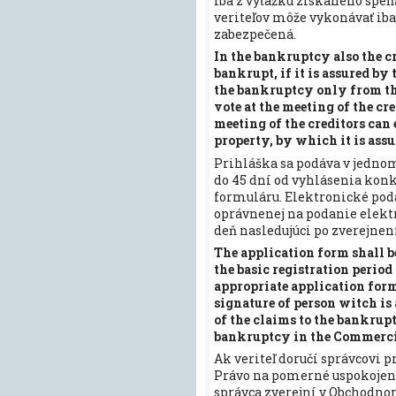
iba z výťažku získaného speň
veriteľov môže vykonávať ib
zabezpečená.
In the bankruptcy also the c
bankrupt, if it is assured by 
the bankruptcy only from th
vote at the meeting of the cr
meeting of the creditors can 
property, by which it is assu
Prihláška sa podáva v jednom
do 45 dní od vyhlásenia kon
formuláru. Elektronické pod
oprávnenej na podanie elekt
deň nasledujúci po zverejnen
The application form shall be
the basic registration perio
appropriate application form.
signature of person witch is 
of the claims to the bankrup
bankruptcy in the Commercial
Ak veriteľ doručí správcovi 
Právo na pomerné uspokojeni
správca zverejní v Obchodnom