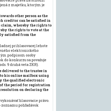
asovacie práva na schôdzi
jená z majetku, ktorým je
 towards other person as the
h creditor can be satisfied in
 claim, whereby the rights to
eby the rights to vote at the
ly satisfied from the
ladnej prihlasovacej lehote
čeného elektronického
ckým podpisom osoby
ok do konkurzu sa považuje
ds. 9 druhá veta ZKR).
 delivered to the trustee in
 to his online mailbox using
y the qualified electronic
f the period for registration
 resolution on declaring the
 vykonávať hlasovacie právo.
do zoznamu pohľadávok