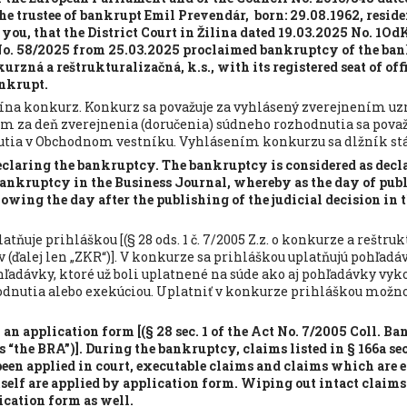
he trustee of bankrupt Emil Prevendár, born: 29.08.1962, reside
 you, that the District Court in Žilina dated 19.03.2025 No. 1
No. 58/2025 from 25.03.2025 proclaimed bankruptcy of the ba
zná a reštrukturalizačná, k.s., with its registered seat of offi
ankrupt.
na konkurz. Konkurz sa považuje za vyhlásený zverejnením uz
 za deň zverejnenia (doručenia) súdneho rozhodnutia sa považ
utia v Obchodnom vestníku. Vyhlásením konkurzu sa dlžník st
claring the bankruptcy. The bankruptcy is considered as decl
bankruptcy in the Business Journal, whereby as the day of publ
lowing the day after the publishing of the judicial decision in
tňuje prihláškou [(§ 28 ods. 1 č. 7/2005 Z.z. o konkurze a reštru
ďalej len „ZKR“)]. V konkurze sa prihláškou uplatňujú pohľadávk
 pohľadávky, ktoré už boli uplatnené na súde ako aj pohľadávky vyk
nutia alebo exekúciou. Uplatniť v konkurze prihláškou možn
 an application form [(§ 28 sec. 1 of the Act No. 7/2005 Coll. 
s “the BRA”)]. During the bankruptcy, claims listed in § 166a sec. 1
en applied in court, executable claims and claims which are 
tself are applied by application form. Wiping out intact claim
ication form as well.