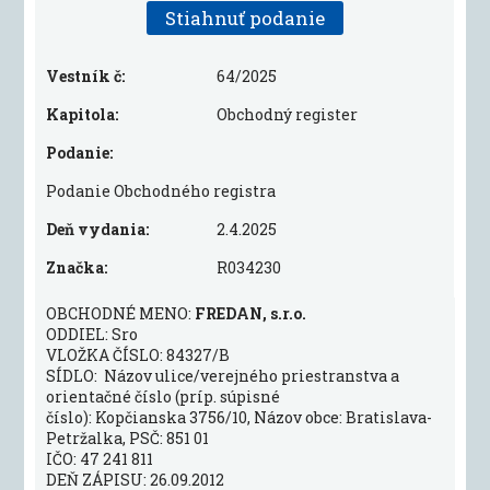
Stiahnuť podanie
Vestník č:
64/2025
Kapitola:
Obchodný register
Podanie:
Podanie Obchodného registra
Deň vydania:
2.4.2025
Značka:
R034230
OBCHODNÉ MENO:
FREDAN, s.r.o.
ODDIEL: Sro
VLOŽKA ČÍSLO: 84327/B
SÍDLO: Názov ulice/verejného priestranstva a
orientačné číslo (príp. súpisné
číslo): Kopčianska 3756/10, Názov obce: Bratislava-
Petržalka, PSČ: 851 01
IČO: 47 241 811
DEŇ ZÁPISU: 26.09.2012