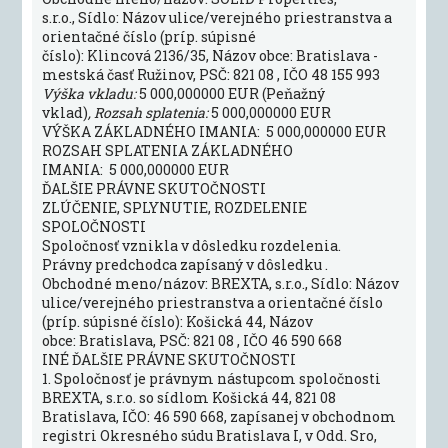
s.r.o., Sídlo: Názov ulice/verejného priestranstva a
orientačné číslo (príp. súpisné
číslo): Klincová 2136/35, Názov obce: Bratislava -
mestská časť Ružinov, PSČ: 821 08 , IČO 48 155 993
Výška vkladu:
5 000,000000 EUR (Peňažný
vklad)
, Rozsah splatenia:
5 000,000000 EUR
VÝŠKA ZÁKLADNÉHO IMANIA: 5 000,000000 EUR
ROZSAH SPLATENIA ZÁKLADNÉHO
IMANIA: 5 000,000000 EUR
ĎALŠIE PRÁVNE SKUTOČNOSTI
ZLÚČENIE, SPLYNUTIE, ROZDELENIE
SPOLOČNOSTI
Spoločnosť vznikla v dôsledku rozdelenia.
Právny predchodca zapísaný v dôsledku .
Obchodné meno/názov: BREXTA, s.r.o., Sídlo: Názov
ulice/verejného priestranstva a orientačné číslo
(príp. súpisné číslo): Košická 44, Názov
obce: Bratislava, PSČ: 821 08 , IČO 46 590 668
INÉ ĎALŠIE PRÁVNE SKUTOČNOSTI
1. Spoločnosť je právnym nástupcom spoločnosti
BREXTA, s.r.o. so sídlom Košická 44, 821 08
Bratislava, IČO: 46 590 668, zapísanej v obchodnom
registri Okresného súdu Bratislava I, v Odd. Sro,