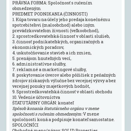
PRÁVNA FORMA: Spoločnosť s ručením
obmedzeným
PREDMET PODNIKANIA (ČINNOSTI)
1. Kúpa tovaru na účely jeho predaja konečnému
spotrebiteľovi (maloobchod) alebo iným
prevádzkovateľom živnosti (veľkoobchod),
2. sprostredkovateľská činnosť v oblasti služieb,
3. činnosť podnikateľských, organizačných a
ekonomických poradcov,
4. uskutočňovanie stavieb a ich zmien,
5. prenájom hnuteľných vecí,
6. administratívne služby,
7. reklamné a marketingové služby,
8. poskytovanie úverov alebo pôžičiek z peňažných
zdrojov získaných výlučne bez verejnej výzvy a bez
verejnej ponuky majetkových hodnôt,
9. Sprostredkovateľská činnosť v oblasti obchodu
10. Vedenie účtovníctva
ŠTATUTÁRNY ORGÁN: konateľ
Spôsob konania štatutárneho orgánu v mene
spoločnosti s ručením obmedzeným:
V mene
spoločnosti koná a podpisuje konateľ samostatne.
SPOLOČNÍCI
Obchodné meno/názov: SOLID Properties,