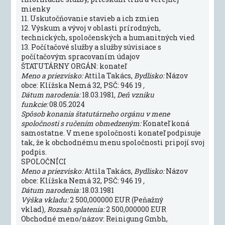
mienky
11. Uskutočňovanie stavieb a ich zmien
12. Výskum a vývoj v oblasti prírodných,
technických, spoločenských a humanitných vied
13. Počítačové služby a služby súvisiace s
počítačovým spracovaním údajov
ŠTATUTÁRNY ORGÁN: konateľ
Meno a priezvisko:
Attila Takács,
Bydlisko:
Názov
obce: Klížska Nemá 32, PSČ: 946 19
,
Dátum narodenia:
18.03.1981
, Deň vzniku
funkcie:
08.05.2024
Spôsob konania štatutárneho orgánu v mene
spoločnosti s ručením obmedzeným:
Konateľ koná
samostatne. V mene spoločnosti konateľ podpisuje
tak, že k obchodnému menu spoločnosti pripojí svoj
podpis.
SPOLOČNÍCI
Meno a priezvisko:
Attila Takács,
Bydlisko:
Názov
obce: Klížska Nemá 32, PSČ: 946 19
,
Dátum narodenia:
18.03.1981
Výška vkladu:
2 500,000000 EUR (Peňažný
vklad)
, Rozsah splatenia:
2 500,000000 EUR
Obchodné meno/názov: Reinigung Gmbh,