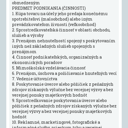
obmedzeným
PREDMET PODNIKANIA (ČINNOSTI)
1. Kúpa tovaru na účely jeho predaja konečnému
spotrebiteľovi (maloobchod) alebo iným
prevádzkovateľom živnosti (veľkoobchod)
2. Sprostredkovateľská činnosť v oblasti obchodu,
služieb a výroby
3. Prenájom nehnuteľností spojený s poskytovaním
iných než základných služieb spojených s
prenájmom
4. Činnosť podnikateľských, organizačných a
ekonomických poradcov
5. Mimoškolská vzdelávacia činnosť
6. Prenájom, úschova a požičiavanie hnuteľných vecí
7. Vedenie účtovníctva
8. Poskytovanie úverov alebo pôžičiek z peňažných
zdrojov získaných výlučne bez verejnej výzvy a bez
verejnej ponuky majetkových hodnôt
9. Sprostredkovanie poskytovania úverov alebo
pôžičiek z peňažných zdrojov získaných výlučne bez
verejnej výzvy a bez verejnej ponuky majetkových
hodnôt
10. Reklamné, marketingové, fotografické a
informačné služby, prieskum trhu a verejnej