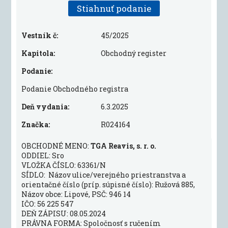
Stiahnuť podanie
Vestník č:
45/2025
Kapitola:
Obchodný register
Podanie:
Podanie Obchodného registra
Deň vydania:
6.3.2025
Značka:
R024164
OBCHODNÉ MENO:
TGA Reavis, s. r. o.
ODDIEL: Sro
VLOŽKA ČÍSLO: 63361/N
SÍDLO: Názov ulice/verejného priestranstva a
orientačné číslo (príp. súpisné číslo): Ružová 885,
Názov obce: Lipové, PSČ: 946 14
IČO: 56 225 547
DEŇ ZÁPISU: 08.05.2024
PRÁVNA FORMA: Spoločnosť s ručením