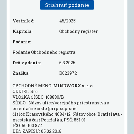
Stiahnuť podanie
Vestník č:
45/2025
Kapitola:
Obchodný register
Podanie:
Podanie Obchodného registra
Deň vydania:
6.3.2025
Značka:
R023972
OBCHODNÉ MENO:
MINDWORX s. r. o.
ODDIEL: Sro
VLOŽKA ČÍSLO: 108880/B
SÍDLO: Názov ulice/verejného priestranstva a
orientačné číslo (príp. súpisné
číslo): Krasovského 4084/12, Názov obce: Bratislava -
mestská časť Petržalka, PSČ: 851 01
IČO: 50 100 874
DEŇ ZÁPISU: 05.02.2016