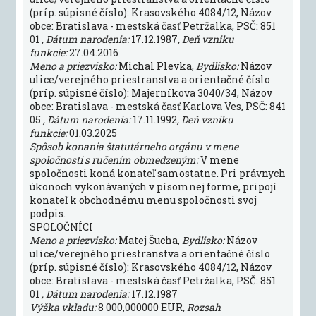
(príp. súpisné číslo): Krasovského 4084/12, Názov
obce: Bratislava - mestská časť Petržalka, PSČ: 851
01
, Dátum narodenia:
17.12.1987
, Deň vzniku
funkcie:
27.04.2016
Meno a priezvisko:
Michal Plevka,
Bydlisko:
Názov
ulice/verejného priestranstva a orientačné číslo
(príp. súpisné číslo): Majerníkova 3040/34, Názov
obce: Bratislava - mestská časť Karlova Ves, PSČ: 841
05
, Dátum narodenia:
17.11.1992
, Deň vzniku
funkcie:
01.03.2025
Spôsob konania štatutárneho orgánu v mene
spoločnosti s ručením obmedzeným:
V mene
spoločnosti koná konateľ samostatne. Pri právnych
úkonoch vykonávaných v písomnej forme, pripojí
konateľ k obchodnému menu spoločnosti svoj
podpis.
SPOLOČNÍCI
Meno a priezvisko:
Matej Šucha,
Bydlisko:
Názov
ulice/verejného priestranstva a orientačné číslo
(príp. súpisné číslo): Krasovského 4084/12, Názov
obce: Bratislava - mestská časť Petržalka, PSČ: 851
01
, Dátum narodenia:
17.12.1987
Výška vkladu:
8 000,000000 EUR
, Rozsah