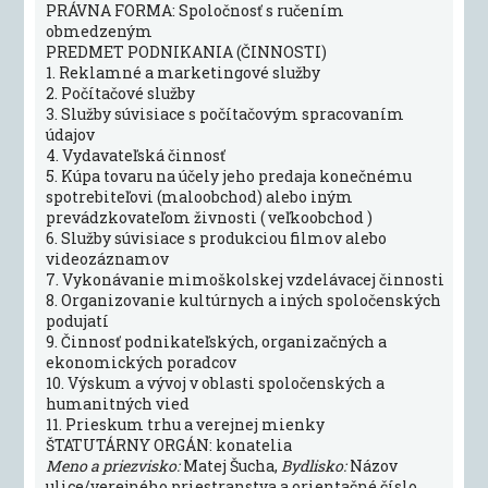
PRÁVNA FORMA: Spoločnosť s ručením
obmedzeným
PREDMET PODNIKANIA (ČINNOSTI)
1. Reklamné a marketingové služby
2. Počítačové služby
3. Služby súvisiace s počítačovým spracovaním
údajov
4. Vydavateľská činnosť
5. Kúpa tovaru na účely jeho predaja konečnému
spotrebiteľovi (maloobchod) alebo iným
prevádzkovateľom živnosti ( veľkoobchod )
6. Služby súvisiace s produkciou filmov alebo
videozáznamov
7. Vykonávanie mimoškolskej vzdelávacej činnosti
8. Organizovanie kultúrnych a iných spoločenských
podujatí
9. Činnosť podnikateľských, organizačných a
ekonomických poradcov
10. Výskum a vývoj v oblasti spoločenských a
humanitných vied
11. Prieskum trhu a verejnej mienky
ŠTATUTÁRNY ORGÁN: konatelia
Meno a priezvisko:
Matej Šucha,
Bydlisko:
Názov
ulice/verejného priestranstva a orientačné číslo