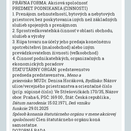
PRÁVNA FORMA: Akciová spoločnosť
PREDMET PODNIKANIA (ČINNOSTI)
1. Prenájom nehnuteľností, bytových a nebytových
priestorov, bez poskytovania iných než základných
služieb spojených s prenájmom
2. Sprostredkovateľská činnosť v oblasti obchodu,
služieb a výroby
3. Kúpa tovaru na účely jeho predaja konečnému
spotrebiteľovi (maloobchod) alebo iným
prevádzkovateľom živnosti (veľkoobchod)
4. Činnosť podnikateľských, organizačných a
ekonomických poradcov
ŠTATUTÁRNY ORGÁN: predstavenstvo
predseda predstavenstva ,
Meno a
priezvisko:
MUDr. Denisa Horáková,
Bydlisko:
Názov
ulice/verejného priestranstva a orientačné číslo
(príp. súpisné číslo): Ve Střešovičkách 170/35, Názov
obce: Praha 6, PSČ: 169 00 , Štát: Česká republika
,
Dátum narodenia:
15.02.1971
, Deň vzniku
funkcie:
29.01.2025
Spôsob konania štatutárneho orgánu v mene akciovej
spoločnosti:
Člen štatutárneho orgánu koná
samostatne.
DOZORNÁ RADA