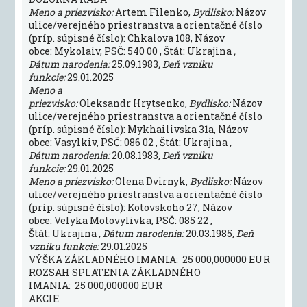
Meno a priezvisko:
Artem Filenko,
Bydlisko:
Názov
ulice/verejného priestranstva a orientačné číslo
(príp. súpisné číslo): Chkalova 108, Názov
obce: Mykolaiv, PSČ: 540 00 , Štát: Ukrajina
,
Dátum narodenia:
25.09.1983
, Deň vzniku
funkcie:
29.01.2025
Meno a
priezvisko:
Oleksandr Hrytsenko,
Bydlisko:
Názov
ulice/verejného priestranstva a orientačné číslo
(príp. súpisné číslo): Mykhailivska 31a, Názov
obce: Vasylkiv, PSČ: 086 02 , Štát: Ukrajina
,
Dátum narodenia:
20.08.1983
, Deň vzniku
funkcie:
29.01.2025
Meno a priezvisko:
Olena Dvirnyk,
Bydlisko:
Názov
ulice/verejného priestranstva a orientačné číslo
(príp. súpisné číslo): Kotovskoho 27, Názov
obce: Velyka Motovylivka, PSČ: 085 22 ,
Štát: Ukrajina
, Dátum narodenia:
20.03.1985
, Deň
vzniku funkcie:
29.01.2025
VÝŠKA ZÁKLADNÉHO IMANIA: 25 000,000000 EUR
ROZSAH SPLATENIA ZÁKLADNÉHO
IMANIA: 25 000,000000 EUR
AKCIE