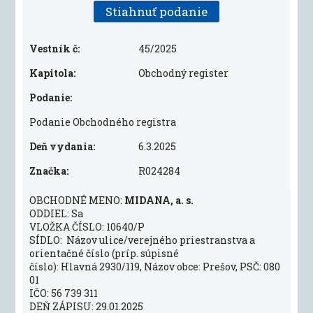
Stiahnuť podanie
Vestník č:
45/2025
Kapitola:
Obchodný register
Podanie:
Podanie Obchodného registra
Deň vydania:
6.3.2025
Značka:
R024284
OBCHODNÉ MENO:
MIDANA, a. s.
ODDIEL: Sa
VLOŽKA ČÍSLO: 10640/P
SÍDLO: Názov ulice/verejného priestranstva a
orientačné číslo (príp. súpisné
číslo): Hlavná 2930/119, Názov obce: Prešov, PSČ: 080
01
IČO: 56 739 311
DEŇ ZÁPISU: 29.01.2025