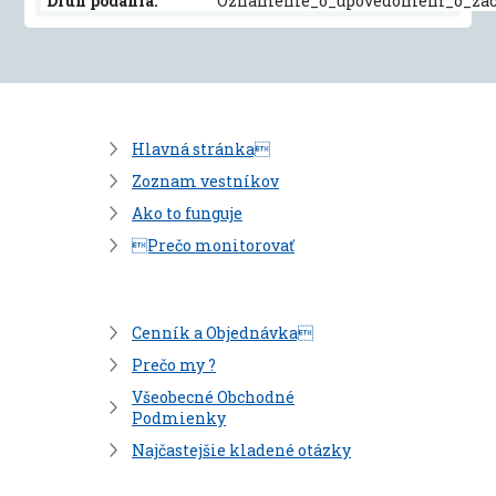
Druh podania:
Oznamenie_o_upovedomeni_o_zac
Hlavná stránka
Zoznam vestníkov
Ako to funguje
Prečo monitorovať
Cenník a Objednávka
Prečo my ?
Všeobecné Obchodné
Podmienky
Najčastejšie kladené otázky