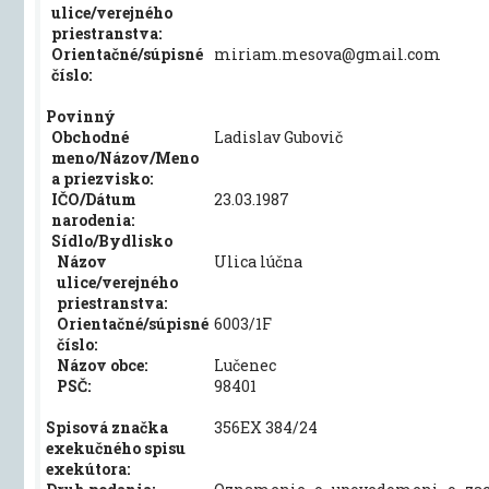
ulice/verejného
priestranstva:
Orientačné/súpisné
miriam.mesova@gmail.com
číslo:
Povinný
Obchodné
Ladislav Gubovič
meno/Názov/Meno
a priezvisko:
IČO/Dátum
23.03.1987
narodenia:
Sídlo/Bydlisko
Názov
Ulica lúčna
ulice/verejného
priestranstva:
Orientačné/súpisné
6003/1F
číslo:
Názov obce:
Lučenec
PSČ:
98401
Spisová značka
356EX 384/24
exekučného spisu
exekútora: