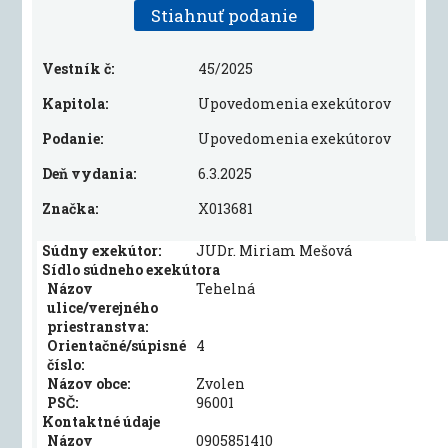
Stiahnuť podanie
Vestník č:
45/2025
Kapitola:
Upovedomenia exekútorov
Podanie:
Upovedomenia exekútorov
Deň vydania:
6.3.2025
Značka:
X013681
Súdny exekútor:
JUDr. Miriam Mešová
Sídlo súdneho exekútora
Názov
Tehelná
ulice/verejného
priestranstva:
Orientačné/súpisné
4
číslo:
Názov obce:
Zvolen
PSČ:
96001
Kontaktné údaje
Názov
0905851410