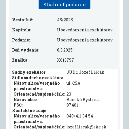
Stiahnuť podanie
Vestník č:
45/2025
Kapitola:
Upovedomenia exekútorov
Podanie:
Upovedomenia exekútorov
Deň vydania:
6.3.2025
Značka:
X013757
Súdny exekútor:
JUDr. Jozef Liščák
Sídlo súdneho exekútora
Názov ulice/verejného
ul. ČSA
priestranstva:
Orientačné/súpisné číslo:
23
Názov obce:
Banská Bystrica
PSČ:
97401
Kontaktné údaje
Názov ulice/verejného
048/411 34 54
priestranstva:
Orientačné/súpisné číslo:
jozef.liscak@ske.sk