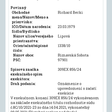
Povinný
Obchodné
Richard Berki
meno/Názov/Meno a
priezvisko:
IČO/Dátum narodenia:
23.03.1979
Sídlo/Bydlisko
Názov ulice/verejného
Lipová
priestranstva:
Orientačné/súpisné
1338/10
číslo:
Názov obce:
Rimavská Sobota
PSČ:
97901
Spisová značka
309EX 856/24
exekučného spisu
exekútora:
Druh podania:
Oznámenie o
upovedomení o začatí
exekúcie
V exekučnom konaní 309EX 856/24 vykonávanom
na základe exekučného titulu rozhodnutie súdu
č.8C/10/2021-23 zo dňa 14.04.2021, vykonateľný