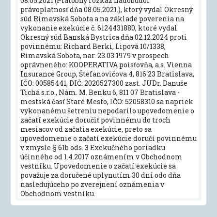
08.05.2021 (Platobný rozkaz nadobudol
právoplatnosť dňa 08.05.2021.), ktorý vydal Okresný
súd Rimavská Sobota a na základe poverenia na
vykonanie exekúcie č. 6124431880, ktoré vydal
Okresný súd Banská Bystrica dňa 02.12.2024 proti
povinnému: Richard Berki, Lipová 10/1338,
Rimavská Sobota, nar. 23.03.1979 v prospech
oprávneného: KOOPERATIVA poisťovňa, a.s. Vienna
Insurance Group, Štefanovičova 4, 816 23 Bratislava,
IČO: 00585441, DIČ: 2020527300 zast. JUDr. Danuše
Tichá s.r.o., Nám. M. Benku 6, 811 07 Bratislava -
mestská časť Staré Mesto, IČO: 52058310 sa napriek
vykonanému šetreniu nepodarilo upovedomenie o
začatí exekúcie doručiť povinnému do troch
mesiacov od začatia exekúcie, preto sa
upovedomenie o začatí exekúcie doručí povinnému
v zmysle § 61b ods. 3 Exekučného poriadku
účinného od 1.4.2017 oznámením v Obchodnom
vestníku. Upovedomenie o začatí exekúcie sa
považuje za doručené uplynutím 30 dní odo dňa
nasledujúceho po zverejnení oznámenia v
Obchodnom vestníku.