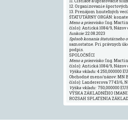
11. Čistiace a upratovacie služ
12. Organizovanie športových
13. Prenájom hnuteľných vecí
ŠTATUTÁRNY ORGÁN: konate
Meno a priezvisko:
Ing. Marti
číslo): Antická 1084/9, Názov 
funkcie:
22.08.2023
Spôsob konania štatutárneho 
samostatne. Pri právnych úk
podpis.
SPOLOČNÍCI
Meno a priezvisko:
Ing. Marti
číslo): Antická 1084/9, Názov 
Výška vkladu:
4 250,000000 E
Obchodné meno/názov: MN BEAT 
číslo): Landererova 7743/6, Ná
Výška vkladu:
750,000000 EUR
VÝŠKA ZÁKLADNÉHO IMANIA:
ROZSAH SPLATENIA ZÁKLADN