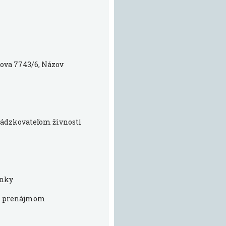
rova 7743/6, Názov
evádzkovateľom živnosti
enky
 s prenájmom