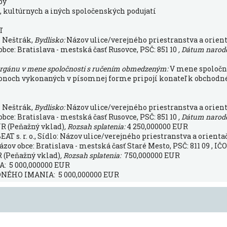
by
, kultúrnych a iných spoločenských podujatí
ľ
n Neštrák,
Bydlisko:
Názov ulice/verejného priestranstva a orient
obce: Bratislava - mestská časť Rusovce, PSČ: 851 10
, Dátum narod
orgánu v mene spoločnosti s ručením obmedzeným:
V mene spoločn
onoch vykonaných v písomnej forme pripojí konateľ k obchodn
n Neštrák,
Bydlisko:
Názov ulice/verejného priestranstva a orient
obce: Bratislava - mestská časť Rusovce, PSČ: 851 10
, Dátum narod
UR (Peňažný vklad)
, Rozsah splatenia:
4 250,000000 EUR
s. r. o., Sídlo: Názov ulice/verejného priestranstva a orientač
zov obce: Bratislava - mestská časť Staré Mesto, PSČ: 811 09 , IČO
 (Peňažný vklad)
, Rozsah splatenia:
750,000000 EUR
 5 000,000000 EUR
ÉHO IMANIA: 5 000,000000 EUR