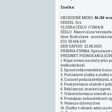
Značka:
OBCHODNÉ MENO:
MJM works
ODDIEL: Sro
VLOŽKA ČÍSLO: 171804/B
SÍDLO: Názov ulice/verejného 
obce: Bratislava - mestská čas
IČO: 55 666 639
DEŇ ZÁPISU: 22.08.2023
PRÁVNA FORMA: Spoločnosť
PREDMET PODNIKANIA (ČIN
1. Kúpa tovaru na účely jeho
(veľkoobchod)
2. Sprostredkovateľská činnos
3. Počítačové služby a služb
4. Činnosť podnikateľských,
5. Poskytovanie služieb v po
6. Reklamné, marketingové, 
7. Uskutočňovanie stavieb a 
8. Prenájom nehnuteľností s
9. Vedenie účtovníctva
10. Služby v oblasti adminis