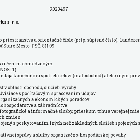
R023497
 s. r. o.
priestranstva a orientačné číslo (príp. súpisné číslo): Landere
ť Staré Mesto, PSČ: 811 09
 s ručením obmedzeným
NOSTI)
 predaja konečnému spotrebiteľovi (maloobchod) alebo iným pr
ť v oblasti obchodu, služieb, výroby
y súvisiace s počítačovým spracovaním údajov
 organizačných a ekonomických poradcov
ľnohospodárstve a záhradníctve
fotografické a informačné služby, prieskum trhu a verejnej mi
ich zmien
pojený s poskytovaním iných než základných služieb spojených
tratívnej správy a služby organizačno-hospodárskej povahy