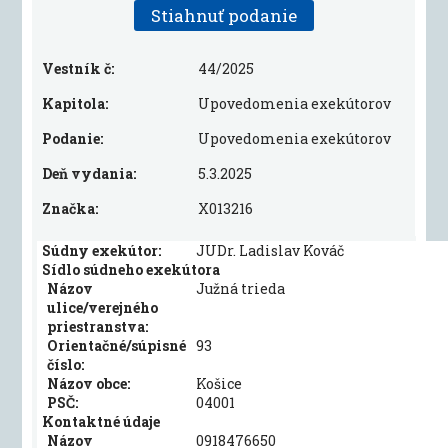
Stiahnuť podanie
Vestník č:
44/2025
Kapitola:
Upovedomenia exekútorov
Podanie:
Upovedomenia exekútorov
Deň vydania:
5.3.2025
Značka:
X013216
Súdny exekútor:
JUDr. Ladislav Kováč
Sídlo súdneho exekútora
Názov
Južná trieda
ulice/verejného
priestranstva:
Orientačné/súpisné
93
číslo:
Názov obce:
Košice
PSČ:
04001
Kontaktné údaje
Názov
0918476650