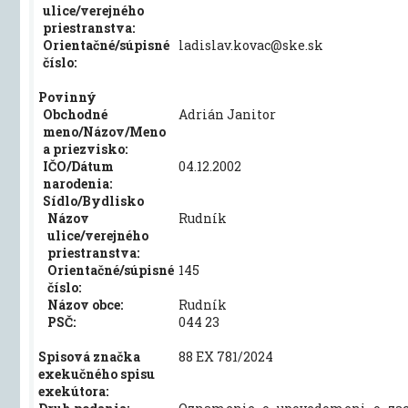
ulice/verejného
priestranstva:
Orientačné/súpisné
ladislav.kovac@ske.sk
číslo:
Povinný
Obchodné
Adrián Janitor
meno/Názov/Meno
a priezvisko:
IČO/Dátum
04.12.2002
narodenia:
Sídlo/Bydlisko
Názov
Rudník
ulice/verejného
priestranstva:
Orientačné/súpisné
145
číslo:
Názov obce:
Rudník
PSČ:
044 23
Spisová značka
88 EX 781/2024
exekučného spisu
exekútora: