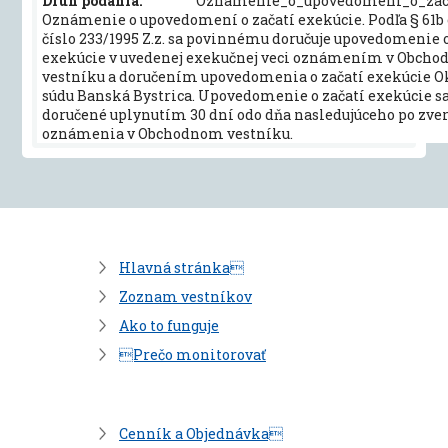
Druh podania:
Oznamenie_o_upovedomeni_o_zac
Oznámenie o upovedomení o začatí exekúcie. Podľa § 61b 
číslo 233/1995 Z.z. sa povinnému doručuje upovedomenie o
exekúcie v uvedenej exekučnej veci oznámením v Obch
vestníku a doručením upovedomenia o začatí exekúcie
súdu Banská Bystrica. Upovedomenie o začatí exekúcie sa
doručené uplynutím 30 dní odo dňa nasledujúceho po zver
oznámenia v Obchodnom vestníku.
Hlavná stránka
Zoznam vestníkov
Ako to funguje
Prečo monitorovať
Cenník a Objednávka