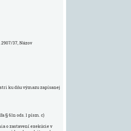
á 2907/37, Názov
stri ku dňu výmazu zapísanej
 § 61n ods. 1 písm. c)
ia o zastavení exekúcie v