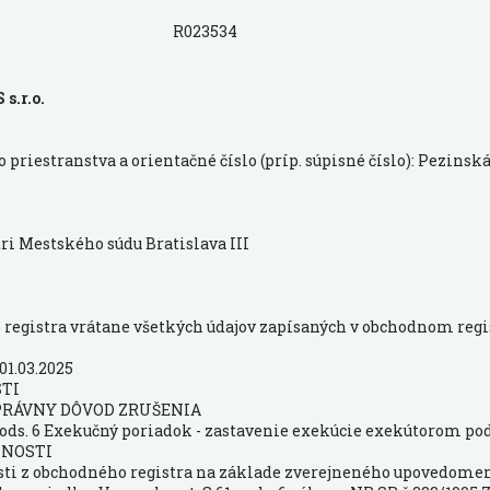
R023534
s.r.o.
priestranstva a orientačné číslo (príp. súpisné číslo): Pezinsk
i Mestského súdu Bratislava III
registra vrátane všetkých údajov zapísaných v obchodnom regi
01.03.2025
STI
PRÁVNY DÔVOD ZRUŠENIA
ods. 6 Exekučný poriadok - zastavenie exekúcie exekútorom podľa
ČNOSTI
sti z obchodného registra na základe zverejneného upovedomen