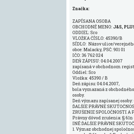
Značka:
ZAPÍSANA OSOBA
OBCHODNÉ MENO:
J&S, PLUS 
ODDIEL: Sro
VLOŽKA ČÍSLO: 45390/B
SÍDLO: Názov ulice/verejného 
obce: Malacky, PSČ: 901 01
IČO: 36 762 024
DEŇ ZÁPISU: 04.04.2007
zapísaná v obchodnom registr
Oddiel: Sro
Vložka: 45390 / B
Deň zápisu: 04.04.2007,
bola vymazaná z obchodného 
osoby.
Deň výmazu zapísanej osoby: 
ĎALŠIE PRÁVNE SKUTOČNO
ZRUŠENIE SPOLOČNOSTI A 
Právny dôvod zrušenia: § 61n 
INÉ ĎALŠIE PRÁVNE SKUTO
1. Výmaz obchodnej spoločno