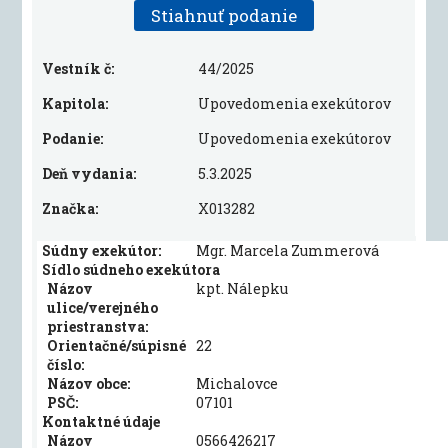
Stiahnuť podanie
Vestník č:
44/2025
Kapitola:
Upovedomenia exekútorov
Podanie:
Upovedomenia exekútorov
Deň vydania:
5.3.2025
Značka:
X013282
Súdny exekútor:
Mgr. Marcela Zummerová
Sídlo súdneho exekútora
Názov
kpt. Nálepku
ulice/verejného
priestranstva:
Orientačné/súpisné
22
číslo:
Názov obce:
Michalovce
PSČ:
07101
Kontaktné údaje
Názov
0566426217