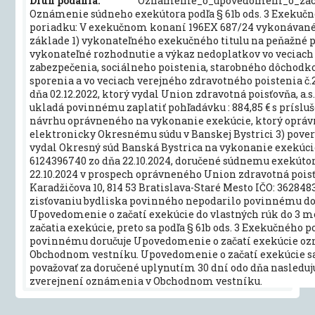
Druh podania:
Oznamenie_o_upovedomeni_o_zac
Oznámenie súdneho exekútora podľa § 61b ods. 3 Exekuč
poriadku: V exekučnom konaní 196EX 687/24 vykonávan
základe 1) vykonateľného exekučného titulu na peňažné p
vykonateľné rozhodnutie a výkaz nedoplatkov vo veciach
zabezpečenia, sociálneho poistenia, starobného dôchodk
sporenia a vo veciach verejného zdravotného poistenia č.
dňa 02.12.2022, ktorý vydal Union zdravotná poisťovňa, a.s
ukladá povinnému zaplatiť pohľadávku : 884,85 € s príslu
návrhu oprávneného na vykonanie exekúcie, ktorý opráv
elektronicky Okresnému súdu v Banskej Bystrici 3) pover
vydal Okresný súd Banská Bystrica na vykonanie exekúci
6124396740 zo dňa 22.10.2024, doručené súdnemu exekúto
22.10.2024 v prospech oprávneného Union zdravotná poisťo
Karadžičova 10, 814 53 Bratislava-Staré Mesto IČO: 362848
zisťovaniu bydliska povinného nepodarilo povinnému do
Upovedomenie o začatí exekúcie do vlastných rúk do 3 m
začatia exekúcie, preto sa podľa § 61b ods. 3 Exekučného 
povinnému doručuje Upovedomenie o začatí exekúcie 
Obchodnom vestníku. Upovedomenie o začatí exekúcie s
považovať za doručené uplynutím 30 dní odo dňa nasleduj
zverejnení oznámenia v Obchodnom vestníku.