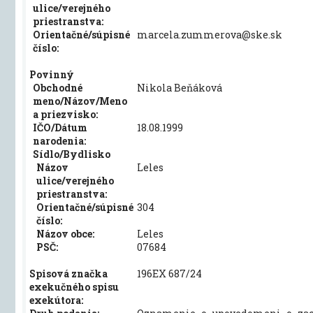
ulice/verejného
priestranstva:
Orientačné/súpisné
marcela.zummerova@ske.sk
číslo:
Povinný
Obchodné
Nikola Beňáková
meno/Názov/Meno
a priezvisko:
IČO/Dátum
18.08.1999
narodenia:
Sídlo/Bydlisko
Názov
Leles
ulice/verejného
priestranstva:
Orientačné/súpisné
304
číslo:
Názov obce:
Leles
PSČ:
07684
Spisová značka
196EX 687/24
exekučného spisu
exekútora: