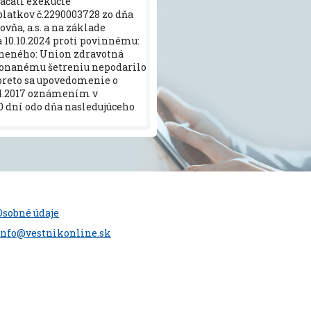
ačatí exekúcie
atkov č.2290003728 zo dňa
vňa, a.s. a na základe
 10.10.2024 proti povinnému:
ávneného: Union zdravotná
 vykonanému šetreniu nepodarilo
preto sa upovedomenie o
.4.2017 oznámením v
 dní odo dňa nasledujúceho
Osobné údaje
info@vestnikonline.sk