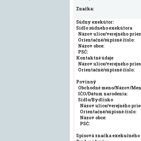
Značka:
Súdny exekútor:
Sídlo súdneho exekútora
Názov ulice/verejného pries
Orientačné/súpisné číslo:
Názov obce:
PSČ:
Kontaktné údaje
Názov ulice/verejného pries
Orientačné/súpisné číslo:
Povinný
Obchodné meno/Názov/Meno
IČO/Dátum narodenia:
Sídlo/Bydlisko
Názov ulice/verejného prie
Orientačné/súpisné číslo:
Názov obce:
PSČ:
Spisová značka exekučného 