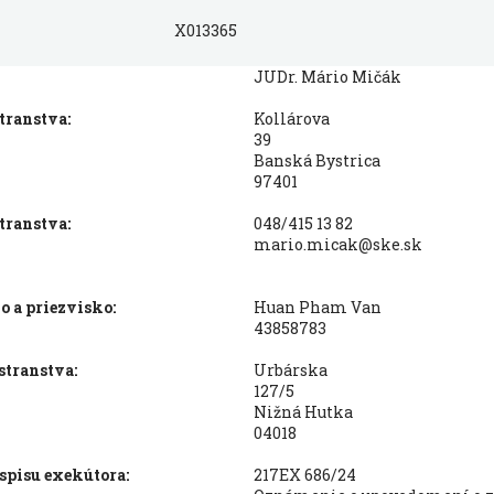
X013365
JUDr. Mário Mičák
transtva:
Kollárova
39
Banská Bystrica
97401
transtva:
048/415 13 82
mario.micak@ske.sk
 a priezvisko:
Huan Pham Van
43858783
stranstva:
Urbárska
127/5
Nižná Hutka
04018
spisu exekútora:
217EX 686/24