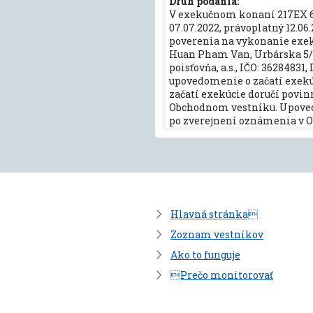
Druh podania:
V exekučnom konaní 217EX 6
07.07.2022, právoplatný 12.06
poverenia na vykonanie exekú
Huan Pham Van, Urbárska 5/1
poisťovňa, a.s., IČO: 3628483
upovedomenie o začatí exekú
začatí exekúcie doručí povi
Obchodnom vestníku. Upovedo
po zverejnení oznámenia v 
Hlavná stránka
Zoznam vestníkov
Ako to funguje
Prečo monitorovať