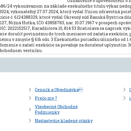
Oznámenie o upovedomení o z
86/24 vykonávanom na základe exekučného titulu výkaz nedopl
.2024, vykonateľný 27.07.2024, ktorý vydal Union zdravotná poisťo
cie č. 6124388329, ktoré vydal Okresný súd Banská Bystrica dňa
27, Nižná Hutka, IČO 43858783, nar. 10.07.1967 v prospech opr
1, DIČ: 2022152517, Karadžičova 10, 814 53 Bratislava sa napriek
cie doručiť povinnému do troch mesiacov od začatia exekúcie, 
nnému v zmysle § 61b ods. 3 Exekučného poriadku účinného od 1
menie o začatí exekúcie sa považuje za doručené uplynutím 30
Obchodnom vestníku.
Cenník a Objednávka
Prečo my ?
Všeobecné Obchodné
Podmienky
Najčastejšie kladené otázky