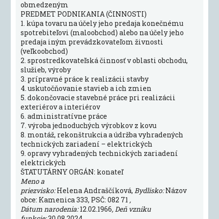
obmedzeným
PREDMET PODNIKANIA (ČINNOSTI)
1. kúpa tovaru na účely jeho predaja konečnému
spotrebiteľovi (maloobchod) alebo na účely jeho
predaja iným prevádzkovateľom živnosti
(veľkoobchod)
2. sprostredkovateľská činnosť v oblasti obchodu,
služieb, výroby
3. prípravné práce k realizácii stavby
4. uskutočňovanie stavieb a ich zmien
5. dokončovacie stavebné práce pri realizácii
exteriérov a interiérov
6. administratívne práce
7. výroba jednoduchých výrobkov z kovu
8. montáž, rekonštrukcia a údržba vyhradených
technických zariadení – elektrických
9. opravy vyhradených technických zariadení
elektrických
ŠTATUTÁRNY ORGÁN: konateľ
Meno a
priezvisko:
Helena Andraščíková,
Bydlisko:
Názov
obce: Kamenica 333, PSČ: 082 71
,
Dátum narodenia:
12.02.1966
, Deň vzniku
funkcie:
30.08.2024