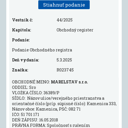
Stiahnuť podanie
Vestník č:
44/2025
Kapitola:
Obchodný register
Podanie:
Podanie Obchodného registra
Deň vydania:
5.3.2025
Značka:
R023745
OBCHODNÉ MENO:
MARELSTAV s.r.o.
ODDIEL: Sro
VLOŽKA ČÍSLO: 36389/P
SÍDLO: Názov ulice/verejného priestranstva a
orientačné číslo (príp. súpisné číslo): Kamenica 333,
Názov obce: Kamenica, PSČ: 082 71
IČO: 51 701 171
DEŇ ZÁPISU: 16.05.2018
PRÁVNA FORMA: Spoločnosť s ručením