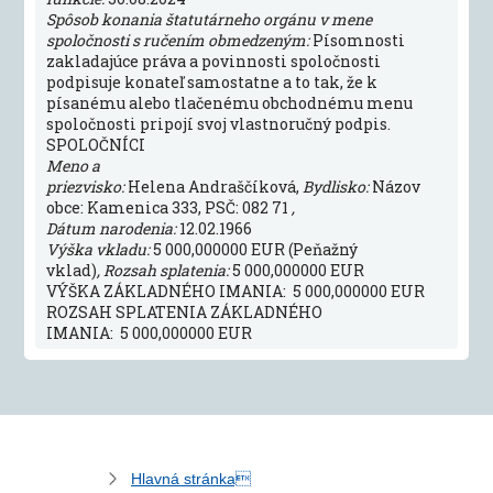
Spôsob konania štatutárneho orgánu v mene
spoločnosti s ručením obmedzeným:
Písomnosti
zakladajúce práva a povinnosti spoločnosti
podpisuje konateľ samostatne a to tak, že k
písanému alebo tlačenému obchodnému menu
spoločnosti pripojí svoj vlastnoručný podpis.
SPOLOČNÍCI
Meno a
priezvisko:
Helena Andraščíková,
Bydlisko:
Názov
obce: Kamenica 333, PSČ: 082 71
,
Dátum narodenia:
12.02.1966
Výška vkladu:
5 000,000000 EUR (Peňažný
vklad)
, Rozsah splatenia:
5 000,000000 EUR
VÝŠKA ZÁKLADNÉHO IMANIA: 5 000,000000 EUR
ROZSAH SPLATENIA ZÁKLADNÉHO
IMANIA: 5 000,000000 EUR
Hlavná stránka