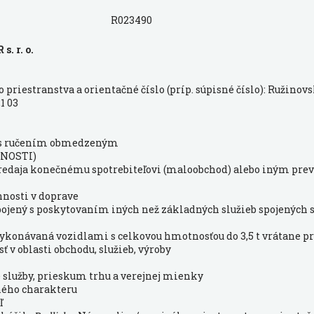
R023490
. r. o.
priestranstva a orientačné číslo (príp. súpisné číslo): Ružinovs
21 03
 s ručením obmedzeným
NOSTI)
 predaja konečnému spotrebiteľovi (maloobchod) alebo iným pr
nnosti v doprave
pojený s poskytovaním iných než základných služieb spojených
vykonávaná vozidlami s celkovou hmotnosťou do 3,5 t vrátane p
ť v oblasti obchodu, služieb, výroby
služby, prieskum trhu a verejnej mienky
ného charakteru
ľ