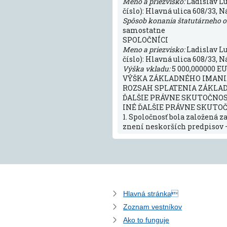
Meno a priezvisko:
Ladislav L
číslo): Hlavná ulica 608/33, N
Spôsob konania štatutárneho 
samostatne
SPOLOČNÍCI
Meno a priezvisko:
Ladislav L
číslo): Hlavná ulica 608/33, N
Výška vkladu:
5 000,000000 EU
VÝŠKA ZÁKLADNÉHO IMANIA:
ROZSAH SPLATENIA ZÁKLADN
ĎALŠIE PRÁVNE SKUTOČNO
INÉ ĎALŠIE PRÁVNE SKUTO
1. Spoločnosť bola založená za
znení neskorších predpisov
Hlavná stránka
Zoznam vestníkov
Ako to funguje