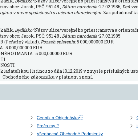
ukáčik,
Bydlisko:
Názov ulice/verejného priestranstva a orientačn
ázov obce: Jarok, PSČ: 951 48
, Dátum narodenia:
27.02.1985
, Deň vz
orgánu v mene spoločnosti s ručením obmedzeným:
Za spoločnosť k
ukáčik,
Bydlisko:
Názov ulice/verejného priestranstva a orientačn
ázov obce: Jarok, PSČ: 951 48
, Dátum narodenia:
27.02.1985
R (Peňažný vklad)
, Rozsah splatenia:
5 000,000000 EUR
 5 000,000000 EUR
ÉHO IMANIA: 5 000,000000 EUR
STI
ČNOSTI
kladateľskou listinou zo dňa 10.12.2019 v zmysle príslušných ustan
 – Obchodného zákonníka v platnom znení.
Cenník a Objednávka
Prečo my ?
Všeobecné Obchodné Podmienky