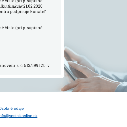
é číslo (príp. súpisné
niku funkcie:
21.02.2020
oná a podpisuje konateľ
é číslo (príp. súpisné
ovení z. č. 513/1991 Zb. v
Osobné údaje
info@vestnikonline.sk