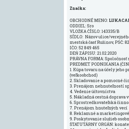
Značka:
OBCHODNÉ MENO:
LUKACAR s
ODDIEL: Sro
VLOŽKA ČÍSLO: 143335/B
SÍDLO: Názov ulice/verejného 
mestská časť Ružinov, PSČ: 8
IČO: 52 849 465
DEŇ ZÁPISU: 21.02.2020
PRÁVNA FORMA: Spoločnosť
PREDMET PODNIKANIA (ČIN
1. Kúpa tovaru na účely jeho
(veľkoobchod)
2. Skladovanie a pomocné či
3. Prenájom nehnuteľností s
4. Vedenie účtovníctva
5. Nákladná cestná doprava 
6. Sprostredkovateľská činnos
7. Prenájom hnuteľných vecí
8. Reklamné a marketingové 
9. Poskytovanie služieb osob
ŠTATUTÁRNY ORGÁN: konate