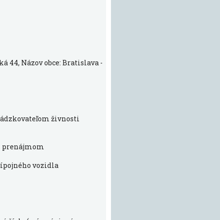
ká 44, Názov obce: Bratislava -
evádzkovateľom živnosti
 s prenájmom
rípojného vozidla