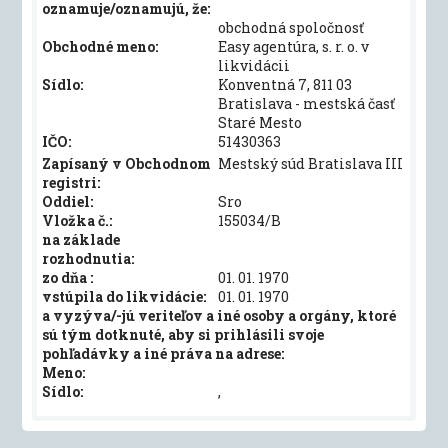
oznamuje/oznamujú, že:
obchodná spoločnosť
Obchodné meno:
Easy agentúra, s. r. o. v
likvidácii
Sídlo:
Konventná 7, 811 03
Bratislava - mestská časť
Staré Mesto
IČO:
51430363
Zapísaný v Obchodnom
Mestský súd Bratislava III
registri:
Oddiel:
Sro
Vložka č.:
155034/B
na základe
rozhodnutia:
zo dňa :
01. 01. 1970
vstúpila do likvidácie:
01. 01. 1970
a vyzýva/-jú veriteľov a iné osoby a orgány, ktoré
sú tým dotknuté, aby si prihlásili svoje
pohľadávky a iné práva na adrese:
Meno:
Sídlo:
,