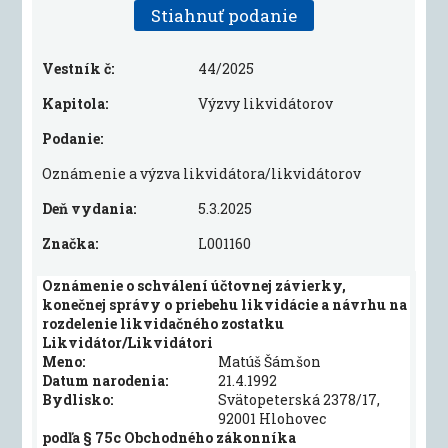
Stiahnuť podanie
Vestník č:
44/2025
Kapitola:
Výzvy likvidátorov
Podanie:
Oznámenie a výzva likvidátora/likvidátorov
Deň vydania:
5.3.2025
Značka:
L001160
Oznámenie o schválení účtovnej závierky,
konečnej správy o priebehu likvidácie a návrhu na
rozdelenie likvidačného zostatku
Likvidátor/Likvidátori
Meno:
Matúš Šámšon
Datum narodenia:
21.4.1992
Bydlisko:
Svätopeterská 2378/17,
92001 Hlohovec
podľa § 75c Obchodného zákonníka