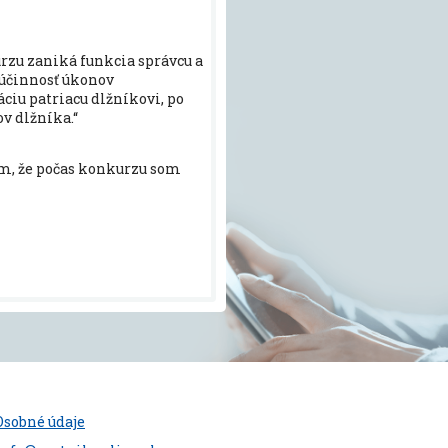
zu zaniká funkcia správcu a
 a účinnosť úkonov
iu patriacu dlžníkovi, po
v dlžníka.
“
em, že počas konkurzu som
Osobné údaje