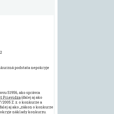
02
nkurzná podstata nepokryje
ávcu S1956, ako správca
01 Prievidza
(ďalej aj ako
/2005 Z. z. o konkurze a
alej aj ako „zákon o konkurze
pokryje náklady konkurzu.