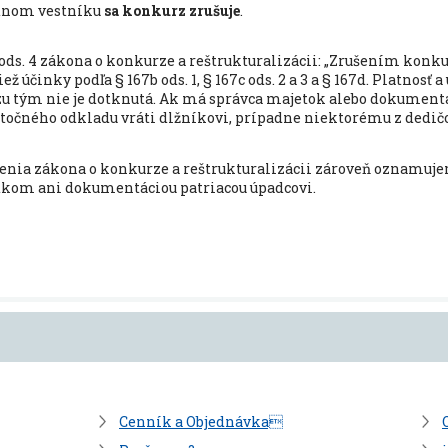
dnom vestníku
sa konkurz zrušuje
.
ds. 4 zákona o konkurze a reštrukturalizácii: „
Zrušením konkur
ež účinky podľa § 167b ods. 1, § 167c ods. 2 a 3 a § 167d. Platnosť
 tým nie je dotknutá. Ak má správca majetok alebo dokumentác
točného odkladu vráti dlžníkovi, prípadne niektorému z dedičo
enia zákona o konkurze a reštrukturalizácii zároveň oznamuj
kom ani dokumentáciou patriacou úpadcovi.
Cenník a Objednávka