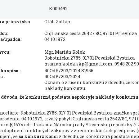
K009492
a priezvisko
Oláh Zoltán
dcu:
Ciglianska cesta 2642 / 8C, 97101 Prievidza
a/úpadcu:
04.10.1972
ávcu:
Mgr. Marián Kolek
Robotnícka 2785, 01701 Považská Bystrica
marian.kolek.skp@gmail.com, 0948 202 9
o spisu :
40OdK/203/2024 S1956
u :
40OdK/203/2024
Oznam o zrušení konkurzu z dôvodu, že ko
náklady konkurzu
 dôvodu, že konkurzná podstata nepokryje náklady konkurzu
ncelárie: Robotnícka 2785, 017 01 Považská Bystrica, značka spr
narodenia:
04.10.1972
, trvalý pobyt:
Ciglianska cesta 2642/8C, 971 
ením § 167v ods. 1 zákona Národnej rady Slovenskej republiky č. 7
 a doplnení niektorých zákonov v znení neskorších predpisov (ď
mujem, že
sa konkurz končí
z dôvodu, že konkurzná podstata ne