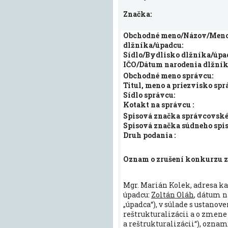
Značka:
Obchodné meno/Názov/Meno 
dlžníka/úpadcu:
Sídlo/Bydlisko dlžníka/úpa
IČO/Dátum narodenia dlžník
Obchodné meno správcu:
Titul, meno a priezvisko spr
Sídlo správcu:
Kotakt na správcu :
Spisová značka správcovskéh
Spisová značka súdneho spis
Druh podania :
Oznam o zrušení konkurzu z
Mgr. Marián Kolek, adresa ka
úpadcu:
Zoltán Oláh
, dátum 
„úpadca“), v súlade s ustanov
reštrukturalizácii a o zmene
a reštrukturalizácii“), ozna