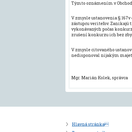
Týmto oznámením v Obcho
V zmysle ustanovenia § 167v o
zástupcu veriteľov. Zanikajú ti
vykonávaných počas konkurzu
zrušení konkurzu ich bez zby
V zmysle citovaného ustanov
nedisponoval nijakým majet
Mgr. Marián Kolek, správca
Hlavná stránka